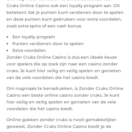
Cruks Online Casino ook een loyalty program aan. Dit
betekent dat je punten kunt verdienen door te spelen
en deze punten kunt gebruiken voor extra voordelen,
zoals extra spins of een cash bonus.
Een loyalty program
Punten verdienen door te spelen
Extra voordelen
Zonder Cruks Online Casino is dus een ideale keuze
voor spelers die op zoek zijn naar een casino zonder
cruks. Je kunt hier veilig en veilig spelen en genieten
van de vele voordelen die het casino biedt.
Om nogmaals te benadrukken, is Zonder Cruks Online
Casino een beste online casino zonder cruks. Je kunt
hier veilig en veilig spelen en genieten van de vele
voordelen die het casino biedt.
Online gokken zonder cruks is nooit gemakkelijker
geweest. Zonder Cruks Online Casino biedt je de