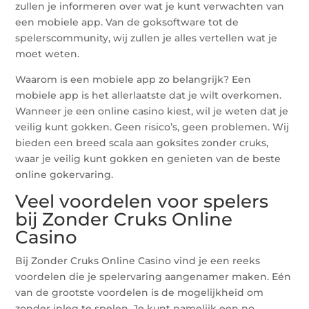
zullen je informeren over wat je kunt verwachten van
een mobiele app. Van de goksoftware tot de
spelerscommunity, wij zullen je alles vertellen wat je
moet weten.
Waarom is een mobiele app zo belangrijk? Een
mobiele app is het allerlaatste dat je wilt overkomen.
Wanneer je een online casino kiest, wil je weten dat je
veilig kunt gokken. Geen risico’s, geen problemen. Wij
bieden een breed scala aan goksites zonder cruks,
waar je veilig kunt gokken en genieten van de beste
online gokervaring.
Veel voordelen voor spelers
bij Zonder Cruks Online
Casino
Bij Zonder Cruks Online Casino vind je een reeks
voordelen die je spelervaring aangenamer maken. Eén
van de grootste voordelen is de mogelijkheid om
zonder inleg te spelen. Je kunt namelijk een no