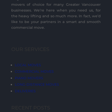
movers of choice for many Greater Vancouver
businesses. We’re here when you need us, for
the heavy lifting and so much more. In fact, we’d
like to be your partners in a smart and smooth
commercial move.
OUR SERVICES
LOCAL MOVES
COMMERCIAL MOVES
PIANO MOVERS
LONG-DISTANCE MOVES
DELIVERIES
RECENT POSTS