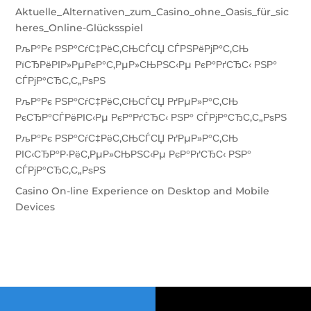
Aktuelle_Alternativen_zum_Casino_ohne_Oasis_für_sic
heres_Online-Glücksspiel
РљР°Рє РЅР°СѓС‡РёС‚СЊСЃСЏ СЃРЅРёРјР°С‚СЊ
РїСЂРёРІР»РµРєР°С‚РµР»СЊРЅС‹Рµ РєР°РґСЂС‹ РЅР°
СЃРјР°СЂС‚С„РѕРЅ
РљР°Рє РЅР°СѓС‡РёС‚СЊСЃСЏ РґРµР»Р°С‚СЊ
РєСЂР°СЃРёРІС‹Рµ РєР°РґСЂС‹ РЅР° СЃРјР°СЂС‚С„РѕРЅ
РљР°Рє РЅР°СѓС‡РёС‚СЊСЃСЏ РґРµР»Р°С‚СЊ
РІС‹СЂР°Р·РёС‚РµР»СЊРЅС‹Рµ РєР°РґСЂС‹ РЅР°
СЃРјР°СЂС‚С„РѕРЅ
Casino On-line Experience on Desktop and Mobile
Devices