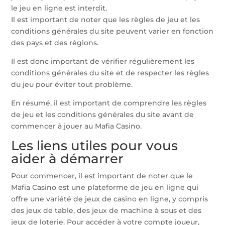
le jeu en ligne est interdit.
Il est important de noter que les règles de jeu et les
conditions générales du site peuvent varier en fonction
des pays et des régions.
Il est donc important de vérifier régulièrement les
conditions générales du site et de respecter les règles
du jeu pour éviter tout problème.
En résumé, il est important de comprendre les règles
de jeu et les conditions générales du site avant de
commencer à jouer au Mafia Casino.
Les liens utiles pour vous
aider à démarrer
Pour commencer, il est important de noter que le
Mafia Casino est une plateforme de jeu en ligne qui
offre une variété de jeux de casino en ligne, y compris
des jeux de table, des jeux de machine à sous et des
jeux de loterie. Pour accéder à votre compte joueur,