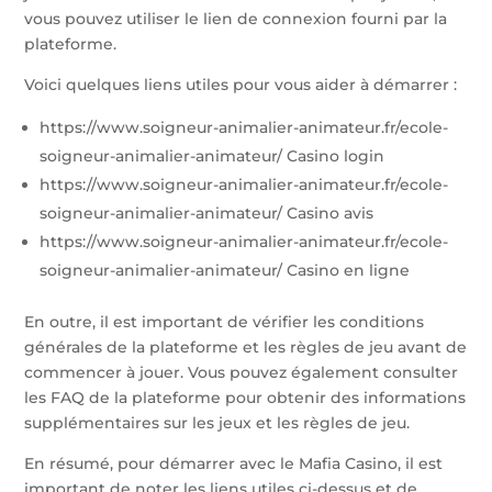
vous pouvez utiliser le lien de connexion fourni par la
plateforme.
Voici quelques liens utiles pour vous aider à démarrer :
https://www.soigneur-animalier-animateur.fr/ecole-
soigneur-animalier-animateur/ Casino login
https://www.soigneur-animalier-animateur.fr/ecole-
soigneur-animalier-animateur/ Casino avis
https://www.soigneur-animalier-animateur.fr/ecole-
soigneur-animalier-animateur/ Casino en ligne
En outre, il est important de vérifier les conditions
générales de la plateforme et les règles de jeu avant de
commencer à jouer. Vous pouvez également consulter
les FAQ de la plateforme pour obtenir des informations
supplémentaires sur les jeux et les règles de jeu.
En résumé, pour démarrer avec le Mafia Casino, il est
important de noter les liens utiles ci-dessus et de