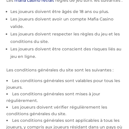
Les
mafia casino retrait
règles de jeu sont les suivantes :
Les joueurs doivent être âgés de 18 ans ou plus.
Les joueurs doivent avoir un compte Mafia Casino
valide.
Les joueurs doivent respecter les règles du jeu et les
conditions du site.
Les joueurs doivent être conscient des risques liés au
jeu en ligne.
Les conditions générales du site sont les suivantes :
Les conditions générales sont valables pour tous les
joueurs.
Les conditions générales sont mises à jour
régulièrement.
Les joueurs doivent vérifier régulièrement les
conditions générales du site.
Les conditions générales sont applicables à tous les
joueurs, y compris aux joueurs résidant dans un pays où