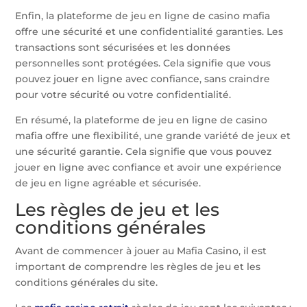
Enfin, la plateforme de jeu en ligne de casino mafia
offre une sécurité et une confidentialité garanties. Les
transactions sont sécurisées et les données
personnelles sont protégées. Cela signifie que vous
pouvez jouer en ligne avec confiance, sans craindre
pour votre sécurité ou votre confidentialité.
En résumé, la plateforme de jeu en ligne de casino
mafia offre une flexibilité, une grande variété de jeux et
une sécurité garantie. Cela signifie que vous pouvez
jouer en ligne avec confiance et avoir une expérience
de jeu en ligne agréable et sécurisée.
Les règles de jeu et les
conditions générales
Avant de commencer à jouer au Mafia Casino, il est
important de comprendre les règles de jeu et les
conditions générales du site.