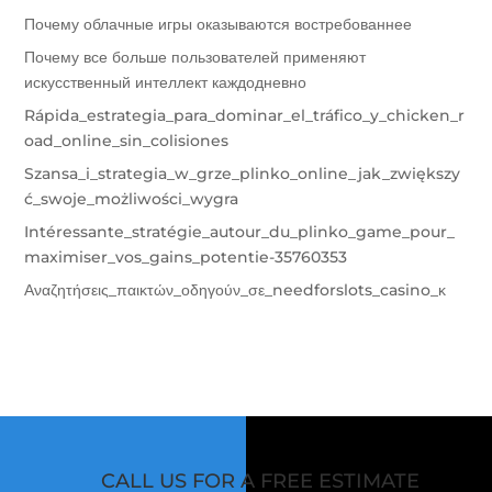
Почему облачные игры оказываются востребованнее
Почему все больше пользователей применяют
искусственный интеллект каждодневно
Rápida_estrategia_para_dominar_el_tráfico_y_chicken_r
oad_online_sin_colisiones
Szansa_i_strategia_w_grze_plinko_online_jak_zwiększy
ć_swoje_możliwości_wygra
Intéressante_stratégie_autour_du_plinko_game_pour_
maximiser_vos_gains_potentie-35760353
Αναζητήσεις_παικτών_οδηγούν_σε_needforslots_casino_κ
CALL US FOR A FREE ESTIMATE