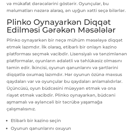
və mükafat dərəcələrini göstərir. Oyunçular, bu
məlumatları nəzərə alaraq, ən uyğun xətti seçə bilərlər.
Plinko Oynayarkən Diqqət
Edilməsi Gərəkən Məsələlər
Plinko oynayarkən bir neçə mühüm məsələyə diqqət
etmək lazımdır. İlk olaraq, etibarlı bir onlayn kazino
platforması seçmək vacibdir. Lisensiyalı və tənzimlənən
platformalar, oyunların ədalətli və təhlükəsiz olmasını
təmin edir. İkincisi, oyunun qanunlarını və şərtlərini
diqqətlə oxumaq lazımdır. Hər oyunun özünə məxsus
qaydaları var və oyunçular bu qaydaları anlamalıdırlar.
Üçüncüsü, oyun büdcəsini müəyyən etmək və ona
riayət etmək vacibdir. Plinko oynayarkən, büdcəni
aşmamalı və əyləncəli bir təcrübə yaşamağa
çalışmalısınız.
Etibarlı bir kazino seçin
Oyunun qanunlarını oxuyun