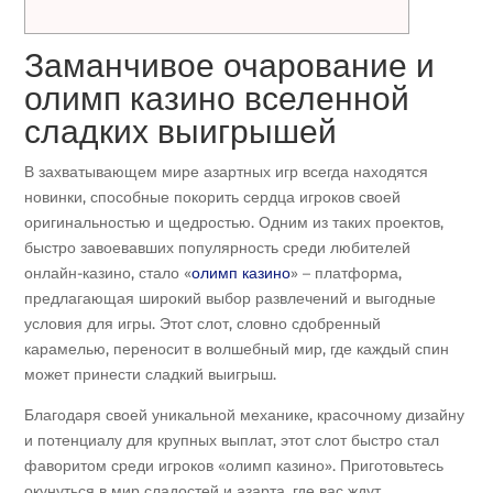
Заманчивое очарование и
олимп казино вселенной
сладких выигрышей
В захватывающем мире азартных игр всегда находятся
новинки, способные покорить сердца игроков своей
оригинальностью и щедростью. Одним из таких проектов,
быстро завоевавших популярность среди любителей
онлайн-казино, стало «
олимп казино
» – платформа,
предлагающая широкий выбор развлечений и выгодные
условия для игры. Этот слот, словно сдобренный
карамелью, переносит в волшебный мир, где каждый спин
может принести сладкий выигрыш.
Благодаря своей уникальной механике, красочному дизайну
и потенциалу для крупных выплат, этот слот быстро стал
фаворитом среди игроков «олимп казино». Приготовьтесь
окунуться в мир сладостей и азарта, где вас ждут