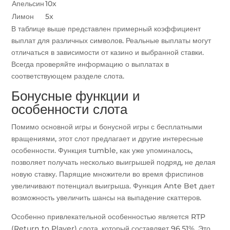
Апельсин
10x
Лимон
5x
В таблице выше представлен примерный коэффициент
выплат для различных символов. Реальные выплаты могут
отличаться в зависимости от казино и выбранной ставки.
Всегда проверяйте информацию о выплатах в
соответствующем разделе слота.
Бонусные функции и
особенности слота
Помимо основной игры и бонусной игры с бесплатными
вращениями, этот слот предлагает и другие интересные
особенности. Функция tumble, как уже упоминалось,
позволяет получать несколько выигрышей подряд, не делая
новую ставку. Парящие множители во время фриспинов
увеличивают потенциал выигрыша. Функция Ante Bet дает
возможность увеличить шансы на выпадение скаттеров.
Особенно привлекательной особенностью является RTP
(Return to Player) слота, который составляет 96,51%. Это