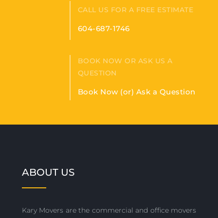
CALL US FOR A FREE ESTIMATE
604-687-1746
BOOK NOW OR ASK US A
QUESTION
Book Now (or) Ask a Question
ABOUT US
Kary Movers are the commercial and office movers