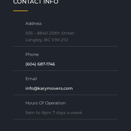
CONTACT INFO
Address
505 – 8840 210th Street
Langley, BC V1M 2Y2
Phone
(604) 687-1746
Email
info@karymovers.com
Hours Of Operation
9am to 9pm 7 days a week