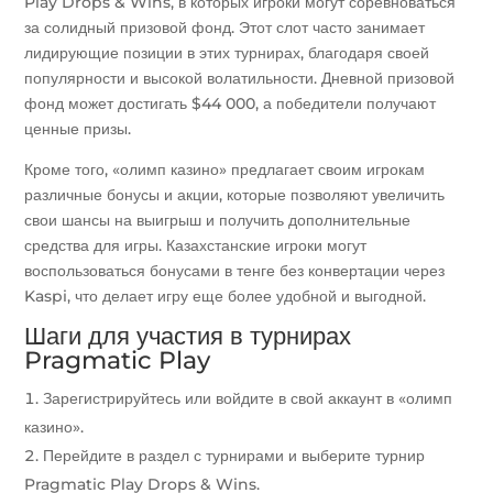
Play Drops & Wins, в которых игроки могут соревноваться
за солидный призовой фонд. Этот слот часто занимает
лидирующие позиции в этих турнирах, благодаря своей
популярности и высокой волатильности. Дневной призовой
фонд может достигать $44 000, а победители получают
ценные призы.
Кроме того, «олимп казино» предлагает своим игрокам
различные бонусы и акции, которые позволяют увеличить
свои шансы на выигрыш и получить дополнительные
средства для игры. Казахстанские игроки могут
воспользоваться бонусами в тенге без конвертации через
Kaspi, что делает игру еще более удобной и выгодной.
Шаги для участия в турнирах
Pragmatic Play
Зарегистрируйтесь или войдите в свой аккаунт в «олимп
казино».
Перейдите в раздел с турнирами и выберите турнир
Pragmatic Play Drops & Wins.