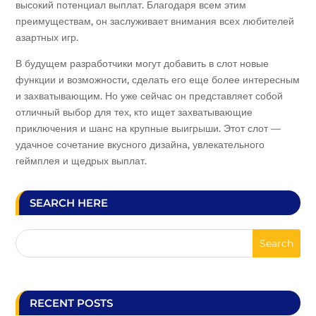
высокий потенциал выплат. Благодаря всем этим
преимуществам, он заслуживает внимания всех любителей
азартных игр.
В будущем разработчики могут добавить в слот новые
функции и возможности, сделать его еще более интересным
и захватывающим. Но уже сейчас он представляет собой
отличный выбор для тех, кто ищет захватывающие
приключения и шанс на крупные выигрыши. Этот слот —
удачное сочетание вкусного дизайна, увлекательного
геймплея и щедрых выплат.
SEARCH HERE
RECENT POSTS