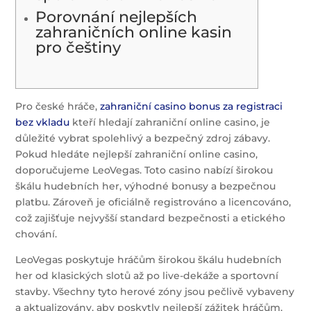
Porovnání nejlepších
zahraničních online kasin
pro češtiny
Pro české hráče,
zahraniční casino bonus za registraci
bez vkladu
kteří hledají zahraniční online casino, je
důležité vybrat spolehlivý a bezpečný zdroj zábavy.
Pokud hledáte nejlepší zahraniční online casino,
doporučujeme LeoVegas. Toto casino nabízí širokou
škálu hudebních her, výhodné bonusy a bezpečnou
platbu. Zároveň je oficiálně registrováno a licencováno,
což zajišťuje nejvyšší standard bezpečnosti a etického
chování.
LeoVegas poskytuje hráčům širokou škálu hudebních
her od klasických slotů až po live-dekáže a sportovní
stavby. Všechny tyto herové zóny jsou pečlivě vybaveny
a aktualizovány, aby poskytly nejlepší zážitek hráčům.