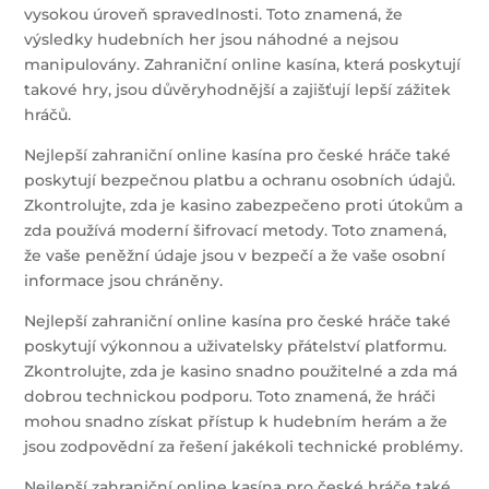
vysokou úroveň spravedlnosti. Toto znamená, že
výsledky hudebních her jsou náhodné a nejsou
manipulovány. Zahraniční online kasína, která poskytují
takové hry, jsou důvěryhodnější a zajišťují lepší zážitek
hráčů.
Nejlepší zahraniční online kasína pro české hráče také
poskytují bezpečnou platbu a ochranu osobních údajů.
Zkontrolujte, zda je kasino zabezpečeno proti útokům a
zda používá moderní šifrovací metody. Toto znamená,
že vaše peněžní údaje jsou v bezpečí a že vaše osobní
informace jsou chráněny.
Nejlepší zahraniční online kasína pro české hráče také
poskytují výkonnou a uživatelsky přátelství platformu.
Zkontrolujte, zda je kasino snadno použitelné a zda má
dobrou technickou podporu. Toto znamená, že hráči
mohou snadno získat přístup k hudebním herám a že
jsou zodpovědní za řešení jakékoli technické problémy.
Nejlepší zahraniční online kasína pro české hráče také