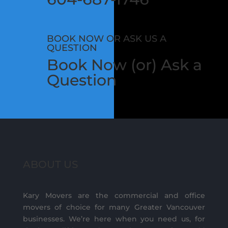
BOOK NOW OR ASK US A
QUESTION
Book Now (or) Ask a
Question
ABOUT US
Kary Movers are the commercial and office
movers of choice for many Greater Vancouver
businesses. We’re here when you need us, for