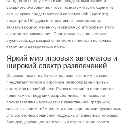
Сегодня мы погрузимся в мир сладких выигрышей и
сахарного очарования, чтобы познакомиться с одним из
самых ярких представителей современной i-gaming
индустрии. Обсудим интерактивные возможности,
захватывающую механику и сказочную атмосферу этого
азартного приключения. Приготовьтесь к нашествию
вкусностей, где каждый спин может принести не только
азарт, но и невероятные призы.
Яркий мир игровых автоматов и
широкий спектр развлечений
Современные онлайн-казино, такие как олимп казино,
предлагают игрокам огромное разнообразие игровых
автоматов на любой вкус. Рынок постоянно пополняется
новинками от ведущих разработчиков, что позволяет
пользователям наслаждаться качественной графикой,
захватывающим геймплеем и инновационными функциями.
Это более, чем обширная подборка от известных мировых
брендов, дарующая ментальный отдых в море азарта.