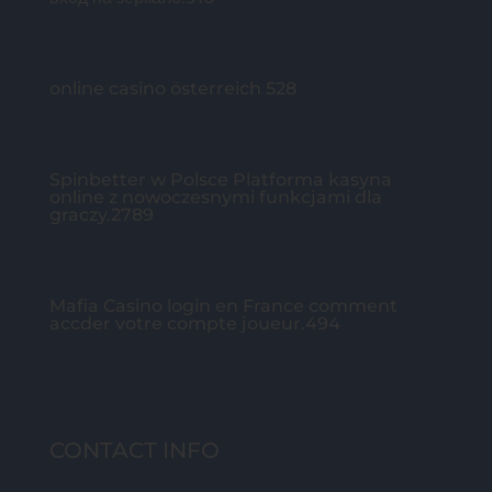
online casino österreich 528
Spinbetter w Polsce Platforma kasyna
online z nowoczesnymi funkcjami dla
graczy.2789
Mafia Casino login en France comment
accder votre compte joueur.494
CONTACT INFO