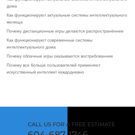
дома
Как функционируют актуальные системы интеллектуального
жилища
Почему дистанционные игры делаются распространённее
Как функционируют современные системы
интеллектуального дома
Почему облачные игры оказываются востребованнее
Почему все больше пользователей применяют
искусственный интеллект каждодневно
CALL US FOR A FREE ESTIMATE
604-687-1746