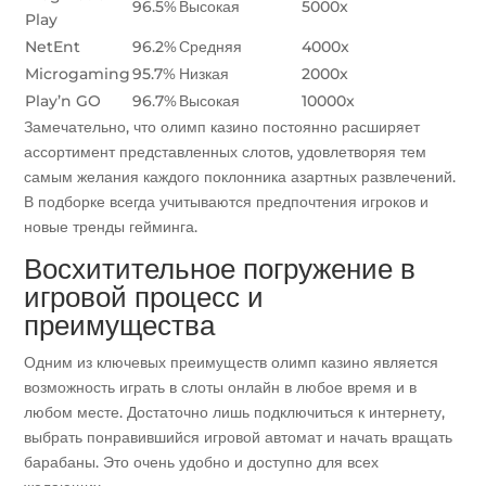
96.5%
Высокая
5000x
Play
NetEnt
96.2%
Средняя
4000x
Microgaming
95.7%
Низкая
2000x
Play’n GO
96.7%
Высокая
10000x
Замечательно, что олимп казино постоянно расширяет
ассортимент представленных слотов, удовлетворяя тем
самым желания каждого поклонника азартных развлечений.
В подборке всегда учитываются предпочтения игроков и
новые тренды гейминга.
Восхитительное погружение в
игровой процесс и
преимущества
Одним из ключевых преимуществ олимп казино является
возможность играть в слоты онлайн в любое время и в
любом месте. Достаточно лишь подключиться к интернету,
выбрать понравившийся игровой автомат и начать вращать
барабаны. Это очень удобно и доступно для всех