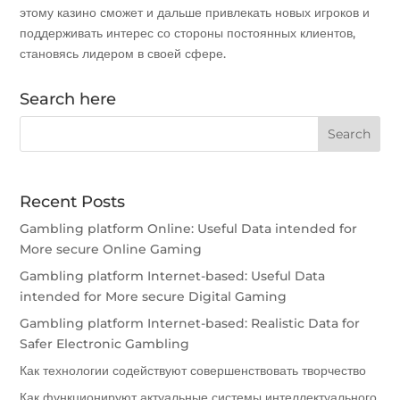
этому казино сможет и дальше привлекать новых игроков и
поддерживать интерес со стороны постоянных клиентов,
становясь лидером в своей сфере.
Search here
Recent Posts
Gambling platform Online: Useful Data intended for
More secure Online Gaming
Gambling platform Internet-based: Useful Data
intended for More secure Digital Gaming
Gambling platform Internet-based: Realistic Data for
Safer Electronic Gambling
Как технологии содействуют совершенствовать творчество
Как функционируют актуальные системы интеллектуального