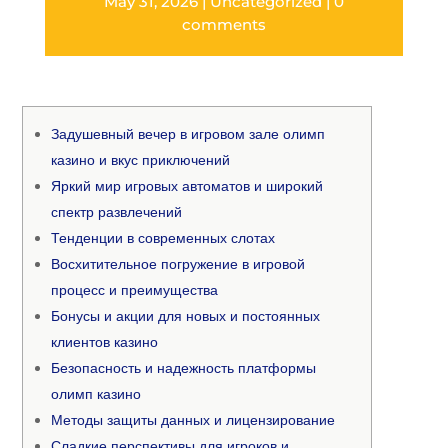
May 31, 2026
Uncategorized
0
comments
Задушевный вечер в игровом зале олимп
казино и вкус приключений
Яркий мир игровых автоматов и широкий
спектр развлечений
Тенденции в современных слотах
Восхитительное погружение в игровой
процесс и преимущества
Бонусы и акции для новых и постоянных
клиентов казино
Безопасность и надежность платформы
олимп казино
Методы защиты данных и лицензирование
Сладкие перспективы для игроков и