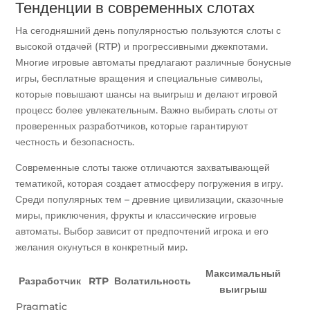
Тенденции в современных слотах
На сегодняшний день популярностью пользуются слоты с
высокой отдачей (RTP) и прогрессивными джекпотами.
Многие игровые автоматы предлагают различные бонусные
игры, бесплатные вращения и специальные символы,
которые повышают шансы на выигрыш и делают игровой
процесс более увлекательным. Важно выбирать слоты от
проверенных разработчиков, которые гарантируют
честность и безопасность.
Современные слоты также отличаются захватывающей
тематикой, которая создает атмосферу погружения в игру.
Среди популярных тем – древние цивилизации, сказочные
миры, приключения, фрукты и классические игровые
автоматы. Выбор зависит от предпочтений игрока и его
желания окунуться в конкретный мир.
Максимальный
Разработчик
RTP
Волатильность
выигрыш
Pragmatic