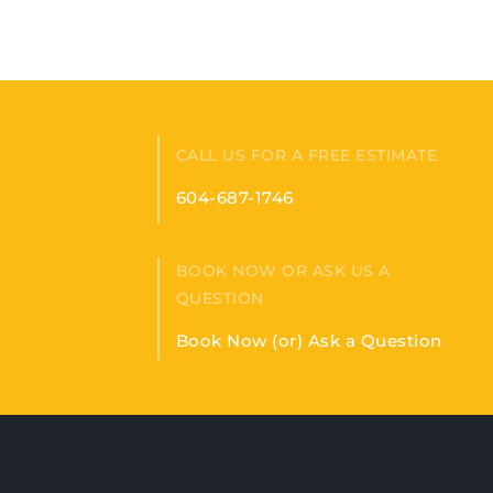
CALL US FOR A FREE ESTIMATE
604-687-1746
BOOK NOW OR ASK US A
QUESTION
Book Now (or) Ask a Question