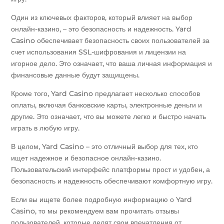
Один из ключевых факторов, который влияет на выбор
онлайн-казино, – это безопасность и надежность. Yard
Casino обеспечивает безопасность своих пользователей за
счет использования SSL-шифрования и лицензии на
игорное дело. Это означает, что ваша личная информация и
финансовые данные будут защищены.
Кроме того, Yard Casino предлагает несколько способов
оплаты, включая банковские карты, электронные деньги и
другие. Это означает, что вы можете легко и быстро начать
играть в любую игру.
В целом, Yard Casino – это отличный выбор для тех, кто
ищет надежное и безопасное онлайн-казино.
Пользовательский интерфейс платформы прост и удобен, а
безопасность и надежность обеспечивают комфортную игру.
Если вы ищете более подробную информацию о Yard
Casino, то мы рекомендуем вам прочитать отзывы
пользователей, которые делят свои впечатления от