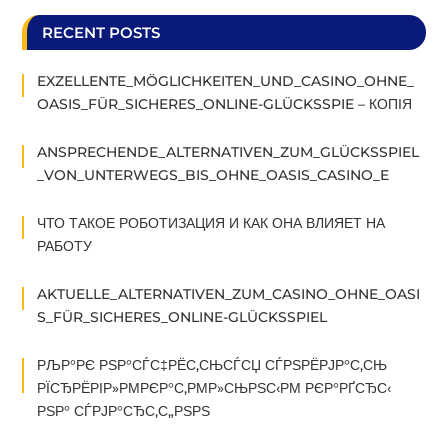
RECENT POSTS
EXZELLENTE_MÖGLICHKEITEN_UND_CASINO_OHNE_
OASIS_FÜR_SICHERES_ONLINE-GLÜCKSSPIE – КОПІЯ
ANSPRECHENDE_ALTERNATIVEN_ZUM_GLÜCKSSPIEL
_VON_UNTERWEGS_BIS_OHNE_OASIS_CASINO_E
ЧТО ТАКОЕ РОБОТИЗАЦИЯ И КАК ОНА ВЛИЯЕТ НА
РАБОТУ
AKTUELLE_ALTERNATIVEN_ZUM_CASINO_OHNE_OASI
S_FÜR_SICHERES_ONLINE-GLÜCKSSPIEL
РЉР°РЄ РЅР°СЃС‡РЁС‚СЊСЃСЏ СЃРЅРЁРЈР°С‚СЊ
РЇСЂРЁРІР»РΜРЄР°С‚РΜР»СЊРЅС‹РΜ РЄР°РҐСЂС‹
РЅР° СЃРЈР°СЂС‚С„РЅРЅ