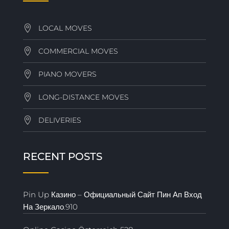
LOCAL MOVES
COMMERCIAL MOVES
PIANO MOVERS
LONG-DISTANCE MOVES
DELIVERIES
RECENT POSTS
Pin Up Казино – Официальный Сайт Пин Ап Вход
На Зеркало.910