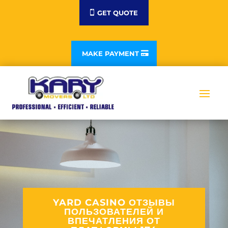
GET QUOTE
MAKE PAYMENT
YARD CASINO ОТЗЫВЫ
ПОЛЬЗОВАТЕЛЕЙ И
ВПЕЧАТЛЕНИЯ ОТ