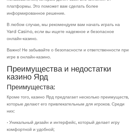
платформы. Это поможет вам сделать более
информированное решение.
В любом случае, мы рекомендуем вам начать играть на
Yard Casino, если вы ищете надежное и безопасное
онлайн-казино.
Важно! Не забывайте о безопасности и ответственности при
игре в онлайн-казино.
Преимущества и недостатки
казино Ярд
Преимущества:
Кроме того, казино Ярд предлагает несколько преимуществ,
которые делают его привлекательным для игроков. Среди
них:
• Уникальный дизайн и интерфейс, который делает игру
комфортной и удобной;