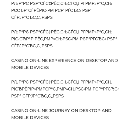
РЉР°РЄ РЅР°СЃС‡РЁС‚СЊСЃСЏ РҐРΜР»Р°С‚СЊ
РЄСЂР°СЃРЁРІС‹РΜ РЄР°РҐСЂС‹ РЅР°
СЃРЈР°СЂС‚С„РЅРЅ
РЉР°РЄ РЅР°СЃС‡РЁС‚СЊСЃСЏ РҐРΜР»Р°С‚СЊ
РІС‹СЂР°Р·РЁС‚РΜР»СЊРЅС‹РΜ РЄР°РҐСЂС‹ РЅР°
СЃРЈР°СЂС‚С„РЅРЅ
CASINO ON-LINE EXPERIENCE ON DESKTOP AND
MOBILE DEVICES
РЉР°РЄ РЅР°СЃС‡РЁС‚СЊСЃСЏ РҐРΜР»Р°С‚СЊ
РЇСЂРЁРІР»РΜРЄР°С‚РΜР»СЊРЅС‹РΜ РЄР°РҐСЂС‹
РЅР° СЃРЈР°СЂС‚С„РЅРЅ
CASINO ON-LINE JOURNEY ON DESKTOP AND
MOBILE DEVICES