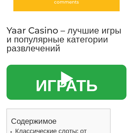
comments
Yaar Casino – лучшие игры
и популярные категории
развлечений
▶️
ИГРАТЬ
Содержимое
Классические слоты: от