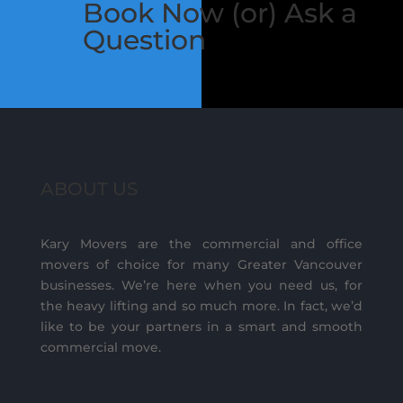
Book Now (or) Ask a
Question
ABOUT US
Kary Movers are the commercial and office
movers of choice for many Greater Vancouver
businesses. We’re here when you need us, for
the heavy lifting and so much more. In fact, we’d
like to be your partners in a smart and smooth
commercial move.