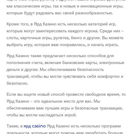
как классические игры, так и новые и инновационные игры,
которые будут радовать вас своей разнообразностью.
Кроме того, в Ярд Казино есть несколько категорий игр,
которые могут заинтересовать каждого игрока. Среди них –
слоты, карточные игры, рулетка, бинго и другие. Вы можете
выбрать игру, которая вам понравилась, и начать играть.
Ярд Казино также предлагает несколько способов для
пополнения счета, включая банковские карты, электронные
деньги и другие. Мы обеспечиваем безопасность
транзакций, чтобы вы могли чувствовать себя комфортно и
безопасно.
Если вы ищете новый способ провести свободное время, то
Ярд Казино – это идеальное место для вас. Мы
обеспечиваем вам лучшие игры и безопасные транзакции,
чтобы вы могли насладиться игрой.
Также, в
ярд casino
Ярд Казино есть несколько программ
лояльности, которые могут помочь вам заработать больше