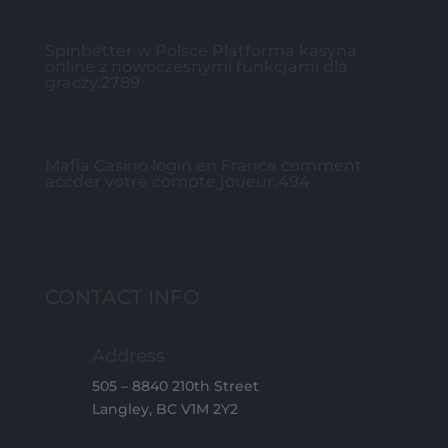
Spinbetter w Polsce Platforma kasyna
online z nowoczesnymi funkcjami dla
graczy.2789
Mafia Casino login en France comment
accder votre compte joueur.494
CONTACT INFO
Address
505 – 8840 210th Street
Langley, BC V1M 2Y2