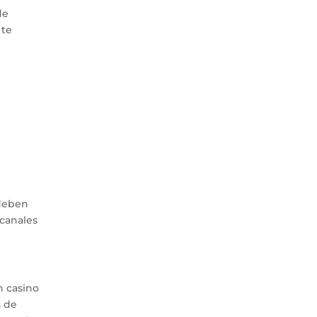
de
 te
 deben
 canales
n casino
s de