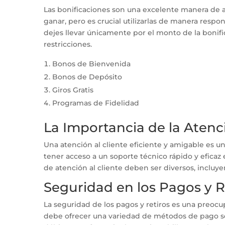
Las bonificaciones son una excelente manera de 
ganar, pero es crucial utilizarlas de manera resp
dejes llevar únicamente por el monto de la bonific
restricciones.
Bonos de Bienvenida
Bonos de Depósito
Giros Gratis
Programas de Fidelidad
La Importancia de la Atenci
Una atención al cliente eficiente y amigable es 
tener acceso a un soporte técnico rápido y efica
de atención al cliente deben ser diversos, incluye
Seguridad en los Pagos y R
La seguridad de los pagos y retiros es una preocu
debe ofrecer una variedad de métodos de pago seg