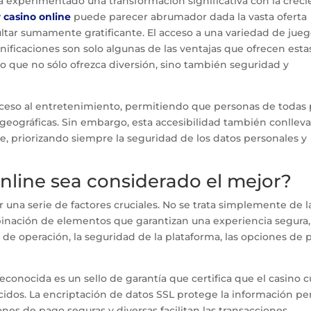
a experimentado una transformación significativa con la creci
 casino online
puede parecer abrumador dada la vasta oferta
tar sumamente gratificante. El acceso a una variedad de juego
nificaciones son solo algunas de las ventajas que ofrecen esta
no que no sólo ofrezca diversión, sino también seguridad y
acceso al entretenimiento, permitiendo que personas de todas 
s geográficas. Sin embargo, esta accesibilidad también conlleva
, priorizando siempre la seguridad de los datos personales y
nline sea considerado el mejor?
r una serie de factores cruciales. No se trata simplemente de l
inación de elementos que garantizan una experiencia segura, 
a de operación, la seguridad de la plataforma, las opciones de p
econocida es un sello de garantía que certifica que el casino
ecidos. La encriptación de datos SSL protege la información pe
nes de pago seguras y diversas facilitan las transacciones.