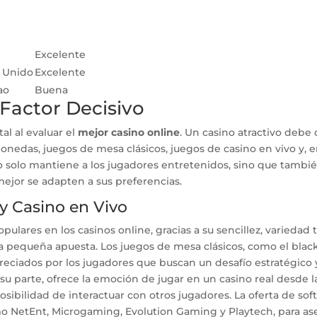
Excelente
 Unido
Excelente
ao
Buena
Factor Decisivo
l al evaluar el
mejor casino online
. Un casino atractivo debe 
edas, juegos de mesa clásicos, juegos de casino en vivo y, 
no solo mantiene a los jugadores entretenidos, sino que tambi
ejor se adapten a sus preferencias.
 Casino en Vivo
ulares en los casinos online, gracias a su sencillez, variedad
 pequeña apuesta. Los juegos de mesa clásicos, como el blackj
preciados por los jugadores que buscan un desafío estratégico 
 su parte, ofrece la emoción de jugar en un casino real desde l
osibilidad de interactuar con otros jugadores. La oferta de sof
NetEnt, Microgaming, Evolution Gaming y Playtech, para ase