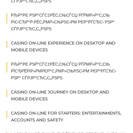
СЃРЈР°СЂС‚С„РЅРЅ
РЉР°РЄ РЅР°СЃС‡РЁС‚СЊСЃСЏ РҐРΜР»Р°С‚СЊ
РІС‹СЂР°Р·РЁС‚РΜР»СЊРЅС‹РΜ РЄР°РҐСЂС‹ РЅР°
СЃРЈР°СЂС‚С„РЅРЅ
CASINO ON-LINE EXPERIENCE ON DESKTOP AND
MOBILE DEVICES
РЉР°РЄ РЅР°СЃС‡РЁС‚СЊСЃСЏ РҐРΜР»Р°С‚СЊ
РЇСЂРЁРІР»РΜРЄР°С‚РΜР»СЊРЅС‹РΜ РЄР°РҐСЂС‹
РЅР° СЃРЈР°СЂС‚С„РЅРЅ
CASINO ON-LINE JOURNEY ON DESKTOP AND
MOBILE DEVICES
CASINO ON-LINE FOR STARTERS: ENTERTAINMENTS,
ACCOUNTS AND SAFETY