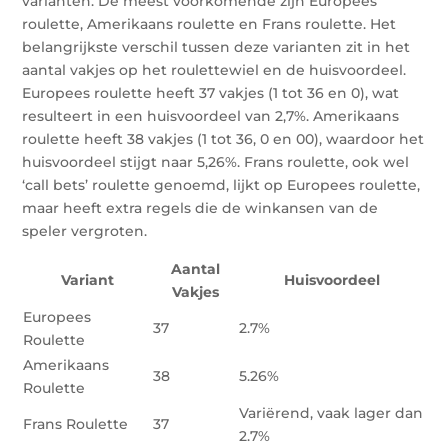
varianten. De meest voorkomende zijn Europees
roulette, Amerikaans roulette en Frans roulette. Het
belangrijkste verschil tussen deze varianten zit in het
aantal vakjes op het roulettewiel en de huisvoordeel.
Europees roulette heeft 37 vakjes (1 tot 36 en 0), wat
resulteert in een huisvoordeel van 2,7%. Amerikaans
roulette heeft 38 vakjes (1 tot 36, 0 en 00), waardoor het
huisvoordeel stijgt naar 5,26%. Frans roulette, ook wel
‘call bets’ roulette genoemd, lijkt op Europees roulette,
maar heeft extra regels die de winkansen van de
speler vergroten.
Aantal
Variant
Huisvoordeel
Vakjes
Europees
37
2.7%
Roulette
Amerikaans
38
5.26%
Roulette
Variërend, vaak lager dan
Frans Roulette
37
2.7%