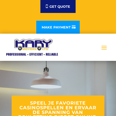
GET QUOTE
MAKE PAYMENT
SPEEL JE FAVORIETE
CASINOSPELLEN EN ERVAAR
DE SPANNING VAN