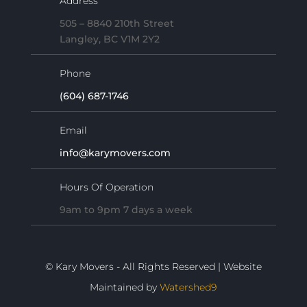
Address
505 – 8840 210th Street
Langley, BC V1M 2Y2
Phone
(604) 687-1746
Email
info@karymovers.com
Hours Of Operation
9am to 9pm 7 days a week
© Kary Movers - All Rights Reserved | Website
Maintained by
Watershed9