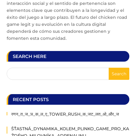
interacción social y el sentido de pertenencia son
elementos clave que contribuyen a la longevidad y el
éxito del juego a largo plazo. El futuro del chicken road
game legit y su evolución en la cultura digital
dependerá de cómo sus creadores gestionen y
fomenten esta comunidad.
SEARCH HERE
RECENT POSTS
रणन_त_ज_ञ_क_ल_ए_TOWER_RUSH_क_जट_लत_ओ_और_ज
ŠŤASTNÁ_DYNAMIKA_KOLEM_PLINKO_GAME_PRO_KA
ŽDÉHO_MILOVNÍKA_ADRENALINU