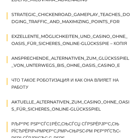
STRATEGIC_CHICKENROAD_GAMEPLAY_TEACHES_DO
DGING_TRAFFIC_AND_MAXIMIZING_POINTS_FOR
EXZELLENTE_MÖGLICHKEITEN_UND_CASINO_OHNE_
OASIS_FÜR_SICHERES_ONLINE-GLÜCKSSPIE – КОПІЯ
ANSPRECHENDE_ALTERNATIVEN_ZUM_GLÜCKSSPIEL
_VON_UNTERWEGS_BIS_OHNE_OASIS_CASINO_E
ЧТО ТАКОЕ РОБОТИЗАЦИЯ И КАК ОНА ВЛИЯЕТ НА
РАБОТУ
AKTUELLE_ALTERNATIVEN_ZUM_CASINO_OHNE_OASI
S_FÜR_SICHERES_ONLINE-GLÜCKSSPIEL
РЉР°РЄ РЅР°СЃС‡РЁС‚СЊСЃСЏ СЃРЅРЁРЈР°С‚СЊ
РЇСЂРЁРІР»РΜРЄР°С‚РΜР»СЊРЅС‹РΜ РЄР°РҐСЂС‹
РЅР° СЃРЈР°СЂС‚С„РЅРЅ