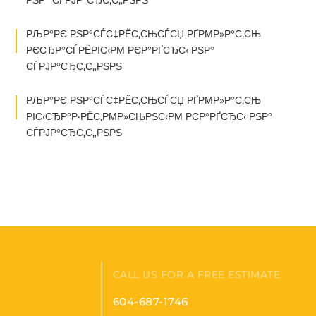
РЉР°РЄ РЅР°СЃС‡РЁС‚СЊСЃСЏ РҐРΜР»Р°С‚СЊ
РЄСЂР°СЃРЁРІС‹РΜ РЄР°РҐСЂС‹ РЅР°
СЃРЈР°СЂС‚С„РЅРЅ
РЉР°РЄ РЅР°СЃС‡РЁС‚СЊСЃСЏ РҐРΜР»Р°С‚СЊ
РІС‹СЂР°Р·РЁС‚РΜР»СЊРЅС‹РΜ РЄР°РҐСЂС‹ РЅР°
СЃРЈР°СЂС‚С„РЅРЅ
CALL US FOR A FREE ESTIMATE
604-687-1746