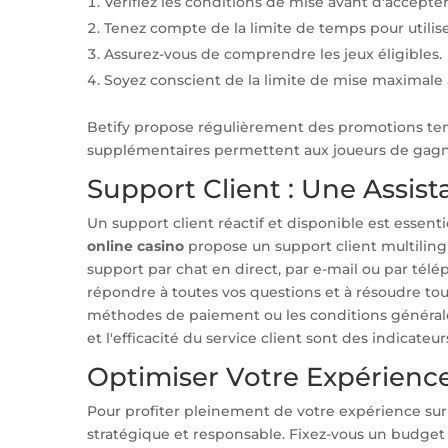
Vérifiez les conditions de mise avant d'accepte
Tenez compte de la limite de temps pour utilise
Assurez-vous de comprendre les jeux éligibles.
Soyez conscient de la limite de mise maximale 
Betify propose régulièrement des promotions tempo
supplémentaires permettent aux joueurs de gagn
Support Client : Une Assist
Un support client réactif et disponible est essent
online casino
propose un support client multilingu
support par chat en direct, par e-mail ou par tél
répondre à toutes vos questions et à résoudre tou
méthodes de paiement ou les conditions générales,
et l'efficacité du service client sont des indicateur
Optimiser Votre Expérience 
Pour profiter pleinement de votre expérience sur 
stratégique et responsable. Fixez-vous un budget