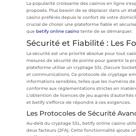
La popularité croissante des casinos en ligne s'exp
proposés. Plus besoin de se déplacer dans un éta
casino préférés depuis le confort de votre domicil
crucial de choisir une plateforme fiable et sécuri
que
betify online casino
tente de se démarquer.
Sécurité et Fiabilité : Les 
La sécurité est une priorité absolue pour tout ca
mesures de sécurité de pointe pour garantir la pr
plateforme utilise un cryptage SSL (Secure Socket
et communications. Ce protocole de cryptage empê
informations sensibles, telles que les numéros de 
conforme aux réglementations strictes en matière d
L'obtention de licences de jeu auprès d'autorités
et betify s'efforce de répondre à ces exigences.
Les Protocoles de Sécurité Avan
Au-delà du cryptage SSL, betify online casino utili
deux facteurs (2FA). Cette fonctionnalité ajoute