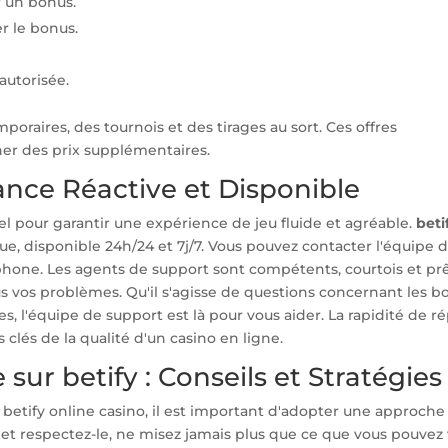
r un bonus.
r le bonus.
autorisée.
raires, des tournois et des tirages au sort. Ces offres
er des prix supplémentaires.
ance Réactive et Disponible
iel pour garantir une expérience de jeu fluide et agréable.
beti
e, disponible 24h/24 et 7j/7. Vous pouvez contacter l'équipe 
éphone. Les agents de support sont compétents, courtois et prê
s vos problèmes. Qu'il s'agisse de questions concernant les bo
 l'équipe de support est là pour vous aider. La rapidité de r
s clés de la qualité d'un casino en ligne.
sur betify : Conseils et Stratégies
betify online casino, il est important d'adopter une approche
 et respectez-le, ne misez jamais plus que ce que vous pouvez