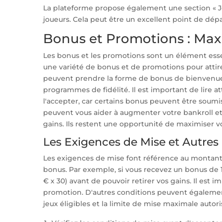
La plateforme propose également une section « Jeu
joueurs. Cela peut être un excellent point de dé
Bonus et Promotions : Max
Les bonus et les promotions sont un élément esse
une variété de bonus et de promotions pour attire
peuvent prendre la forme de bonus de bienvenue,
programmes de fidélité. Il est important de lire
l'accepter, car certains bonus peuvent être soumi
peuvent vous aider à augmenter votre bankroll et 
gains. Ils restent une opportunité de maximiser v
Les Exigences de Mise et Autres
Les exigences de mise font référence au montant 
bonus. Par exemple, si vous recevez un bonus de 
€ x 30) avant de pouvoir retirer vos gains. Il es
promotion. D'autres conditions peuvent également s
jeux éligibles et la limite de mise maximale autori