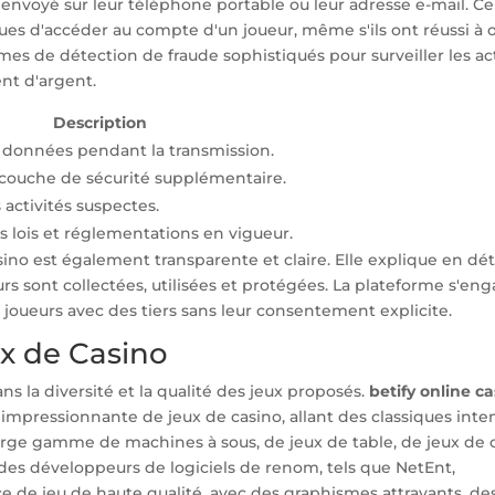
e envoyé sur leur téléphone portable ou leur adresse e-mail. Ce
ques d'accéder au compte d'un joueur, même s'ils ont réussi à 
èmes de détection de fraude sophistiqués pour surveiller les act
nt d'argent.
Description
 données pendant la transmission.
couche de sécurité supplémentaire.
s activités suspectes.
s lois et réglementations en vigueur.
sino est également transparente et claire. Elle explique en dét
 sont collectées, utilisées et protégées. La plateforme s'en
 joueurs avec des tiers sans leur consentement explicite.
x de Casino
ans la diversité et la qualité des jeux proposés.
betify online c
on impressionnante de jeux de casino, allant des classiques int
arge gamme de machines à sous, de jeux de table, de jeux de c
c des développeurs de logiciels de renom, tels que NetEnt,
 de jeu de haute qualité, avec des graphismes attrayants, des