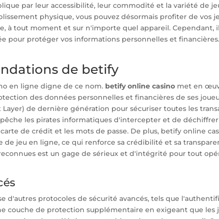
lique par leur accessibilité, leur commodité et la variété de je
blissement physique, vous pouvez désormais profiter de vos j
e, à tout moment et sur n'importe quel appareil. Cependant, il
sée pour protéger vos informations personnelles et financières. 
Fondations de betify
sino en ligne digne de ce nom.
betify online casino
met en œuv
otection des données personnelles et financières de ses joueu
 Layer) de dernière génération pour sécuriser toutes les trans
che les pirates informatiques d'intercepter et de déchiffrer
carte de crédit et les mots de passe. De plus, betify online ca
e jeu en ligne, ce qui renforce sa crédibilité et sa transpare
 reconnues est un gage de sérieux et d'intégrité pour tout opé
cés
se d'autres protocoles de sécurité avancés, tels que l'authentif
 une couche de protection supplémentaire en exigeant que les 