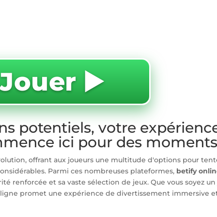
 Jouer ▶️
ins potentiels, votre expérienc
ommence ici pour des moment
olution, offrant aux joueurs une multitude d'options pour tent
considérables. Parmi ces nombreuses plateformes,
betify onli
ité renforcée et sa vaste sélection de jeux. Que vous soyez un
 ligne promet une expérience de divertissement immersive e