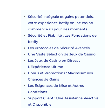
Sécurité intégrale et gains potentiels,
votre expérience betify online casino
commence ici pour des moments
Sécurité et Fiabilité : Les Fondations de
betify
Les Protocoles de Sécurité Avancés
Une Vaste Sélection de Jeux de Casino
Les Jeux de Casino en Direct :
L'Expérience Ultime
Bonus et Promotions : Maximisez Vos
Chances de Gains
Les Exigences de Mise et Autres
Conditions
Support Client : Une Assistance Réactive
et Disponible