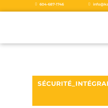
604-687-1746
info@k
SÉCURITÉ_INTÉGRA