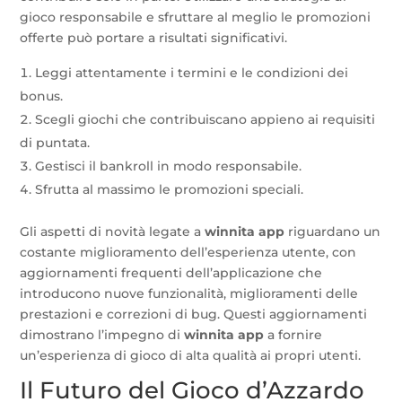
gioco responsabile e sfruttare al meglio le promozioni
offerte può portare a risultati significativi.
Leggi attentamente i termini e le condizioni dei
bonus.
Scegli giochi che contribuiscano appieno ai requisiti
di puntata.
Gestisci il bankroll in modo responsabile.
Sfrutta al massimo le promozioni speciali.
Gli aspetti di novità legate a
winnita app
riguardano un
costante miglioramento dell’esperienza utente, con
aggiornamenti frequenti dell’applicazione che
introducono nuove funzionalità, miglioramenti delle
prestazioni e correzioni di bug. Questi aggiornamenti
dimostrano l’impegno di
winnita app
a fornire
un’esperienza di gioco di alta qualità ai propri utenti.
Il Futuro del Gioco d’Azzardo