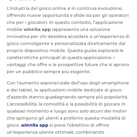
L’industria del gioco online è in continua evoluzione,
offrendo nuove opportunità e sfide sia per gli operatori
che per i giocatori. In questo contesto, l’applicazione
mobile
winnita app
rappresenta una soluzione
innovativa per chi desidera accedere a un’esperienza di
gioco coinvolgente e personalizzata direttamente dal
proprio dispositivo mobile. Questa guida esplorerà le
caratteristiche principali di questa applicazione, i
vantaggi che offre e le prospettive future che si aprono
per un pubblico sempre più esigente.
Con l’aumento esponenziale dell’uso degli smartphone
e dei tablet, le applicazioni mobile dedicate al gioco
d’azzardo stanno guadagnando sempre più popolarità.
L’accessibilità, la comodità e la possibilità di giocare in
qualsiasi momento e luogo sono solo alcuni dei motivi
che spingono gli utenti a preferire questa modalità di
gioco.
winnita app
si pone l’obiettivo di offrire
un’esperienza utente ottimale, combinando