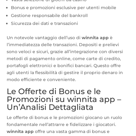
Bonus e promozioni esclusive per utenti mobile
Gestione responsabile del bankroll
Sicurezza dei dati e transazioni
Un notevole vantaggio dell’uso di
winnita app
è
l’immediatezza delle transazioni. Depositi e prelievi
sono veloci e sicuri, grazie all’integrazione con diversi
metodi di pagamento online, come carte di credito,
portafogli elettronici e bonifici bancari. Questo offre
agli utenti la flessibilità di gestire il proprio denaro in
modo efficiente e conveniente.
Le Offerte di Bonus e le
Promozioni su winnita app –
Un’Analisi Dettagliata
Le offerte di bonus e le promozioni giocano un ruolo
fondamentale nell’attrarre e fidelizzare i giocatori.
winnita app
offre una vasta gamma di bonus e