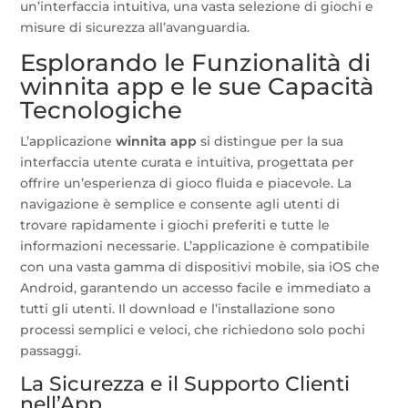
un’interfaccia intuitiva, una vasta selezione di giochi e
misure di sicurezza all’avanguardia.
Esplorando le Funzionalità di
winnita app e le sue Capacità
Tecnologiche
L’applicazione
winnita app
si distingue per la sua
interfaccia utente curata e intuitiva, progettata per
offrire un’esperienza di gioco fluida e piacevole. La
navigazione è semplice e consente agli utenti di
trovare rapidamente i giochi preferiti e tutte le
informazioni necessarie. L’applicazione è compatibile
con una vasta gamma di dispositivi mobile, sia iOS che
Android, garantendo un accesso facile e immediato a
tutti gli utenti. Il download e l’installazione sono
processi semplici e veloci, che richiedono solo pochi
passaggi.
La Sicurezza e il Supporto Clienti
nell’App