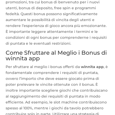
promozioni, tra cui bonus di benvenuto per i nuovi
utenti, bonus di deposito, free spin e programmi
fedeltà. Questi bonus possono significativamente
aumentare le possibilità di vincita degli utenti e
rendere l’esperienza di gioco ancora più emozionante.
È importante leggere attentamente i termini e le
condizioni di ogni bonus per comprenderne i requisiti
di puntata e le eventuali restrizioni.
Come Sfruttare al Meglio i Bonus di
winnita app
Per sfruttare al meglio i bonus offerti da
winnita app
, è
fondamentale comprendere i requisiti di puntata,
ovvero l’importo che deve essere giocato prima di
poter prelevare le vincite ottenute con il bonus. È
inoltre importante scegliere giochi che contribuiscano
al raggiungimento dei requisiti di puntata in modo
efficiente. Ad esempio, le slot machine contribuiscono
spesso al 100%, mentre i giochi da tavolo potrebbero
contribuire solo in parte. Utilizzare una strategia di