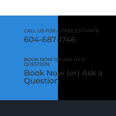
CALL US FOR A FREE ESTIMATE
604-687-1746
BOOK NOW OR ASK US A
QUESTION
Book Now (or) Ask a
Question