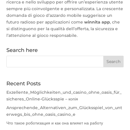
ricerca e nello sviluppo per offrire un’esperienza utente
sempre più coinvolgente e personalizzata. La crescente
domanda di gioco d’azzardo mobile suggerisce un
futuro radioso per applicazioni come
winnita app
, che
si distinguono per la qualità dell’offerta, la sicurezza e
l’attenzione al gioco responsabile.
Search here
Recent Posts
Exzellente_Möglichkeiten_und_casino_ohne_oasis_für_
sicheres_Online-Glücksspie – копія
Ansprechende_Alternativen_zum_Glücksspiel_von_unt
erwegs_bis_ohne_oasis_casino_e
Что такое роботизация и как она влияет на работу