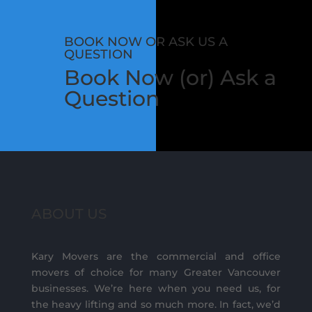
BOOK NOW OR ASK US A
QUESTION
Book Now (or) Ask a
Question
ABOUT US
Kary Movers are the commercial and office
movers of choice for many Greater Vancouver
businesses. We’re here when you need us, for
the heavy lifting and so much more. In fact, we’d