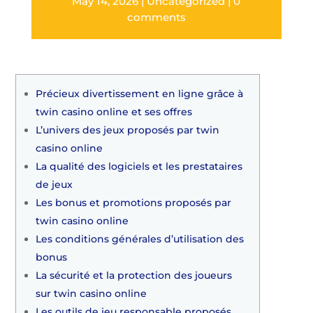
May 14, 2026
Uncategorized
0
comments
Précieux divertissement en ligne grâce à
twin casino online et ses offres
L’univers des jeux proposés par twin
casino online
La qualité des logiciels et les prestataires
de jeux
Les bonus et promotions proposés par
twin casino online
Les conditions générales d’utilisation des
bonus
La sécurité et la protection des joueurs
sur twin casino online
Les outils de jeu responsable proposés