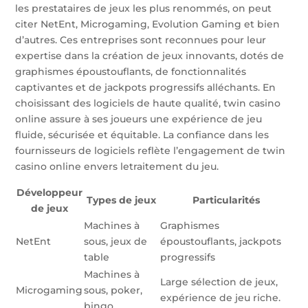
les prestataires de jeux les plus renommés, on peut
citer NetEnt, Microgaming, Evolution Gaming et bien
d’autres. Ces entreprises sont reconnues pour leur
expertise dans la création de jeux innovants, dotés de
graphismes époustouflants, de fonctionnalités
captivantes et de jackpots progressifs alléchants. En
choisissant des logiciels de haute qualité, twin casino
online assure à ses joueurs une expérience de jeu
fluide, sécurisée et équitable. La confiance dans les
fournisseurs de logiciels reflète l’engagement de twin
casino online envers letraitement du jeu.
Développeur
Types de jeux
Particularités
de jeux
Machines à
Graphismes
NetEnt
sous, jeux de
époustouflants, jackpots
table
progressifs
Machines à
Large sélection de jeux,
Microgaming
sous, poker,
expérience de jeu riche.
bingo