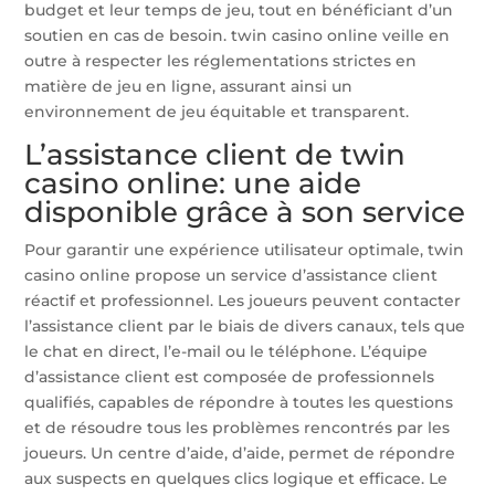
budget et leur temps de jeu, tout en bénéficiant d’un
soutien en cas de besoin. twin casino online veille en
outre à respecter les réglementations strictes en
matière de jeu en ligne, assurant ainsi un
environnement de jeu équitable et transparent.
L’assistance client de twin
casino online: une aide
disponible grâce à son service
Pour garantir une expérience utilisateur optimale, twin
casino online propose un service d’assistance client
réactif et professionnel. Les joueurs peuvent contacter
l’assistance client par le biais de divers canaux, tels que
le chat en direct, l’e-mail ou le téléphone. L’équipe
d’assistance client est composée de professionnels
qualifiés, capables de répondre à toutes les questions
et de résoudre tous les problèmes rencontrés par les
joueurs. Un centre d’aide, d’aide, permet de répondre
aux suspects en quelques clics logique et efficace. Le