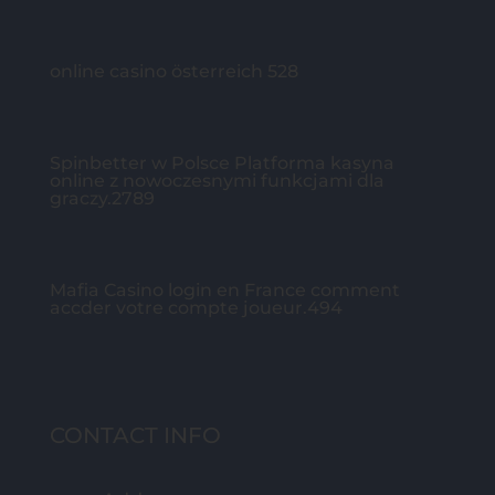
online casino österreich 528
Spinbetter w Polsce Platforma kasyna
online z nowoczesnymi funkcjami dla
graczy.2789
Mafia Casino login en France comment
accder votre compte joueur.494
CONTACT INFO