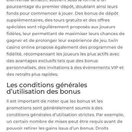
pourcentage du premier dépôt, doublant ainsi leurs
fonds pour commencer à jouer. Des bonus de dépôt
supplémentaires, des tours gratuits et des offres
spéciales sont régulièrement proposés aux joueurs
fidèles, leur permettant de maximiser leurs chances de
gagner et de prolonger leur expérience de jeu. twin
casino online propose également des programmes de
fidélité, récompensant les joueurs les plus actifs avec
des avantages exclusifs tels que des bonus
personnalisés, des invitations à des événements VIP et
des retraits plus rapides.
Les conditions générales
d’utilisation des bonus
Il est important de noter que les bonus et les
promotions sont généralement soumis à des
conditions générales d’utilisation strictes. Par exemple,
un certain nombre de mises peut être requis avant de
pouvoir retirer les gains issus d’un bonus. Droits