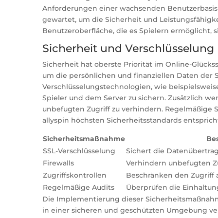
Anforderungen einer wachsenden Benutzerbasis g
gewartet, um die Sicherheit und Leistungsfähigkei
Benutzeroberfläche, die es Spielern ermöglicht, s
Sicherheit und Verschlüsselung b
Sicherheit hat oberste Priorität im Online-Glücks
um die persönlichen und finanziellen Daten der 
Verschlüsselungstechnologien, wie beispielswei
Spieler und dem Server zu sichern. Zusätzlich we
unbefugten Zugriff zu verhindern. Regelmäßige S
allyspin höchsten Sicherheitsstandards entsprich
Sicherheitsmaßnahme
Be
SSL-Verschlüsselung
Sichert die Datenübertra
Firewalls
Verhindern unbefugten Zug
Zugriffskontrollen
Beschränken den Zugriff a
Regelmäßige Audits
Überprüfen die Einhaltun
Die Implementierung dieser Sicherheitsmaßnahmen 
in einer sicheren und geschützten Umgebung v