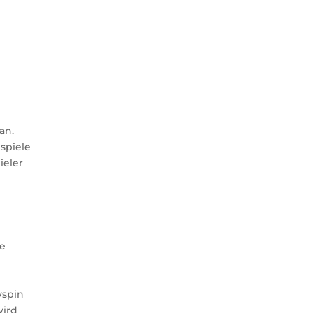
an.
spiele
ieler
ne
yspin
wird