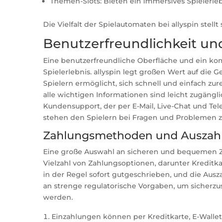
Themen-Slots: Bieten ein immersives Spielerle
Die Vielfalt der Spielautomaten bei allyspin stellt 
Benutzerfreundlichkeit u
Eine benutzerfreundliche Oberfläche und ein ko
Spielerlebnis. allyspin legt großen Wert auf die 
Spielern ermöglicht, sich schnell und einfach zure
alle wichtigen Informationen sind leicht zugängl
Kundensupport, der per E-Mail, Live-Chat und Tele
stehen den Spielern bei Fragen und Problemen zu
Zahlungsmethoden und Auszah
Eine große Auswahl an sicheren und bequemen Zah
Vielzahl von Zahlungsoptionen, darunter Kredit
in der Regel sofort gutgeschrieben, und die Ausza
an strenge regulatorische Vorgaben, um sicherzus
werden.
Einzahlungen können per Kreditkarte, E-Walle