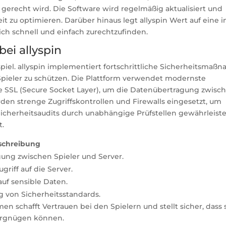
erecht wird. Die Software wird regelmäßig aktualisiert und
t zu optimieren. Darüber hinaus legt allyspin Wert auf eine in
ich schnell und einfach zurechtzufinden.
ei allyspin
spiel. allyspin implementiert fortschrittliche Sicherheitsmaß
Spieler zu schützen. Die Plattform verwendet modernste
se SSL (Secure Socket Layer), um die Datenübertragung zwis
rden strenge Zugriffskontrollen und Firewalls eingesetzt, um
icherheitsaudits durch unabhängige Prüfstellen gewährleiste
t.
schreibung
gung zwischen Spieler und Server.
riff auf die Server.
uf sensible Daten.
g von Sicherheitsstandards.
schafft Vertrauen bei den Spielern und stellt sicher, dass s
ergnügen können.