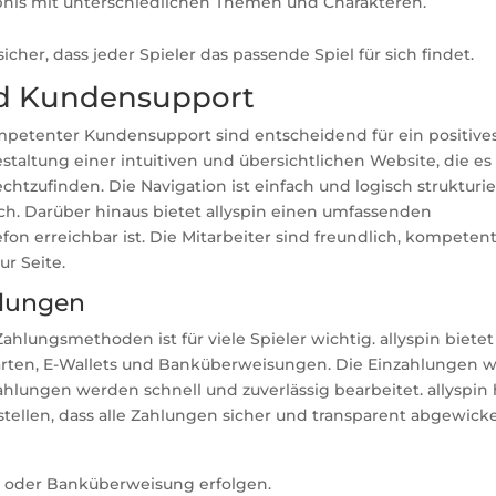
bnis mit unterschiedlichen Themen und Charakteren.
sicher, dass jeder Spieler das passende Spiel für sich findet.
nd Kundensupport
mpetenter Kundensupport sind entscheidend für ein positive
Gestaltung einer intuitiven und übersichtlichen Website, die e
chtzufinden. Die Navigation ist einfach und logisch strukturie
ich. Darüber hinaus bietet allyspin einen umfassenden
fon erreichbar ist. Die Mitarbeiter sind freundlich, kompeten
r Seite.
lungen
lungsmethoden ist für viele Spieler wichtig. allyspin bietet
karten, E-Wallets und Banküberweisungen. Die Einzahlungen 
hlungen werden schnell und zuverlässig bearbeitet. allyspin h
tellen, dass alle Zahlungen sicher und transparent abgewicke
t oder Banküberweisung erfolgen.