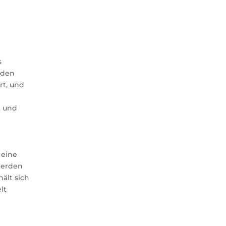
s
s den
rt, und
t und
 eine
werden
ält sich
lt