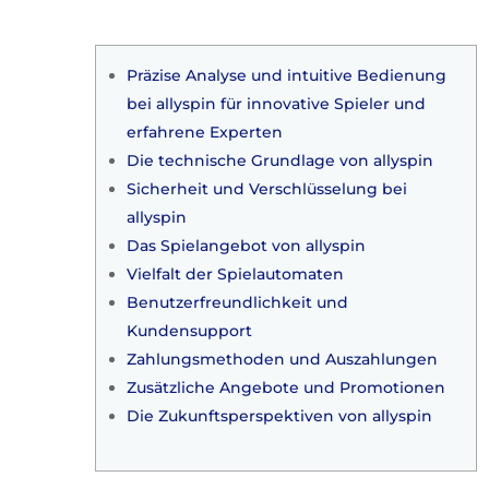
Präzise Analyse und intuitive Bedienung
bei allyspin für innovative Spieler und
erfahrene Experten
Die technische Grundlage von allyspin
Sicherheit und Verschlüsselung bei
allyspin
Das Spielangebot von allyspin
Vielfalt der Spielautomaten
Benutzerfreundlichkeit und
Kundensupport
Zahlungsmethoden und Auszahlungen
Zusätzliche Angebote und Promotionen
Die Zukunftsperspektiven von allyspin