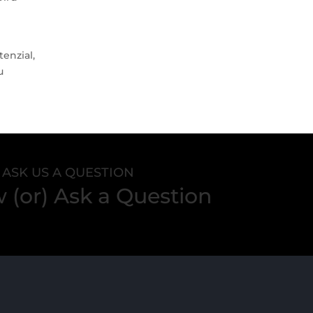
enzial,
u
ASK US A QUESTION
(or) Ask a Question