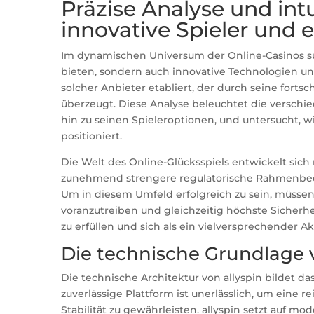
Präzise Analyse und intu
innovative Spieler und 
Im dynamischen Universum der Online-Casinos su
bieten, sondern auch innovative Technologien un
solcher Anbieter etabliert, der durch seine fort
überzeugt. Diese Analyse beleuchtet die verschie
hin zu seinen Spieleroptionen, und untersucht, 
positioniert.
Die Welt des Online-Glücksspiels entwickelt sich
zunehmend strengere regulatorische Rahmenbedi
Um in diesem Umfeld erfolgreich zu sein, müssen 
voranzutreiben und gleichzeitig höchste Sicherhe
zu erfüllen und sich als ein vielversprechender Ak
Die technische Grundlage v
Die technische Architektur von allyspin bildet d
zuverlässige Plattform ist unerlässlich, um eine 
Stabilität zu gewährleisten. allyspin setzt auf m