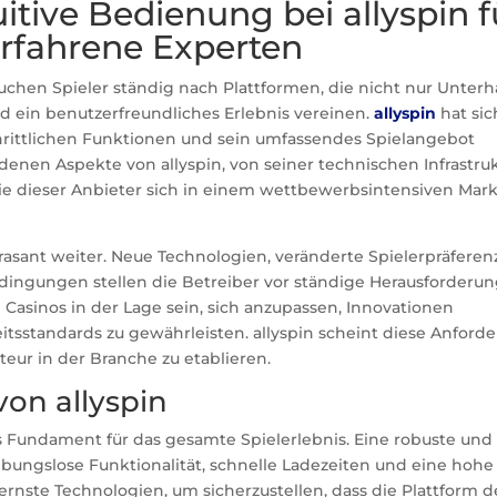
itive Bedienung bei allyspin f
erfahrene Experten
chen Spieler ständig nach Plattformen, die nicht nur Unterh
d ein benutzerfreundliches Erlebnis vereinen.
allyspin
hat sic
schrittlichen Funktionen und sein umfassendes Spielangebot
denen Aspekte von allyspin, von seiner technischen Infrastruk
wie dieser Anbieter sich in einem wettbewerbsintensiven Mark
 rasant weiter. Neue Technologien, veränderte Spielerpräfere
ngungen stellen die Betreiber vor ständige Herausforderun
Casinos in der Lage sein, sich anzupassen, Innovationen
itsstandards zu gewährleisten. allyspin scheint diese Anfor
teur in der Branche zu etablieren.
on allyspin
as Fundament für das gesamte Spielerlebnis. Eine robuste und
reibungslose Funktionalität, schnelle Ladezeiten und eine hohe
odernste Technologien, um sicherzustellen, dass die Plattform 