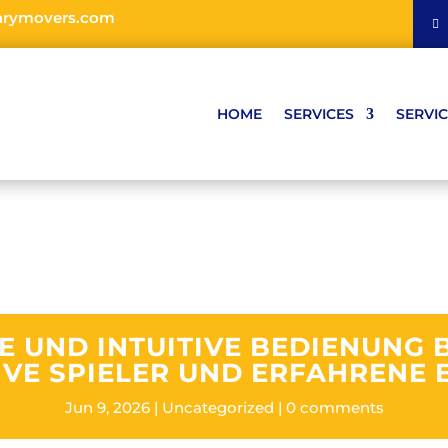
arymovers.com
HOME
SERVICES
SERVIC
E UND INTUITIVE BEDIENUNG B
IVE SPIELER UND ERFAHRENE 
Jun 9, 2026
Uncategorized
0 comments