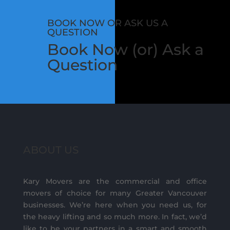
BOOK NOW OR ASK US A
QUESTION
Book Now (or) Ask a
Question
ABOUT US
Kary Movers are the commercial and office
movers of choice for many Greater Vancouver
businesses. We’re here when you need us, for
the heavy lifting and so much more. In fact, we’d
like to be your partners in a smart and smooth