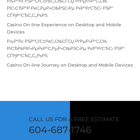
РљР°Рє РЅР°СѓС‡РёС‚СЊСЃСЏ РґРµР»Р°С‚СЊ
РІС‹СЂР°Р·РёС‚РµР»СЊРЅС‹Рµ РєР°РґСЂС‹ РЅР°
СЃРјР°СЂС‚С„РѕРЅ
Casino On-line Experience on Desktop and Mobile
Devices
РљР°Рє РЅР°СѓС‡РёС‚СЊСЃСЏ РґРµР»Р°С‚СЊ
РїСЂРёРІР»РµРєР°С‚РµР»СЊРЅС‹Рµ РєР°РґСЂС‹ РЅР°
СЃРјР°СЂС‚С„РѕРЅ
Casino On-line Journey on Desktop and Mobile Devices
CALL US FOR A FREE ESTIMATE
604-687-1746