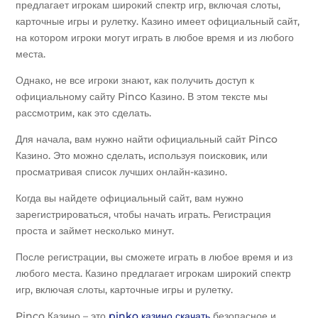
предлагает игрокам широкий спектр игр, включая слоты,
карточные игры и рулетку. Казино имеет официальный сайт,
на котором игроки могут играть в любое время и из любого
места.
Однако, не все игроки знают, как получить доступ к
официальному сайту Pinco Казино. В этом тексте мы
рассмотрим, как это сделать.
Для начала, вам нужно найти официальный сайт Pinco
Казино. Это можно сделать, используя поисковик, или
просматривая список лучших онлайн-казино.
Когда вы найдете официальный сайт, вам нужно
зарегистрироваться, чтобы начать играть. Регистрация
проста и займет несколько минут.
После регистрации, вы сможете играть в любое время и из
любого места. Казино предлагает игрокам широкий спектр
игр, включая слоты, карточные игры и рулетку.
Pinco Казино – это
pinko казино скачать
безопасное и