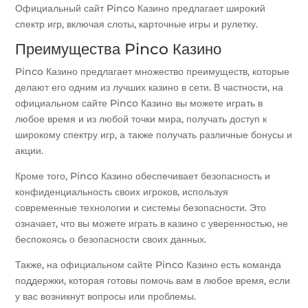
Официальный сайт Pinco Казино предлагает широкий
спектр игр, включая слоты, карточные игры и рулетку.
Преимущества Pinco Казино
Pinco Казино предлагает множество преимуществ, которые
делают его одним из лучших казино в сети. В частности, на
официальном сайте Pinco Казино вы можете играть в
любое время и из любой точки мира, получать доступ к
широкому спектру игр, а также получать различные бонусы и
акции.
Кроме того, Pinco Казино обеспечивает безопасность и
конфиденциальность своих игроков, используя
современные технологии и системы безопасности. Это
означает, что вы можете играть в казино с уверенностью, не
беспокоясь о безопасности своих данных.
Также, на официальном сайте Pinco Казино есть команда
поддержки, которая готовы помочь вам в любое время, если
у вас возникнут вопросы или проблемы.