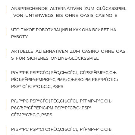
ANSPRECHENDE_ALTERNATIVEN_ZUM_GLÜCKSSPIEL
_VON_UNTERWEGS_BIS_OHNE_OASIS_CASINO_E
ЧТО ТАКОЕ РОБОТИЗАЦИЯ И КАК ОНА ВЛИЯЕТ НА
РАБОТУ
AKTUELLE_ALTERNATIVEN_ZUM_CASINO_OHNE_OASI
S_FÜR_SICHERES_ONLINE-GLÜCKSSPIEL
РЉР°РЄ РЅР°СЃС‡РЁС‚СЊСЃСЏ СЃРЅРЁРЈР°С‚СЊ
РЇСЂРЁРІР»РΜРЄР°С‚РΜР»СЊРЅС‹РΜ РЄР°РҐСЂС‹
РЅР° СЃРЈР°СЂС‚С„РЅРЅ
РЉР°РЄ РЅР°СЃС‡РЁС‚СЊСЃСЏ РҐРΜР»Р°С‚СЊ
РЄСЂР°СЃРЁРІС‹РΜ РЄР°РҐСЂС‹ РЅР°
СЃРЈР°СЂС‚С„РЅРЅ
РЉР°РЄ РЅР°СЃС‡РЁС‚СЊСЃСЏ РҐРΜР»Р°С‚СЊ