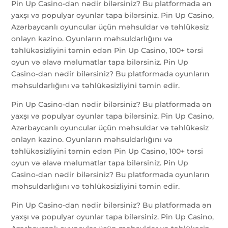
Pin Up Casino-dan nədir bilərsiniz? Bu platformada ən
yaxşı və populyar oyunlar tapa bilərsiniz. Pin Up Casino,
Azərbaycanlı oyuncular üçün məhsuldar və təhlükəsiz
onlayn kazino. Oyunların məhsuldarlığını və
təhlükəsizliyini təmin edən Pin Up Casino, 100+ tərsi
oyun və əlavə məlumatlar tapa bilərsiniz. Pin Up
Casino-dan nədir bilərsiniz? Bu platformada oyunların
məhsuldarlığını və təhlükəsizliyini təmin edir.
Pin Up Casino-dan nədir bilərsiniz? Bu platformada ən
yaxşı və populyar oyunlar tapa bilərsiniz. Pin Up Casino,
Azərbaycanlı oyuncular üçün məhsuldar və təhlükəsiz
onlayn kazino. Oyunların məhsuldarlığını və
təhlükəsizliyini təmin edən Pin Up Casino, 100+ tərsi
oyun və əlavə məlumatlar tapa bilərsiniz. Pin Up
Casino-dan nədir bilərsiniz? Bu platformada oyunların
məhsuldarlığını və təhlükəsizliyini təmin edir.
Pin Up Casino-dan nədir bilərsiniz? Bu platformada ən
yaxşı və populyar oyunlar tapa bilərsiniz. Pin Up Casino,