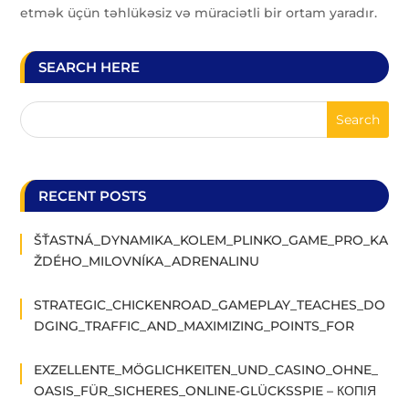
etmək üçün təhlükəsiz və müraciətli bir ortam yaradır.
SEARCH HERE
RECENT POSTS
ŠŤASTNÁ_DYNAMIKA_KOLEM_PLINKO_GAME_PRO_KA
ŽDÉHO_MILOVNÍKA_ADRENALINU
STRATEGIC_CHICKENROAD_GAMEPLAY_TEACHES_DO
DGING_TRAFFIC_AND_MAXIMIZING_POINTS_FOR
EXZELLENTE_MÖGLICHKEITEN_UND_CASINO_OHNE_
OASIS_FÜR_SICHERES_ONLINE-GLÜCKSSPIE – КОПІЯ