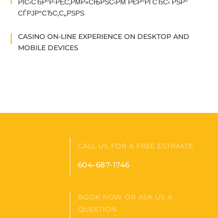
РІС‹СЂР°Р·РЁС‚РΜР»СЊРЅС‹РΜ РЄР°РҐСЂС‹ РЅР°
СЃРЈР°СЂС‚С„РЅРЅ
CASINO ON-LINE EXPERIENCE ON DESKTOP AND
MOBILE DEVICES
CALL US FOR A FREE ESTIMATE
604-687-1746
BOOK NOW OR ASK US A
QUESTION