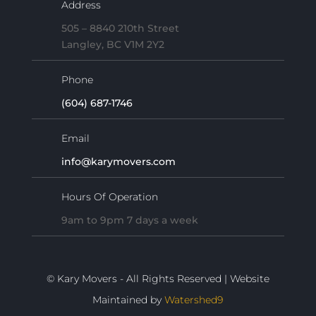
Address
505 – 8840 210th Street
Langley, BC V1M 2Y2
Phone
(604) 687-1746
Email
info@karymovers.com
Hours Of Operation
9am to 9pm 7 days a week
© Kary Movers - All Rights Reserved | Website
Maintained by
Watershed9