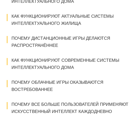
ИНТЕЛЛЕКТУАЛЬНОГО ДОМА
КАК ФУНКЦИОНИРУЮТ АКТУАЛЬНЫЕ СИСТЕМЫ
ИНТЕЛЛЕКТУАЛЬНОГО ЖИЛИЩА
ПОЧЕМУ ДИСТАНЦИОННЫЕ ИГРЫ ДЕЛАЮТСЯ
РАСПРОСТРАНЁННЕЕ
КАК ФУНКЦИОНИРУЮТ СОВРЕМЕННЫЕ СИСТЕМЫ
ИНТЕЛЛЕКТУАЛЬНОГО ДОМА
ПОЧЕМУ ОБЛАЧНЫЕ ИГРЫ ОКАЗЫВАЮТСЯ
ВОСТРЕБОВАННЕЕ
ПОЧЕМУ ВСЕ БОЛЬШЕ ПОЛЬЗОВАТЕЛЕЙ ПРИМЕНЯЮТ
ИСКУССТВЕННЫЙ ИНТЕЛЛЕКТ КАЖДОДНЕВНО