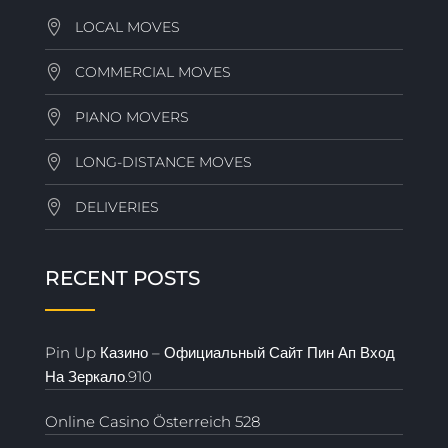
LOCAL MOVES
COMMERCIAL MOVES
PIANO MOVERS
LONG-DISTANCE MOVES
DELIVERIES
RECENT POSTS
Pin Up Казино – Официальный Сайт Пин Ап Вход
На Зеркало.910
Online Casino Österreich 528