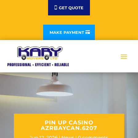
GET QUOTE
MAKE PAYMENT
PIN UP CASINO
AZRBAYCAN.6207
Jun 12, 2026
News
0 comments