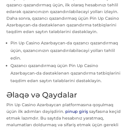
qazancı qazandırmaq üçün, ilk olaraq hesabınızı təhlil
edərək qazancınızın qazandırılabiləcəyi yolları izləyin.
Daha sonra, qazancı qazandırmaq üçün Pin Up Casino
Azərbaycan-da dəstəklənən qazandırma tətbiqlərini
təqdim edən saytın tələblərini dəstəkləyin.
Pin Up Casino Azərbaycan-da qazancı qazandırmaq
üçün, qazancınızın qazandırılabiləcəyi yolları təhlil
edin.
Qazancı qazandırmaq üçün Pin Up Casino
Azərbaycan-da dəstəklənən qazandırma tətbiqlərini
təqdim edən saytın tələblərini dəstəkləyin.
Əlaqə və Qaydalar
Pin Up Casino Azərbaycan platformasına qoşulmaq
üçün ilk adımları dəyişdirin.
pinup giriş
sayfasına keçid
etmək lazımdır. Bu saytda hesabınız yaratmaq,
məlumatları doldurmaq və sifariş etmək üçün gerekli