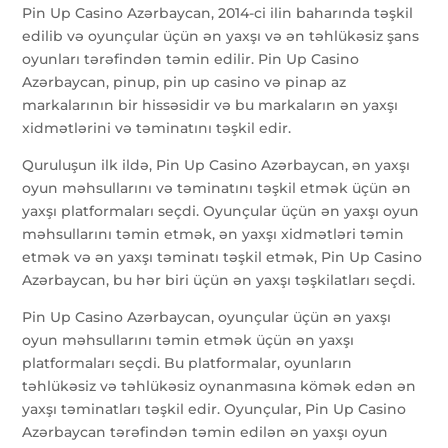
Pin Up Casino Azərbaycan, 2014-ci ilin baharında təşkil
edilib və oyunçular üçün ən yaxşı və ən təhlükəsiz şans
oyunları tərəfindən təmin edilir. Pin Up Casino
Azərbaycan, pinup, pin up casino və pinap az
markalarının bir hissəsidir və bu markaların ən yaxşı
xidmətlərini və təminatını təşkil edir.
Quruluşun ilk ildə, Pin Up Casino Azərbaycan, ən yaxşı
oyun məhsullarını və təminatını təşkil etmək üçün ən
yaxşı platformaları seçdi. Oyunçular üçün ən yaxşı oyun
məhsullarını təmin etmək, ən yaxşı xidmətləri təmin
etmək və ən yaxşı təminatı təşkil etmək, Pin Up Casino
Azərbaycan, bu hər biri üçün ən yaxşı təşkilatları seçdi.
Pin Up Casino Azərbaycan, oyunçular üçün ən yaxşı
oyun məhsullarını təmin etmək üçün ən yaxşı
platformaları seçdi. Bu platformalar, oyunların
təhlükəsiz və təhlükəsiz oynanmasına kömək edən ən
yaxşı təminatları təşkil edir. Oyunçular, Pin Up Casino
Azərbaycan tərəfindən təmin edilən ən yaxşı oyun