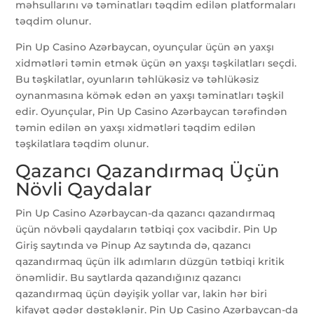
məhsullarını və təminatları təqdim edilən platformaları
təqdim olunur.
Pin Up Casino Azərbaycan, oyunçular üçün ən yaxşı
xidmətləri təmin etmək üçün ən yaxşı təşkilatları seçdi.
Bu təşkilatlar, oyunların təhlükəsiz və təhlükəsiz
oynanmasına kömək edən ən yaxşı təminatları təşkil
edir. Oyunçular, Pin Up Casino Azərbaycan tərəfindən
təmin edilən ən yaxşı xidmətləri təqdim edilən
təşkilatlara təqdim olunur.
Qazancı Qazandırmaq Üçün
Növli Qaydalar
Pin Up Casino Azərbaycan-da qazancı qazandırmaq
üçün növbəli qaydaların tətbiqi çox vacibdir. Pin Up
Giriş saytında və Pinup Az saytında də, qazancı
qazandırmaq üçün ilk adımların düzgün tətbiqi kritik
önəmlidir. Bu saytlarda qazandığınız qazancı
qazandırmaq üçün dəyişik yollar var, lakin hər biri
kifayət qədər dəstəklənir. Pin Up Casino Azərbaycan-da