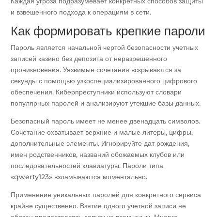
Каждая угроза подразумевает конкретных способов защиты
и взвешенного подхода к операциям в сети.
Как формировать крепкие пароли
Пароль является начальной чертой безопасности учетных
записей казино без депозита от неразрешенного
проникновения. Уязвимые сочетания вскрываются за
секунды с помощью узкоспециализированного цифрового
обеспечения. Киберпреступники используют словари
популярных паролей и анализируют утекшие базы данных.
Безопасный пароль имеет не менее двенадцать символов.
Сочетание охватывает верхние и малые литеры, цифры,
дополнительные элементы. Игнорируйте дат рождения,
имен родственников, названий обожаемых клубов или
последовательностей клавиатуры. Пароли типа
«qwerty123» взламываются моментально.
Применение уникальных паролей для конкретного сервиса
крайне существенно. Взятие одного учетной записи не
обязан предоставлять допуск ко всем иным. Многие