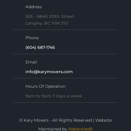
Address
505 – 8840 210th Street
Langley, BC V1M 2Y2
Phone
(604) 687-1746
Email
info@karymovers.com
Hours Of Operation
9am to 9pm 7 days a week
© Kary Movers - All Rights Reserved | Website
Maintained by
Watershed9