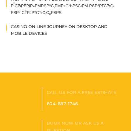
РЇСЂРЁРІР»РΜРЄР°С‚РΜР»СЊРЅС‹РΜ РЄР°РҐСЂС‹
РЅР° СЃРЈР°СЂС‚С„РЅРЅ
CASINO ON-LINE JOURNEY ON DESKTOP AND
MOBILE DEVICES
CALL US FOR A FREE ESTIMATE
604-687-1746
BOOK NOW OR ASK US A
QUESTION