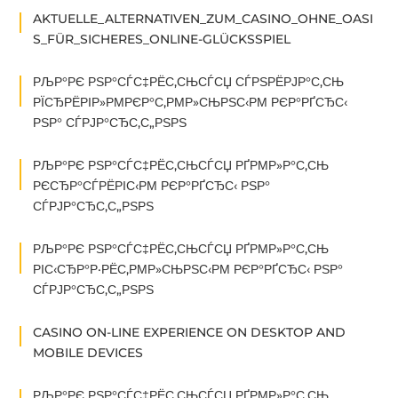
AKTUELLE_ALTERNATIVEN_ZUM_CASINO_OHNE_OASI
S_FÜR_SICHERES_ONLINE-GLÜCKSSPIEL
РЉР°РЄ РЅР°СЃС‡РЁС‚СЊСЃСЏ СЃРЅРЁРЈР°С‚СЊ
РЇСЂРЁРІР»РΜРЄР°С‚РΜР»СЊРЅС‹РΜ РЄР°РҐСЂС‹
РЅР° СЃРЈР°СЂС‚С„РЅРЅ
РЉР°РЄ РЅР°СЃС‡РЁС‚СЊСЃСЏ РҐРΜР»Р°С‚СЊ
РЄСЂР°СЃРЁРІС‹РΜ РЄР°РҐСЂС‹ РЅР°
СЃРЈР°СЂС‚С„РЅРЅ
РЉР°РЄ РЅР°СЃС‡РЁС‚СЊСЃСЏ РҐРΜР»Р°С‚СЊ
РІС‹СЂР°Р·РЁС‚РΜР»СЊРЅС‹РΜ РЄР°РҐСЂС‹ РЅР°
СЃРЈР°СЂС‚С„РЅРЅ
CASINO ON-LINE EXPERIENCE ON DESKTOP AND
MOBILE DEVICES
РЉР°РЄ РЅР°СЃС‡РЁС‚СЊСЃСЏ РҐРΜР»Р°С‚СЊ