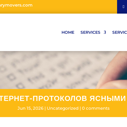
arymovers.com
HOME
SERVICES
SERVIC
ТЕРНЕТ-ПРОТОКОЛОВ ЯСНЫМ
Jun 15, 2026
Uncategorized
0 comments