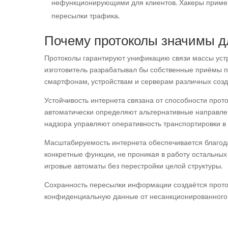
нефункционирующими для клиентов. Хакеры приме
пересылки трафика.
Почему протоколы значимы д
Протоколы гарантируют унификацию связи массы уст
изготовитель разрабатывал бы собственные приёмы п
смартфонам, устройствам и серверам различных созд
Устойчивость интернета связана от способности про
автоматически определяют альтернативные направле
надзора управляют оперативность транспортировки в
Масштабируемость интернета обеспечивается благода
конкретные функции, не проникая в работу остальны
игровые автоматы без перестройки целой структуры.
Сохранность пересылки информации создаётся прото
конфиденциальную данные от несанкционированного