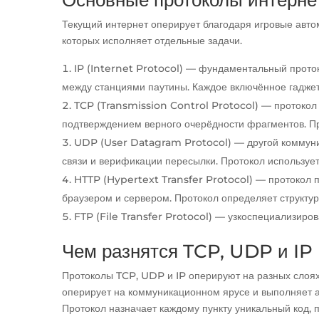
Основные протоколы интерне
Текущий интернет оперирует благодаря игровые авто
которых исполняет отдельные задачи.
IP (Internet Protocol) — фундаментальный проток
между станциями паутины. Каждое включённое гаджет
TCP (Transmission Control Protocol) — протокол
подтверждением верного очерёдности фрагментов. Пр
UDP (User Datagram Protocol) — другой коммуни
связи и верификации пересылки. Протокол использует
HTTP (Hypertext Transfer Protocol) — протокол п
браузером и сервером. Протокол определяет структур
FTP (File Transfer Protocol) — узкоспециализиро
Чем разнятся TCP, UDP и IP
Протоколы TCP, UDP и IP оперируют на разных слоя
оперирует на коммуникационном ярусе и выполняет 
Протокол назначает каждому пункту уникальный код, 