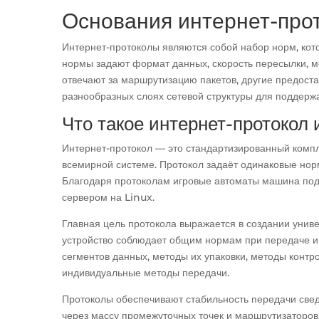
Основания интернет-про
Интернет-протоколы являются собой набор норм, ко
нормы задают формат данных, скорость пересылки, м
отвечают за маршрутизацию пакетов, другие предост
разнообразных слоях сетевой структуры для поддерж
Что такое интернет-протокол 
Интернет-протокол — это стандартизированный компл
всемирной системе. Протокол задаёт одинаковые нор
Благодаря протоколам игровые автоматы машина по
сервером на Linux.
Главная цель протокола выражается в создании унив
устройство соблюдает общим нормам при передаче и
сегментов данных, методы их упаковки, методы контр
индивидуальные методы передачи.
Протоколы обеспечивают стабильность передачи све
через массу промежуточных точек и маршрутизаторов.