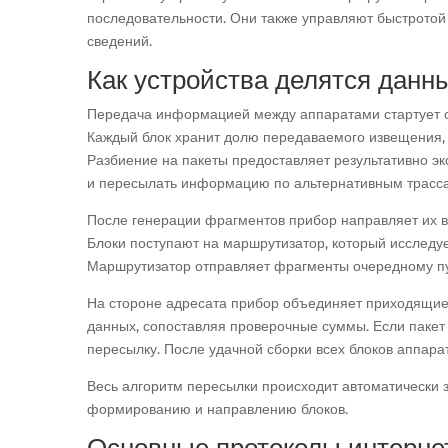
последовательности. Они также управляют быстротой
сведений.
Как устройства делятся данн
Передача информацией между аппаратами стартует с 
Каждый блок хранит долю передаваемого извещения, 
Разбиение на пакеты предоставляет результативно э
и пересылать информацию по альтернативным трасс
После генерации фрагментов прибор направляет их в
Блоки поступают на маршрутизатор, который исследу
Маршрутизатор отправляет фрагменты очередному пун
На стороне адресата прибор объединяет приходящие
данных, сопоставляя проверочные суммы. Если пакет
пересылку. После удачной сборки всех блоков аппара
Весь алгоритм пересылки происходит автоматически 
формированию и направлению блоков.