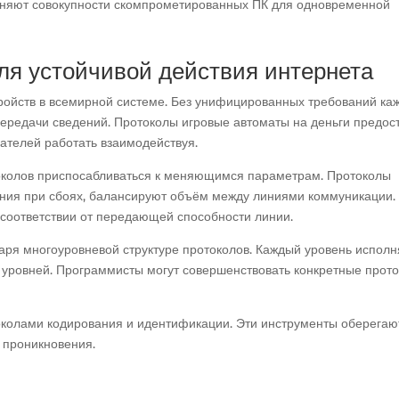
няют совокупности скомпрометированных ПК для одновременной
ля устойчивой действия интернета
ройств в всемирной системе. Без унифицированных требований ка
ередачи сведений. Протоколы игровые автоматы на деньги предос
ателей работать взаимодействуя.
токолов приспосабливаться к меняющимся параметрам. Протоколы
ния при сбоях, балансируют объём между линиями коммуникации.
 соответствии от передающей способности линии.
ря многоуровневой структуре протоколов. Каждый уровень исполн
х уровней. Программисты могут совершенствовать конкретные прот
колами кодирования и идентификации. Эти инструменты оберегаю
 проникновения.