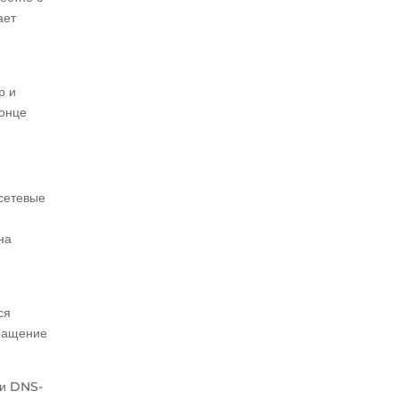
ает
е
р и
конце
сетевые
на
ся
бращение
ии DNS-