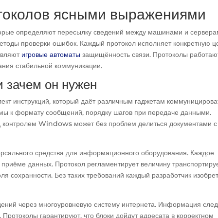
токолов ясными выражениями
торые определяют пересылку сведений между машинами и сервера
етоды проверки ошибок. Каждый протокол исполняет конкретную це
авляют
игровые автоматы
защищённость связи. Протоколы работаю
ания стабильной коммуникации.
и зачем он нужен
ект инструкций, который даёт различным гаджетам коммуницирова
мы к формату сообщений, порядку шагов при передаче данными.
д контролем Windows может без проблем делиться документами с
ерсального средства для информационного оборудования. Каждое
 приёме данных. Протокол регламентирует величину транспортир
оля сохранности. Без таких требований каждый разработчик изобре
дений через многоуровневую систему интернета. Информация сле
 Протоколы гарантируют, что блоки дойдут адресата в корректном