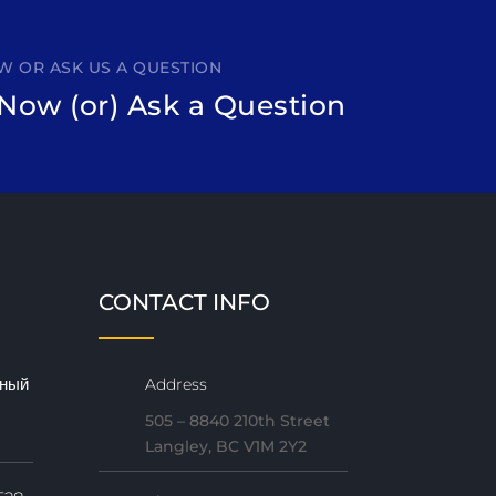
 OR ASK US A QUESTION
Now (or) Ask a Question
CONTACT INFO
ьный
Address
505 – 8840 210th Street
Langley, BC V1M 2Y2