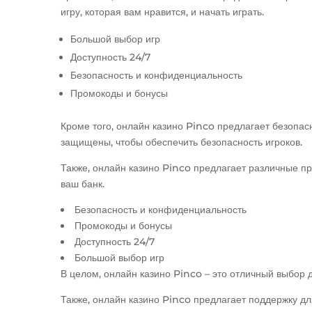
игру, которая вам нравится, и начать играть.
Большой выбор игр
Доступность 24/7
Безопасность и конфиденциальность
Промокоды и бонусы
Кроме того, онлайн казино Pinco предлагает безопас
защищены, чтобы обеспечить безопасность игроков.
Также, онлайн казино Pinco предлагает различные пр
ваш банк.
Безопасность и конфиденциальность
Промокоды и бонусы
Доступность 24/7
Большой выбор игр
В целом, онлайн казино Pinco – это отличный выбор д
Также, онлайн казино Pinco предлагает поддержку дл