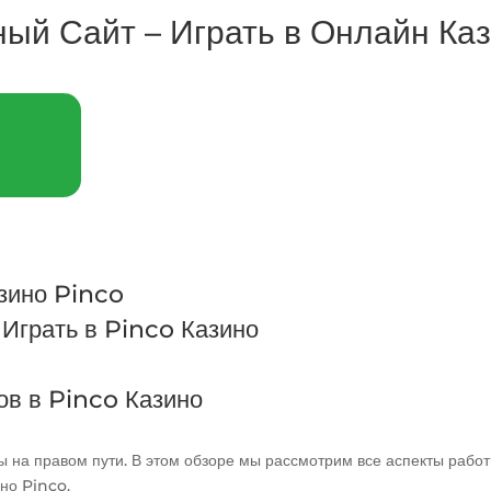
ый Сайт – Играть в Онлайн Ка
зино Pinco
 Играть в Pinco Казино
ов в Pinco Казино
ы на правом пути. В этом обзоре мы рассмотрим все аспекты рабо
ино Pinco.