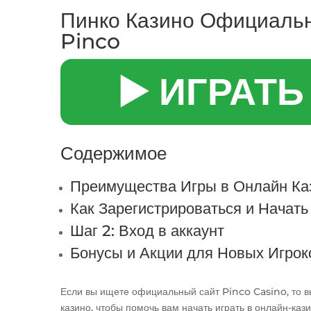
Пинко Казино Официальн
Pinco
▶️ ИГРАТЬ
Содержимое
Преимущества Игры в Онлайн Ка
Как Зарегистрироваться и Начать
Шаг 2: Вход в аккаунт
Бонусы и Акции для Новых Игрок
Если вы ищете официальный сайт Pinco Casino, то в
казино, чтобы помочь вам начать играть в онлайн-каз