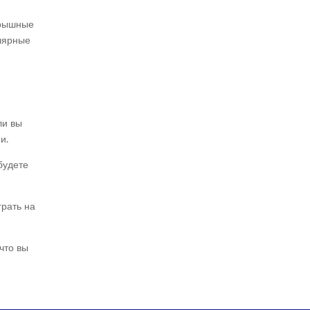
грышные
улярные
ли вы
и.
будете
грать на
что вы