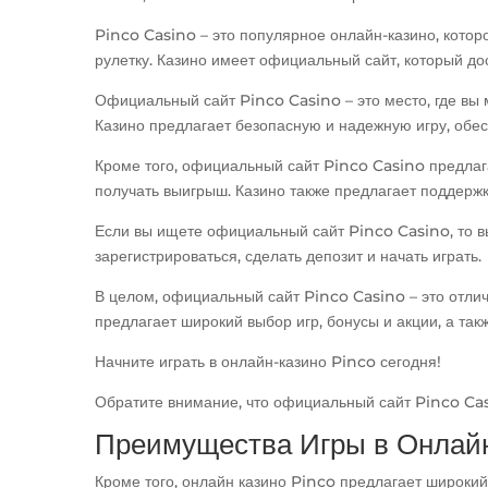
Pinco Casino – это популярное онлайн-казино, котор
рулетку. Казино имеет официальный сайт, который дос
Официальный сайт Pinco Casino – это место, где вы м
Казино предлагает безопасную и надежную игру, об
Кроме того, официальный сайт Pinco Casino предлага
получать выигрыш. Казино также предлагает поддержк
Если вы ищете официальный сайт Pinco Casino, то в
зарегистрироваться, сделать депозит и начать играть.
В целом, официальный сайт Pinco Casino – это отлич
предлагает широкий выбор игр, бонусы и акции, а так
Начните играть в онлайн-казино Pinco сегодня!
Обратите внимание, что официальный сайт Pinco Casin
Преимущества Игры в Онлай
Кроме того, онлайн казино Pinco предлагает широкий