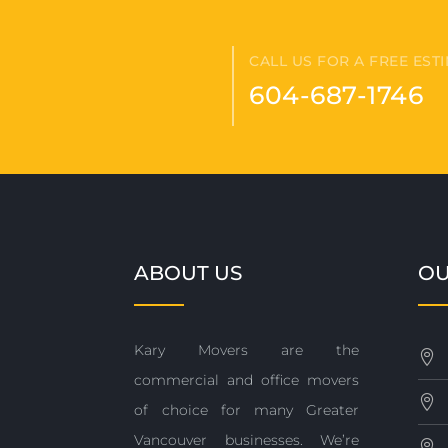
CALL US FOR A FREE EST
604-687-1746
ABOUT US
OU
Kary Movers are the
commercial and office movers
of choice for many Greater
Vancouver businesses. We’re