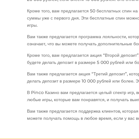
Кроме того, вам предлагается 50 бесплатных спин на
суммы уже с первого дня. Эти бесплатные спин можн
игры.
Вам также предлагается программа лояльности, котор
означает, что вы можете получать дополнительные бон
Кроме того, вам предлагается акция “Второй депозит”
будете делать депозит в размере 5 000 рублей или б
Вам также предлагается акция “Третий депозит”, кото
делать депозит в размере 10 000 рублей или более. 
В Pinco Казино вам предлагается целый спектр игр, в
любые игры, которые вам понравятся, и получать вы
Вам также предлагается поддержка клиентов, которая 
можете получать помощь в любое время, если у вас в