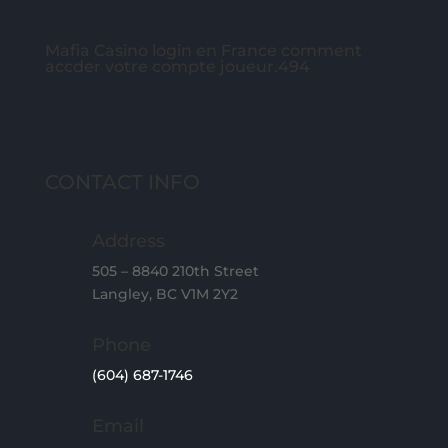
Mafia Casino login en France comment
accder votre compte joueur.494
CONTACT INFO
Address
505 – 8840 210th Street
Langley, BC V1M 2Y2
Phone
(604) 687-1746
Email