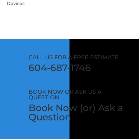
Devices
CALL US FOR A FREE ESTIMATE
604-687-1746
BOOK NOW OR ASK US A
QUESTION
Book Now (or) Ask a
Question