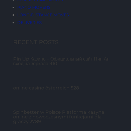
PIANO MOVERS
LONG-DISTANCE MOVES
DELIVERIES
RECENT POSTS
Pin Up Казино – Официальный сайт Пин Ап
вход на зеркало.910
online casino österreich 528
Spinbetter w Polsce Platforma kasyna
online z nowoczesnymi funkcjami dla
graczy.2789