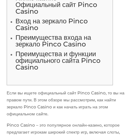
Официальный сайт Pinco
Casino
Вход на зеркало Pinco
Casino
Преимущества входа на
зеркало Pinco Casino
Преимущества и функции
официального сайта Pinco
Casino
Если вы ищете официальный сайт Pinco Casino, то вы на
правом пути. В этом обзоре мы рассмотрим, как найти
зеркало Pinco Casino и как начать играть на этом
официальном сайте.
Pinco Casino – это популярное онлайн-казино, которое
предлагает игрокам широкий спектр игр, включая слоты,