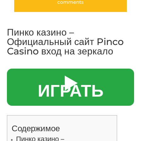
comments
Пинко казино –
Официальный сайт Pinco
Casino вход на зеркало
▶️
ИГРАТЬ
Содержимое
Пинко казино –