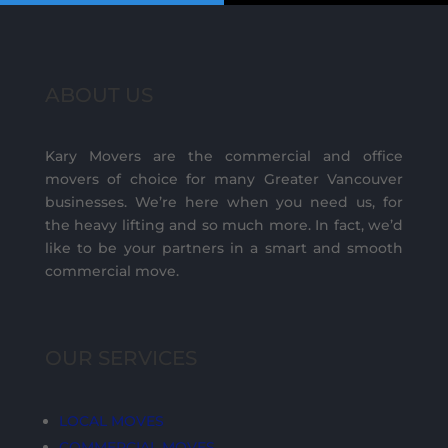
ABOUT US
Kary Movers are the commercial and office
movers of choice for many Greater Vancouver
businesses. We’re here when you need us, for
the heavy lifting and so much more. In fact, we’d
like to be your partners in a smart and smooth
commercial move.
OUR SERVICES
LOCAL MOVES
COMMERCIAL MOVES