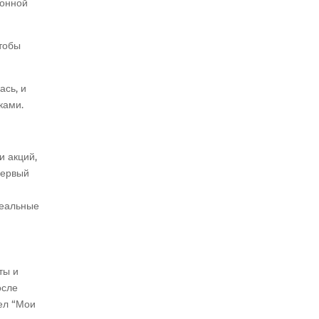
ронной
чтобы
ась, и
ками.
и акций,
первый
реальные
ты и
осле
дел “Мои