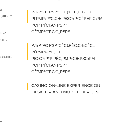
м
РЉР°РЄ РЅР°СЃС‡РЁС‚СЊСЃСЏ
ащищает
РҐРΜР»Р°С‚СЊ РЄСЂР°СЃРЁРІС‹РΜ
РЄР°РҐСЂС‹ РЅР°
СЃРЈР°СЂС‚С„РЅРЅ
вике
рать
РЉР°РЄ РЅР°СЃС‡РЁС‚СЊСЃСЏ
РҐРΜР»Р°С‚СЊ
азино.
РІС‹СЂР°Р·РЁС‚РΜР»СЊРЅС‹РΜ
РЄР°РҐСЂС‹ РЅР°
СЃРЈР°СЂС‚С„РЅРЅ
CASINO ON-LINE EXPERIENCE ON
DESKTOP AND MOBILE DEVICES
т