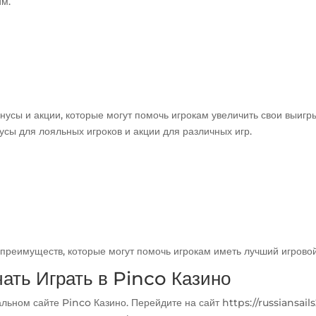
им.
нусы и акции, которые могут помочь игрокам увеличить свои выигр
усы для лояльных игроков и акции для различных игр.
преимуществ, которые могут помочь игрокам иметь лучший игровой
чать Играть в Pinco Казино
льном сайте Pinco Казино. Перейдите на сайт https://russiansails