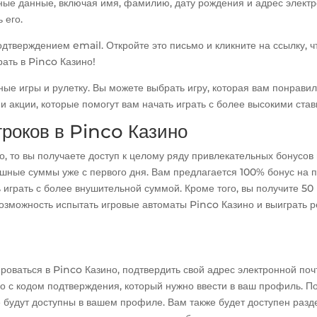
ичные данные, включая имя, фамилию, дату рождения и адрес элект
 его.
одтверждением email. Откройте это письмо и кликните на ссылку, 
рать в Pinco Казино!
ые игры и рулетку. Вы можете выбрать игру, которая вам понравил
и акции, которые помогут вам начать играть с более высокими став
роков в Pinco Казино
о, то вы получаете доступ к целому ряду привлекательных бонусов 
ышные суммы уже с первого дня. Вам предлагается 100% бонус на 
ь играть с более внушительной суммой. Кроме того, вы получите 50
возможность испытать игровые автоматы Pinco Казино и выиграть 
роваться в Pinco Казино, подтвердить свой адрес электронной поч
о с кодом подтверждения, который нужно ввести в ваш профиль. П
ые будут доступны в вашем профиле. Вам также будет доступен раз