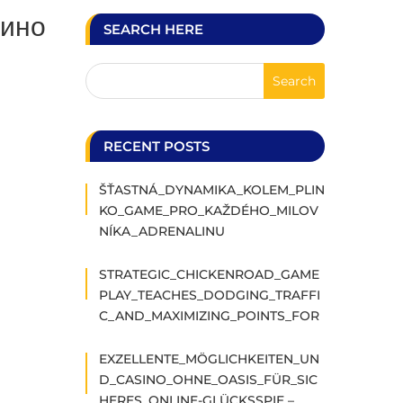
зино
SEARCH HERE
RECENT POSTS
ŠŤASTNÁ_DYNAMIKA_KOLEM_PLIN
KO_GAME_PRO_KAŽDÉHO_MILOV
NÍKA_ADRENALINU
STRATEGIC_CHICKENROAD_GAME
PLAY_TEACHES_DODGING_TRAFFI
C_AND_MAXIMIZING_POINTS_FOR
EXZELLENTE_MÖGLICHKEITEN_UN
D_CASINO_OHNE_OASIS_FÜR_SIC
HERES_ONLINE-GLÜCKSSPIE –