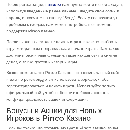
После регистрации,
пинко кз
вам нужно войти в свой аккаунт,
используя введенные ранее данные. Введите свой логин и
пароль, и нажмите на кнопку “Вход”. Если у вас возникнут
проблемы с входом, вам может потребоваться помощь
поддержки Pinco Казино.
После входа, вы сможете начать играть в казино, выбрать
игру, которая вам понравилась, и начать играть. Вам также
доступны различные функции, такие как депозит и снятие
денег, а также доступ к истории игры.
Важно помнить, что Pinco Казино – это официальный сайт,
и вам не рекомендуется использовать зеркало, чтобы
зарегистрироваться и начать играть. Используйте только
официальный сайт, чтобы обеспечить безопасность и
конфиденциальность вашей информации.
Бонусы и Акции для Новых
Игроков в Pinco Казино
Если вы только что открыли аккаунт в Pinco Казино, то вы