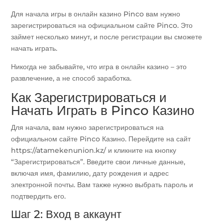
Для начала игры в онлайн казино Pinco вам нужно
зарегистрироваться на официальном сайте Pinco. Это
займет несколько минут, и после регистрации вы сможете
начать играть.
Никогда не забывайте, что игра в онлайн казино – это
развлечение, а не способ заработка.
Как Зарегистрироваться и
Начать Играть в Pinco Казино
Для начала, вам нужно зарегистрироваться на
официальном сайте Pinco Казино. Перейдите на сайт
https://atamekenunion.kz/ и кликните на кнопку
“Зарегистрироваться”. Введите свои личные данные,
включая имя, фамилию, дату рождения и адрес
электронной почты. Вам также нужно выбрать пароль и
подтвердить его.
Шаг 2: Вход в аккаунт