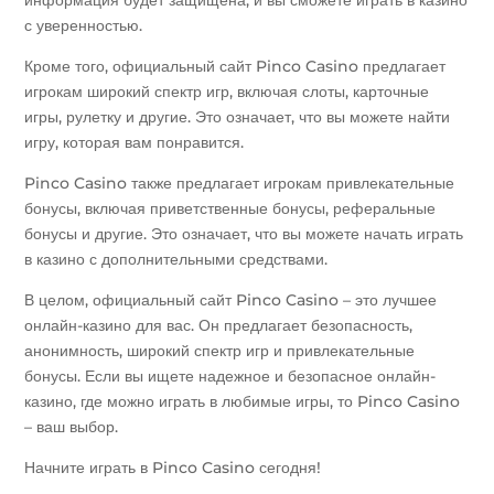
с уверенностью.
Кроме того, официальный сайт Pinco Casino предлагает
игрокам широкий спектр игр, включая слоты, карточные
игры, рулетку и другие. Это означает, что вы можете найти
игру, которая вам понравится.
Pinco Casino также предлагает игрокам привлекательные
бонусы, включая приветственные бонусы, реферальные
бонусы и другие. Это означает, что вы можете начать играть
в казино с дополнительными средствами.
В целом, официальный сайт Pinco Casino – это лучшее
онлайн-казино для вас. Он предлагает безопасность,
анонимность, широкий спектр игр и привлекательные
бонусы. Если вы ищете надежное и безопасное онлайн-
казино, где можно играть в любимые игры, то Pinco Casino
– ваш выбор.
Начните играть в Pinco Casino сегодня!