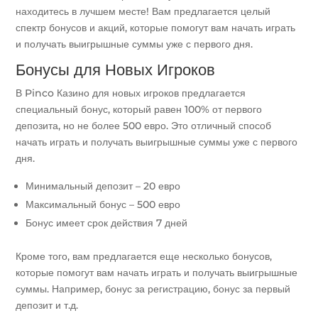
находитесь в лучшем месте! Вам предлагается целый
спектр бонусов и акций, которые помогут вам начать играть
и получать выигрышные суммы уже с первого дня.
Бонусы для Новых Игроков
В Pinco Казино для новых игроков предлагается
специальный бонус, который равен 100% от первого
депозита, но не более 500 евро. Это отличный способ
начать играть и получать выигрышные суммы уже с первого
дня.
Минимальный депозит – 20 евро
Максимальный бонус – 500 евро
Бонус имеет срок действия 7 дней
Кроме того, вам предлагается еще несколько бонусов,
которые помогут вам начать играть и получать выигрышные
суммы. Например, бонус за регистрацию, бонус за первый
депозит и т.д.