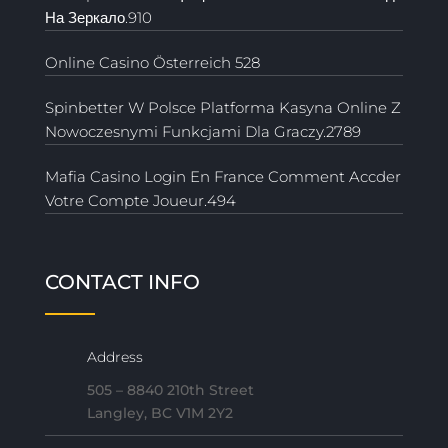
На Зеркало.910
Online Casino Österreich 528
Spinbetter W Polsce Platforma Kasyna Online Z
Nowoczesnymi Funkcjami Dla Graczy.2789
Mafia Casino Login En France Comment Accder
Votre Compte Joueur.494
CONTACT INFO
Address
505 – 8840 210th Street
Langley, BC V1M 2Y2