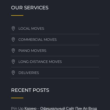
OUR SERVICES
LOCAL MOVES
COMMERCIAL MOVES
PIANO MOVERS
LONG-DISTANCE MOVES
DELIVERIES
RECENT POSTS
Pin Up Казино – Официальный Сайт Пин Ап Вход