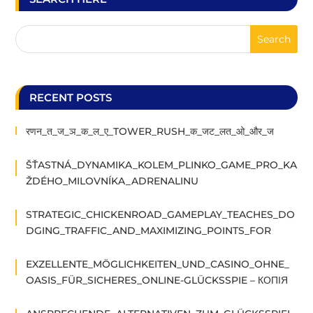
RECENT POSTS
रणन_त_ज_ञ_क_ल_ए_TOWER_RUSH_क_जट_लत_ओ_और_ज
ŠŤASTNÁ_DYNAMIKA_KOLEM_PLINKO_GAME_PRO_KA
ŽDÉHO_MILOVNÍKA_ADRENALINU
STRATEGIC_CHICKENROAD_GAMEPLAY_TEACHES_DO
DGING_TRAFFIC_AND_MAXIMIZING_POINTS_FOR
EXZELLENTE_MÖGLICHKEITEN_UND_CASINO_OHNE_
OASIS_FÜR_SICHERES_ONLINE-GLÜCKSSPIE – КОПІЯ