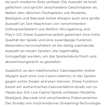
als auch moderne Slots umfasst. Die Auswahl ist breit
gefächert und spricht verschiedene Geschmäcker an.
Neben den üblichen Tischspielen wie Roulette,
Blackjack und Baccarat bietet Allyspin auch eine große
Auswahl an Slot-Maschinen von renommierten
Softwareanbietern wie NetEnt, Microgaming und
Play’n GO. Diese Zusammenarbeit garantiert eine hohe
Qualität der Spiele und eine zuverlässige Funktion.
Besonders hervorzuheben ist die stetig wachsende
Auswahl an neuen Spielen, die regelmäßig
hinzugefügt werden, um das Spielerlebnis frisch und
abwechslungsreich zu gestalten.
Zusätzlich zu den traditionellen Casinospielen bietet
Allyspin auch eine Live-Casino-Sektion, in der Spieler
gegen echte Dealer antreten können. Diese Funktion
bietet ein authentisches Casinoerlebnis direkt von zu
Hause aus. Die Live-Casino-Spiele umfassen Roulette,
Blackjack, Baccarat und verschiedene Pokervarianten.
Der Einsatz von hochmoderner Streaming-Technologie