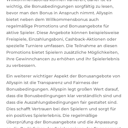
wichtig, die Bonusbedingungen sorgfältig zu lesen,
bevor man den Bonus in Anspruch nimmt. Allyspin
bietet neben dem Willkommensbonus auch
regelmäßige Promotions und Bonusangebote für
aktive Spieler. Diese Angebote können beispielsweise
Freispiele, Einzahlungsboni, Cashback-Aktionen oder
spezielle Turniere umfassen. Die Teilnahme an diesen
Promotions bietet Spielern zusätzliche Möglichkeiten,
ihre Gewinnchancen zu erhöhen und ihr Spielerlebnis
zu verbessern.
Ein weiterer wichtiger Aspekt der Bonusangebote von
Allyspin ist die Transparenz und Fairness der
Bonusbedingungen. Allyspin legt großen Wert darauf,
dass die Bonusbedingungen klar verständlich sind und
dass die Auszahlungsbedingungen fair gestaltet sind.
Dies schafft Vertrauen bei den Spielern und sorgt für
ein positives Spielerlebnis. Die regelmäßige
Überprüfung der Bonusangebote und die Anpassung