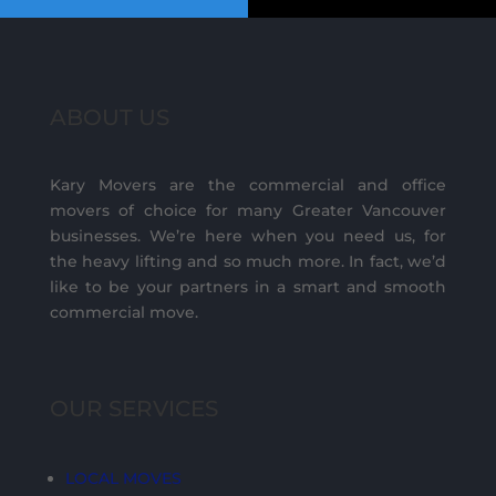
ABOUT US
Kary Movers are the commercial and office
movers of choice for many Greater Vancouver
businesses. We’re here when you need us, for
the heavy lifting and so much more. In fact, we’d
like to be your partners in a smart and smooth
commercial move.
OUR SERVICES
LOCAL MOVES