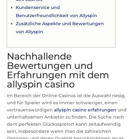
Kundenservice und
Benutzerfreundlichkeit von Allyspin
Zusätzliche Aspekte und Bewertungen
von Allyspin
Nachhallende
Bewertungen und
Erfahrungen mit dem
allyspin casino
Im Bereich der Online-Casinos ist die Auswahl riesig,
und für Spieler wird es immer schwieriger, einen
vertrauenswürdigen
allyspin casino erfahrungen
und
unterhaltsamen Anbieter zu finden. Die Suche nach
dem perfekten Glücksspielort kann zeitaufwendig
sein, insbesondere wenn man die zahlreichen
Optionen und deren Qualität berücksichtigen muss.