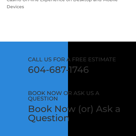
Devices
CALL US FOR A FREE ESTIMATE
604-687-1746
BOOK NOW OR ASK US A
QUESTION
Book Now (or) Ask a
Question