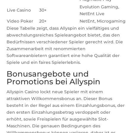
Evolution Gaming,
Live Casino
30+
NetEnt Live
Video Poker
20+
NetEnt, Microgaming
Diese Tabelle zeigt, dass Allyspin ein vielfältiges und
abwechslungsreiches Spieleangebot bietet, das den
Bedürfnissen verschiedener Spieler gerecht wird. Die
Zusammenarbeit mit renommierten
Softwareanbietern garantiert eine hohe Qualität der
Spiele und ein faires Spielerlebnis.
Bonusangebote und
Promotions bei Allyspin
Allyspin Casino lockt neue Spieler mit einem
attraktiven Willkommensbonus an. Dieser Bonus
besteht in der Regel aus einem Einzahlungsbonus, der
den ersten Einzahlungssbetrag verdoppelt oder
erhöht, sowie Freispielen für ausgewählte Slot-
Maschinen. Die genauen Bedingungen des
Willkommensbonus können variieren, daher ist es