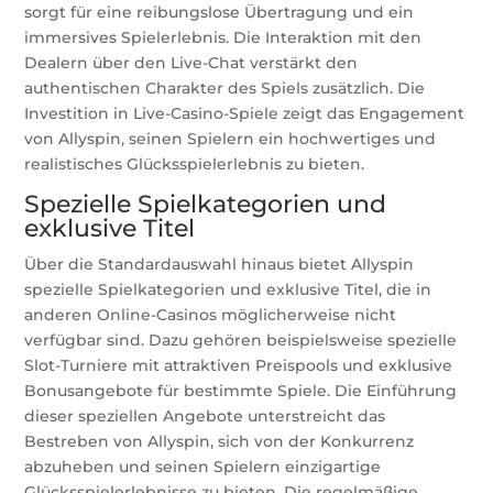
sorgt für eine reibungslose Übertragung und ein
immersives Spielerlebnis. Die Interaktion mit den
Dealern über den Live-Chat verstärkt den
authentischen Charakter des Spiels zusätzlich. Die
Investition in Live-Casino-Spiele zeigt das Engagement
von Allyspin, seinen Spielern ein hochwertiges und
realistisches Glücksspielerlebnis zu bieten.
Spezielle Spielkategorien und
exklusive Titel
Über die Standardauswahl hinaus bietet Allyspin
spezielle Spielkategorien und exklusive Titel, die in
anderen Online-Casinos möglicherweise nicht
verfügbar sind. Dazu gehören beispielsweise spezielle
Slot-Turniere mit attraktiven Preispools und exklusive
Bonusangebote für bestimmte Spiele. Die Einführung
dieser speziellen Angebote unterstreicht das
Bestreben von Allyspin, sich von der Konkurrenz
abzuheben und seinen Spielern einzigartige
Glücksspielerlebnisse zu bieten. Die regelmäßige