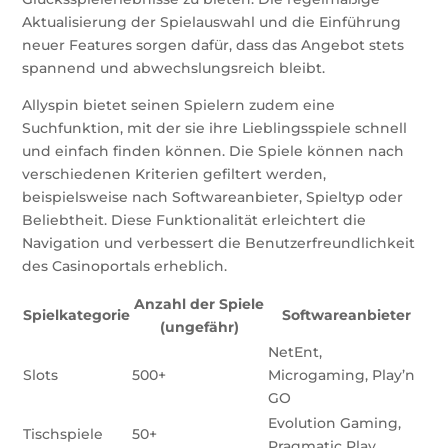
Aktualisierung der Spielauswahl und die Einführung
neuer Features sorgen dafür, dass das Angebot stets
spannend und abwechslungsreich bleibt.
Allyspin bietet seinen Spielern zudem eine
Suchfunktion, mit der sie ihre Lieblingsspiele schnell
und einfach finden können. Die Spiele können nach
verschiedenen Kriterien gefiltert werden,
beispielsweise nach Softwareanbieter, Spieltyp oder
Beliebtheit. Diese Funktionalität erleichtert die
Navigation und verbessert die Benutzerfreundlichkeit
des Casinoportals erheblich.
Anzahl der Spiele
Spielkategorie
Softwareanbieter
(ungefähr)
NetEnt,
Slots
500+
Microgaming, Play’n
GO
Evolution Gaming,
Tischspiele
50+
Pragmatic Play