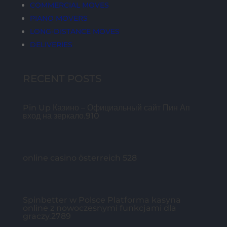
COMMERCIAL MOVES
PIANO MOVERS
LONG-DISTANCE MOVES
DELIVERIES
RECENT POSTS
Pin Up Казино – Официальный сайт Пин Ап
вход на зеркало.910
online casino österreich 528
Spinbetter w Polsce Platforma kasyna
online z nowoczesnymi funkcjami dla
graczy.2789