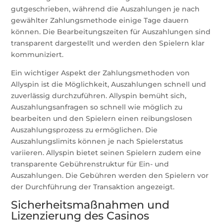
gutgeschrieben, während die Auszahlungen je nach
gewählter Zahlungsmethode einige Tage dauern
können. Die Bearbeitungszeiten für Auszahlungen sind
transparent dargestellt und werden den Spielern klar
kommuniziert.
Ein wichtiger Aspekt der Zahlungsmethoden von
Allyspin ist die Möglichkeit, Auszahlungen schnell und
zuverlässig durchzuführen. Allyspin bemüht sich,
Auszahlungsanfragen so schnell wie möglich zu
bearbeiten und den Spielern einen reibungslosen
Auszahlungsprozess zu ermöglichen. Die
Auszahlungslimits können je nach Spielerstatus
variieren. Allyspin bietet seinen Spielern zudem eine
transparente Gebührenstruktur für Ein- und
Auszahlungen. Die Gebühren werden den Spielern vor
der Durchführung der Transaktion angezeigt.
Sicherheitsmaßnahmen und
Lizenzierung des Casinos