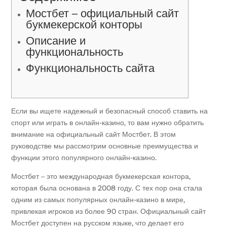
Мостбет – официальный сайт
букмекерской конторы
Описание и
функциональность
Функциональность сайта
Если вы ищете надежный и безопасный способ ставить на
спорт или играть в онлайн-казино, то вам нужно обратить
внимание на официальный сайт Мостбет. В этом
руководстве мы рассмотрим основные преимущества и
функции этого популярного онлайн-казино.
Мостбет – это международная букмекерская контора,
которая была основана в 2008 году. С тех пор она стала
одним из самых популярных онлайн-казино в мире,
привлекая игроков из более 90 стран. Официальный сайт
Мостбет доступен на русском языке, что делает его