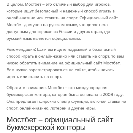
В целом, Мостбет – это отличный выбор для игроков,
которые ищут безопасный и надежный способ играть в
онлайн-казино или ставить на спорт. Официальный сайт
Мостбет доступен на русском языке, что делает его
доступным для игроков из России и других стран, где
русский язык является официальным.
Рекомендация: Если вы ищете надежный и безопасный
способ играть в онлайн-казино или ставить на спорт, то вам
нужно обратить внимание на официальный сайт Мостбет.
Вам нужно зарегистрироваться на сайте, чтобы начать
играть или ставить на спорт.
Обратите внимание: Мостбет – это международная
букмекерская контора, которая была основана в 2008 году.
Она предлагает широкий спектр функций, включая ставки на
спорт, онлайн-казино, лотереи и другие игры.
Мостбет – официальный сайт
букмекерской конторы