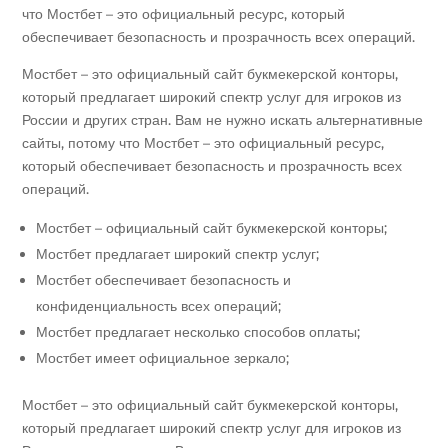
что Мостбет – это официальный ресурс, который
обеспечивает безопасность и прозрачность всех операций.
Мостбет – это официальный сайт букмекерской конторы,
который предлагает широкий спектр услуг для игроков из
России и других стран. Вам не нужно искать альтернативные
сайты, потому что Мостбет – это официальный ресурс,
который обеспечивает безопасность и прозрачность всех
операций.
Мостбет – официальный сайт букмекерской конторы;
Мостбет предлагает широкий спектр услуг;
Мостбет обеспечивает безопасность и
конфиденциальность всех операций;
Мостбет предлагает несколько способов оплаты;
Мостбет имеет официальное зеркало;
Мостбет – это официальный сайт букмекерской конторы,
который предлагает широкий спектр услуг для игроков из