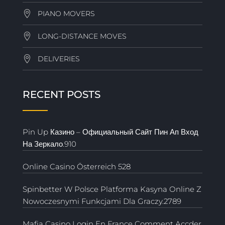
PIANO MOVERS
LONG-DISTANCE MOVES
DELIVERIES
RECENT POSTS
Pin Up Казино – Официальный Сайт Пин Ап Вход
На Зеркало.910
Online Casino Österreich 528
Spinbetter W Polsce Platforma Kasyna Online Z
Nowoczesnymi Funkcjami Dla Graczy.2789
Mafia Casino Login En France Comment Accder