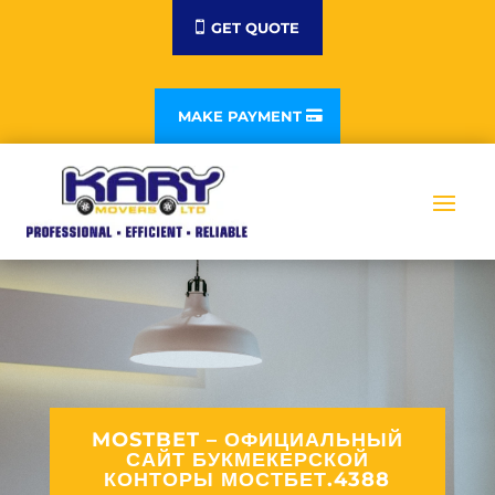
GET QUOTE
MAKE PAYMENT
MOSTBET – ОФИЦИАЛЬНЫЙ
САЙТ БУКМЕКЕРСКОЙ
КОНТОРЫ МОСТБЕТ.4388