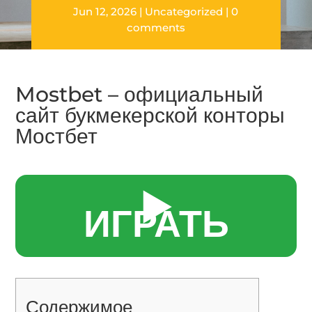
Jun 12, 2026
Uncategorized
0
comments
Mostbet – официальный
сайт букмекерской конторы
Мостбет
▶️
ИГРАТЬ
Содержимое