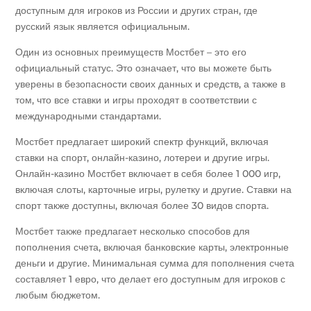
доступным для игроков из России и других стран, где
русский язык является официальным.
Один из основных преимуществ Мостбет – это его
официальный статус. Это означает, что вы можете быть
уверены в безопасности своих данных и средств, а также в
том, что все ставки и игры проходят в соответствии с
международными стандартами.
Мостбет предлагает широкий спектр функций, включая
ставки на спорт, онлайн-казино, лотереи и другие игры.
Онлайн-казино Мостбет включает в себя более 1 000 игр,
включая слоты, карточные игры, рулетку и другие. Ставки на
спорт также доступны, включая более 30 видов спорта.
Мостбет также предлагает несколько способов для
пополнения счета, включая банковские карты, электронные
деньги и другие. Минимальная сумма для пополнения счета
составляет 1 евро, что делает его доступным для игроков с
любым бюджетом.