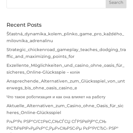
Recent Posts
Šťastná_dynamika_kolem_plinko_game_pro_každého_
milovníka_adrenalinu
Strategic_chickenroad_gameplay_teaches_dodging_tra
ffic_and_maximizing_points_for
Exzellente_Möglichkeiten_und_casino_ohne_oasis_für_
sicheres_Online-Glücksspie – копія
Ansprechende_Alternativen_zum_Glücksspiel_von_unt
erwegs_bis_ohne_oasis_casino_e
Что такое роботизация и как она влияет на работу
Aktuelle_Alternativen_zum_Casino_ohne_Oasis_für_sic
heres_Online-Glücksspiel
РљР°Рє РЅР°СѓС‡РёС‚СЊСЃСЏ СЃРЅРёРјР°С‚СЊ
РїСЂРёРІР»РµРєР°С‚РµР»СЊРЅС‹Рµ РєР°РґСЂС‹ РЅР°