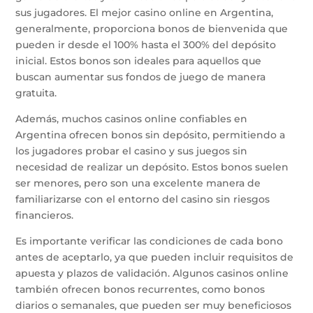
sus jugadores. El mejor casino online en Argentina,
generalmente, proporciona bonos de bienvenida que
pueden ir desde el 100% hasta el 300% del depósito
inicial. Estos bonos son ideales para aquellos que
buscan aumentar sus fondos de juego de manera
gratuita.
Además, muchos casinos online confiables en
Argentina ofrecen bonos sin depósito, permitiendo a
los jugadores probar el casino y sus juegos sin
necesidad de realizar un depósito. Estos bonos suelen
ser menores, pero son una excelente manera de
familiarizarse con el entorno del casino sin riesgos
financieros.
Es importante verificar las condiciones de cada bono
antes de aceptarlo, ya que pueden incluir requisitos de
apuesta y plazos de validación. Algunos casinos online
también ofrecen bonos recurrentes, como bonos
diarios o semanales, que pueden ser muy beneficiosos