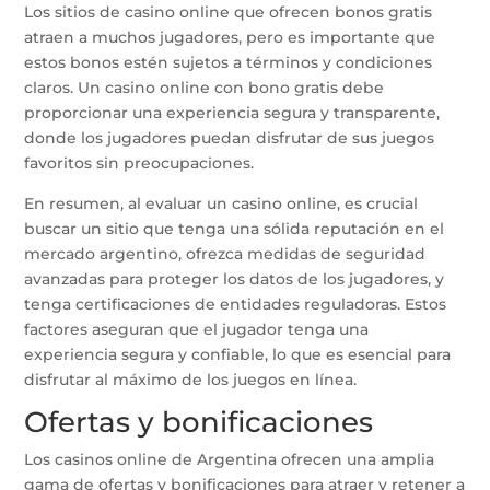
Los sitios de casino online que ofrecen bonos gratis
atraen a muchos jugadores, pero es importante que
estos bonos estén sujetos a términos y condiciones
claros. Un casino online con bono gratis debe
proporcionar una experiencia segura y transparente,
donde los jugadores puedan disfrutar de sus juegos
favoritos sin preocupaciones.
En resumen, al evaluar un casino online, es crucial
buscar un sitio que tenga una sólida reputación en el
mercado argentino, ofrezca medidas de seguridad
avanzadas para proteger los datos de los jugadores, y
tenga certificaciones de entidades reguladoras. Estos
factores aseguran que el jugador tenga una
experiencia segura y confiable, lo que es esencial para
disfrutar al máximo de los juegos en línea.
Ofertas y bonificaciones
Los casinos online de Argentina ofrecen una amplia
gama de ofertas y bonificaciones para atraer y retener a