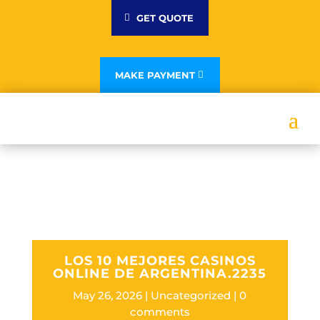
GET QUOTE
MAKE PAYMENT
LOS 10 MEJORES CASINOS
ONLINE DE ARGENTINA.2235
May 26, 2026
Uncategorized
0
comments