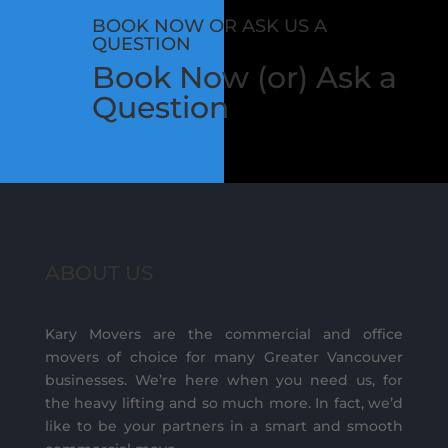
BOOK NOW OR ASK US A
QUESTION
Book Now (or) Ask a
Question
ABOUT US
Kary Movers are the commercial and office
movers of choice for many Greater Vancouver
businesses. We’re here when you need us, for
the heavy lifting and so much more. In fact, we’d
like to be your partners in a smart and smooth