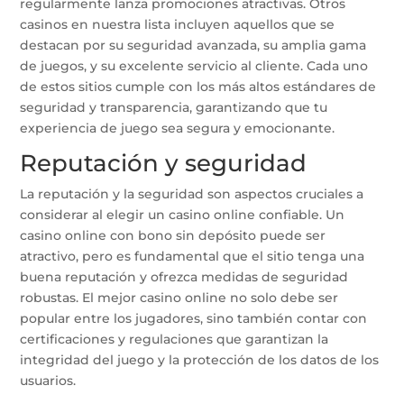
regularmente lanza promociones atractivas. Otros
casinos en nuestra lista incluyen aquellos que se
destacan por su seguridad avanzada, su amplia gama
de juegos, y su excelente servicio al cliente. Cada uno
de estos sitios cumple con los más altos estándares de
seguridad y transparencia, garantizando que tu
experiencia de juego sea segura y emocionante.
Reputación y seguridad
La reputación y la seguridad son aspectos cruciales a
considerar al elegir un casino online confiable. Un
casino online con bono sin depósito puede ser
atractivo, pero es fundamental que el sitio tenga una
buena reputación y ofrezca medidas de seguridad
robustas. El mejor casino online no solo debe ser
popular entre los jugadores, sino también contar con
certificaciones y regulaciones que garantizan la
integridad del juego y la protección de los datos de los
usuarios.