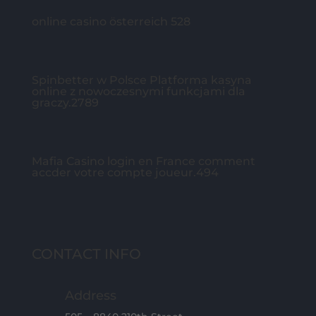
online casino österreich 528
Spinbetter w Polsce Platforma kasyna
online z nowoczesnymi funkcjami dla
graczy.2789
Mafia Casino login en France comment
accder votre compte joueur.494
CONTACT INFO
Address