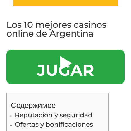
Los 10 mejores casinos
online de Argentina
▶️
JUGAR
Содержимое
Reputación y seguridad
Ofertas y bonificaciones