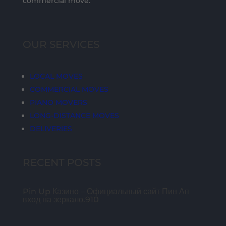
commercial move.
OUR SERVICES
LOCAL MOVES
COMMERCIAL MOVES
PIANO MOVERS
LONG-DISTANCE MOVES
DELIVERIES
RECENT POSTS
Pin Up Казино – Официальный сайт Пин Ап
вход на зеркало.910