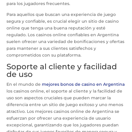
para los jugadores frecuentes.
Para aquellos que buscan una experiencia de juego
segura y confiable, es crucial elegir un sitio de casino
online que tenga una buena reputación y esté
regulado. Los casinos online confiables en Argentina
suelen ofrecer una variedad de bonificaciones y ofertas
para mantener a sus clientes satisfechos y
comprometidos con su plataforma.
Soporte al cliente y facilidad
de uso
En el mundo de
mejores bonos de casino en Argentina
los casinos online, el soporte al cliente y la facilidad de
uso son aspectos cruciales que pueden marcar la
diferencia entre un sitio de juego exitoso y uno menos
atractivo. Los mejores casinos online de Argentina se
esfuerzan por ofrecer una experiencia de usuario
excepcional, garantizando que los jugadores puedan
disfrutar de sus juegos favoritos de manera segura y