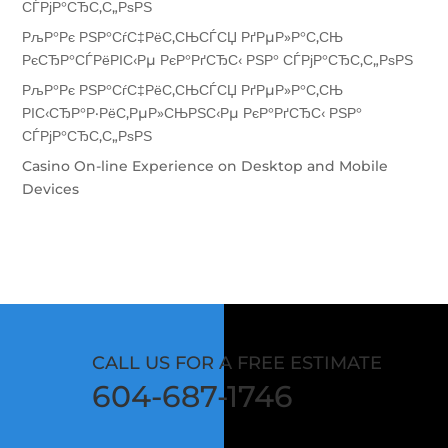
СЃРјР°СЂС‚С„РѕРЅ
РљР°Рє РЅР°СѓС‡РёС‚СЊСЃСЏ РґРµР»Р°С‚СЊ
РєСЂР°СЃРёРІС‹Рµ РєР°РґСЂС‹ РЅР° СЃРјР°СЂС‚С„РѕРЅ
РљР°Рє РЅР°СѓС‡РёС‚СЊСЃСЏ РґРµР»Р°С‚СЊ
РІС‹СЂР°Р·РёС‚РµР»СЊРЅС‹Рµ РєР°РґСЂС‹ РЅР°
СЃРјР°СЂС‚С„РѕРЅ
Casino On-line Experience on Desktop and Mobile
Devices
CALL US FOR A FREE ESTIMATE
604-687-1746