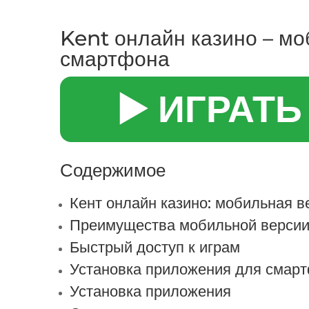
Kent онлайн казино – мо
смартфона
▶️ ИГРАТЬ
Содержимое
Кент онлайн казино: мобильная 
Преимущества мобильной версии
Быстрый доступ к играм
Установка приложения для смар
Установка приложения