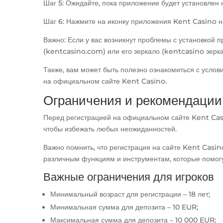
Шаг 5: Ожидайте, пока приложение будет установлен 
Шаг 6: Нажмите на иконку приложения Kent Casino на
Важно: Если у вас возникнут проблемы с установкой
(kentcasino.com) или его зеркало (kentcasino зерка
Также, вам может быть полезно ознакомиться с усло
на официальном сайте Kent Casino.
Ограничения и рекомендации 
Перед регистрацией на официальном сайте Kent Cas
чтобы избежать любых неожиданностей.
Важно помнить, что регистрация на сайте Kent Casino 
различным функциям и инструментам, которые помогут
Важные ограничения для игроков
Минимальный возраст для регистрации – 18 лет;
Минимальная сумма для депозита – 10 EUR;
Максимальная сумма для депозита – 10 000 EUR;