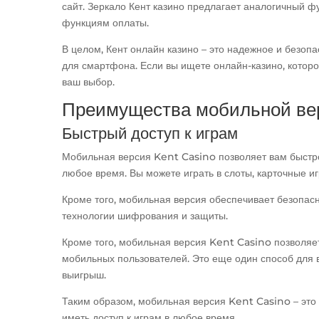
сайт. Зеркало Кент казино предлагает аналогичный фу
функциям оплаты.
В целом, Кент онлайн казино – это надежное и безоп
для смартфона. Если вы ищете онлайн-казино, которо
ваш выбор.
Преимущества мобильной ве
Быстрый доступ к играм
Мобильная версия Kent Casino позволяет вам быстро и
любое время. Вы можете играть в слоты, карточные игр
Кроме того, мобильная версия обеспечивает безопа
технологии шифрования и защиты.
Кроме того, мобильная версия Kent Casino позволяет
мобильных пользователей. Это еще один способ для 
выигрыш.
Таким образом, мобильная версия Kent Casino – это и
иметь доступ к играм в любое время.