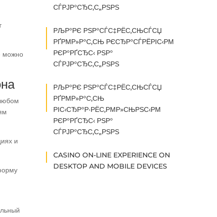
СЃРЈР°СЂС‚С„РЅРЅ
т
РЉР°РЄ РЅР°СЃС‡РЁС‚СЊСЃСЏ
РҐРΜР»Р°С‚СЊ РЄСЂР°СЃРЁРІС‹РΜ
РЄР°РҐСЂС‹ РЅР°
е можно
СЃРЈР°СЂС‚С„РЅРЅ
она
РЉР°РЄ РЅР°СЃС‡РЁС‚СЊСЃСЏ
РҐРΜР»Р°С‚СЊ
 любом
РІС‹СЂР°Р·РЁС‚РΜР»СЊРЅС‹РΜ
ям
РЄР°РҐСЂС‹ РЅР°
СЃРЈР°СЂС‚С„РЅРЅ
циях и
CASINO ON-LINE EXPERIENCE ON
DESKTOP AND MOBILE DEVICES
 форму
альный