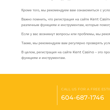
Кроме того, мы рекомендуем вам ознакомиться с усл
Важно помнить, что регистрация на сайте Kent Casino 
различным функциям и инструментам, которые помогут
Если у вас возникнут вопросы или проблемы, мы реко
Также, мы рекомендуем вам регулярно проверять усло
В целом, регистрация на сайте Kent Casino – это про
функциям и инструментам.
CALL US FOR A FREE EST
604-687-1746