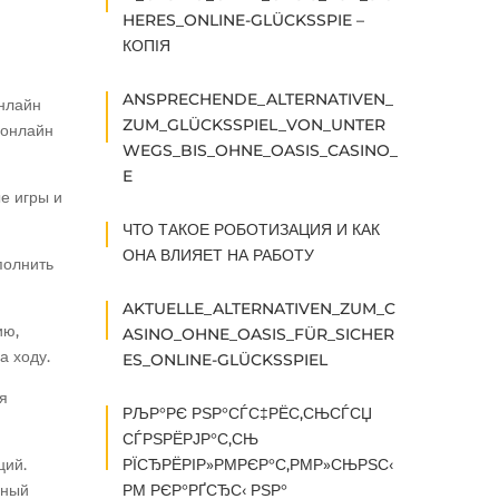
HERES_ONLINE-GLÜCKSSPIE –
КОПІЯ
ANSPRECHENDE_ALTERNATIVEN_
онлайн
ZUM_GLÜCKSSPIEL_VON_UNTER
 онлайн
WEGS_BIS_OHNE_OASIS_CASINO_
E
е игры и
ЧТО ТАКОЕ РОБОТИЗАЦИЯ И КАК
ОНА ВЛИЯЕТ НА РАБОТУ
полнить
AKTUELLE_ALTERNATIVEN_ZUM_C
ию,
ASINO_OHNE_OASIS_FÜR_SICHER
а ходу.
ES_ONLINE-GLÜCKSSPIEL
я
РЉР°РЄ РЅР°СЃС‡РЁС‚СЊСЃСЏ
СЃРЅРЁРЈР°С‚СЊ
ций.
РЇСЂРЁРІР»РΜРЄР°С‚РΜР»СЊРЅС‹
чный
РΜ РЄР°РҐСЂС‹ РЅР°