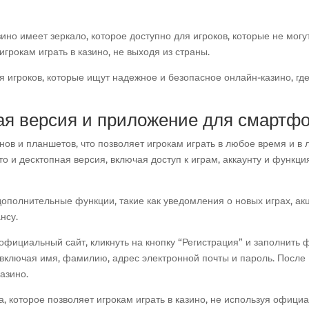
ино имеет зеркало, которое доступно для игроков, которые не могу
грокам играть в казино, не выходя из страны.
ля игроков, которые ищут надежное и безопасное онлайн-казино, гд
ая версия и приложение для смартф
ов и планшетов, что позволяет игрокам играть в любое время и в
о и десктопная версия, включая доступ к играм, аккаунту и функци
ополнительные функции, такие как уведомления о новых играх, ак
нсу.
 официальный сайт, кликнуть на кнопку “Регистрация” и заполнить
 включая имя, фамилию, адрес электронной почты и пароль. После
азино.
а, которое позволяет игрокам играть в казино, не используя офици