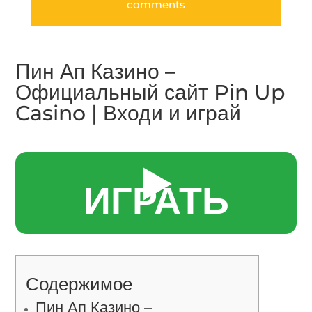
comments
Пин Ап Казино –
Официальный сайт Pin Up
Casino | Входи и играй
▶️
ИГРАТЬ
Содержимое
Пин Ап Казино –