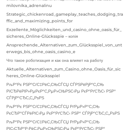
milovníka_adrenalinu
Strategic_chickenroad_gameplay_teaches_dodging_tra
ffic_and_maximizing_points_for
Exzellente_Möglichkeiten_und_casino_ohne_oasis_für_
sicheres_Online-Glücksspie – копія
Ansprechende_Alternativen_zum_Glücksspiel_von_unt
erwegs_bis_ohne_oasis_casino_e
Что такое роботизация и как она влияет на работу
Aktuelle_Alternativen_zum_Casino_ohne_Oasis_für_sic
heres_Online-Glücksspiel
РљР°Рє РЅР°СѓС‡РёС‚СЊСЃСЏ СЃРЅРёРјР°С‚СЊ
РїСЂРёРІР»РµРєР°С‚РµР»СЊРЅС‹Рµ РєР°РґСЂС‹ РЅР°
СЃРјР°СЂС‚С„РѕРЅ
РљР°Рє РЅР°СѓС‡РёС‚СЊСЃСЏ РґРµР»Р°С‚СЊ
РєСЂР°СЃРёРІС‹Рµ РєР°РґСЂС‹ РЅР° СЃРјР°СЂС‚С„РѕРЅ
РљР°Рє РЅР°СѓС‡РёС‚СЊСЃСЏ РґРµР»Р°С‚СЊ
РІС‹СЂР°Р·РёС‚РµР»СЊРЅС‹Рµ РєР°РґСЂС‹ РЅР°