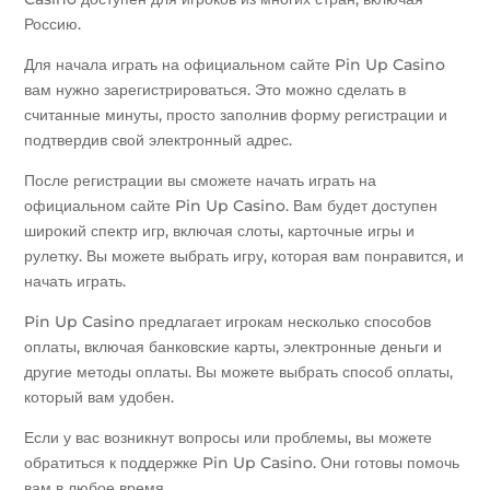
Россию.
Для начала играть на официальном сайте Pin Up Casino
вам нужно зарегистрироваться. Это можно сделать в
считанные минуты, просто заполнив форму регистрации и
подтвердив свой электронный адрес.
После регистрации вы сможете начать играть на
официальном сайте Pin Up Casino. Вам будет доступен
широкий спектр игр, включая слоты, карточные игры и
рулетку. Вы можете выбрать игру, которая вам понравится, и
начать играть.
Pin Up Casino предлагает игрокам несколько способов
оплаты, включая банковские карты, электронные деньги и
другие методы оплаты. Вы можете выбрать способ оплаты,
который вам удобен.
Если у вас возникнут вопросы или проблемы, вы можете
обратиться к поддержке Pin Up Casino. Они готовы помочь
вам в любое время.