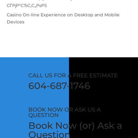
СЃРјР°СЂС‚С„РѕРЅ
Casino On-line Experience on Desktop and Mobile
Devices
CALL US FOR A FREE ESTIMATE
604-687-1746
BOOK NOW OR ASK US A
QUESTION
Book Now (or) Ask a
Question