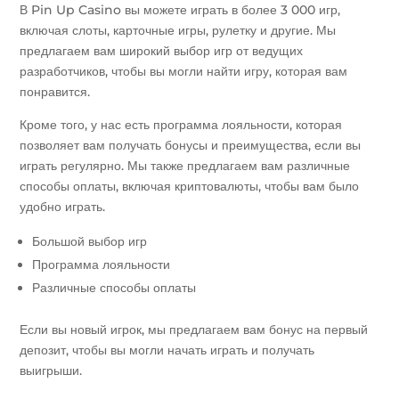
В Pin Up Casino вы можете играть в более 3 000 игр,
включая слоты, карточные игры, рулетку и другие. Мы
предлагаем вам широкий выбор игр от ведущих
разработчиков, чтобы вы могли найти игру, которая вам
понравится.
Кроме того, у нас есть программа лояльности, которая
позволяет вам получать бонусы и преимущества, если вы
играть регулярно. Мы также предлагаем вам различные
способы оплаты, включая криптовалюты, чтобы вам было
удобно играть.
Большой выбор игр
Программа лояльности
Различные способы оплаты
Если вы новый игрок, мы предлагаем вам бонус на первый
депозит, чтобы вы могли начать играть и получать
выигрыши.