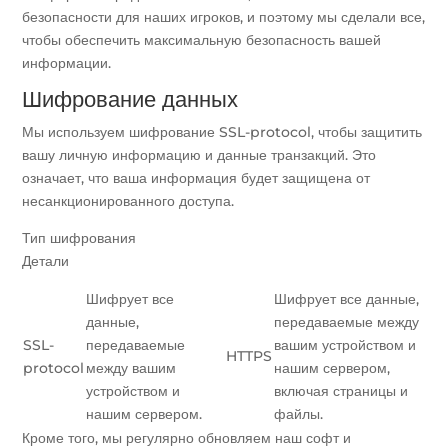
безопасности для наших игроков, и поэтому мы сделали все,
чтобы обеспечить максимальную безопасность вашей
информации.
Шифрование данных
Мы используем шифрование SSL-protocol, чтобы защитить
вашу личную информацию и данные транзакций. Это
означает, что ваша информация будет защищена от
несанкционированного доступа.
Тип шифрования
Детали
Шифрует все
Шифрует все данные,
данные,
передаваемые между
SSL-
передаваемые
вашим устройством и
HTTPS
protocol
между вашим
нашим сервером,
устройством и
включая страницы и
нашим сервером.
файлы.
Кроме того, мы регулярно обновляем наш софт и