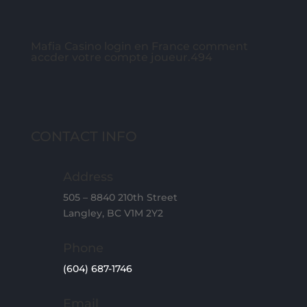
Mafia Casino login en France comment
accder votre compte joueur.494
CONTACT INFO
Address
505 – 8840 210th Street
Langley, BC V1M 2Y2
Phone
(604) 687-1746
Email