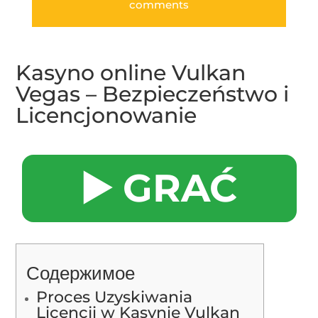
comments
Kasyno online Vulkan
Vegas – Bezpieczeństwo i
Licencjonowanie
▶️ GRAĆ
Содержимое
Proces Uzyskiwania
Licencji w Kasynie Vulkan