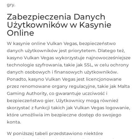
gry.
Zabezpieczenia Danych
Użytkowników w Kasynie
Online
W kasynie online Vulkan Vegas, bezpieczeństwo
danych użytkowników jest priorytetem. Dlatego też,
kasyno Vulkan Vegas wykorzystuje najnowocześniejsze
technologie szyfrowania, takie jak SSL, w celu ochrony
danych osobowych i finansowych użytkowników.
Ponadto, kasyno Vulkan Vegas jest licencjonowane
przez renomowane organy regulacyjne, takie jak Malta
Gaming Authority, co gwarantuje uczciwość i
bezpieczeństwo gier. Użytkownicy mogą również
skorzystać z funkcji takich jak Vulkan Vegas logowanie,
które umożliwia im bezpieczne dostęp do swojego
konta.
W poniższej tabeli przedstawiono niektóre