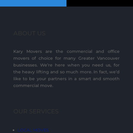
ABOUT US
Kary Movers are the commercial and office
movers of choice for many Greater Vancouver
businesses. We’re here when you need us, for
the heavy lifting and so much more. In fact, we’d
like to be your partners in a smart and smooth
commercial move.
OUR SERVICES
LOCAL MOVES