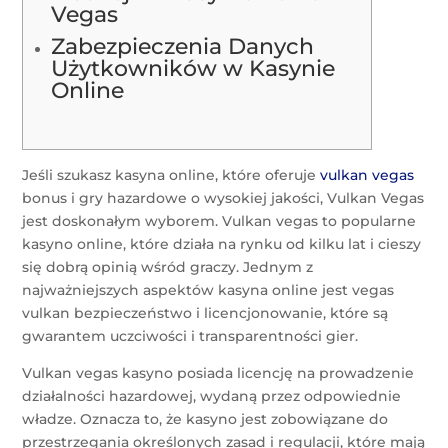
Vegas
Zabezpieczenia Danych
Użytkowników w Kasynie
Online
Jeśli szukasz kasyna online, które oferuje
vulkan vegas
bonus i gry hazardowe o wysokiej jakości, Vulkan Vegas
jest doskonałym wyborem. Vulkan vegas to popularne
kasyno online, które działa na rynku od kilku lat i cieszy
się dobrą opinią wśród graczy. Jednym z
najważniejszych aspektów kasyna online jest vegas
vulkan bezpieczeństwo i licencjonowanie, które są
gwarantem uczciwości i transparentności gier.
Vulkan vegas kasyno posiada licencję na prowadzenie
działalności hazardowej, wydaną przez odpowiednie
władze. Oznacza to, że kasyno jest zobowiązane do
przestrzegania określonych zasad i regulacji, które mają