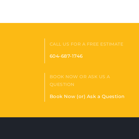
CALL US FOR A FREE ESTIMATE
604-687-1746
BOOK NOW OR ASK US A
QUESTION
Book Now (or) Ask a Question