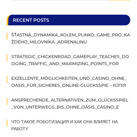
RECENT POSTS
ŠŤASTNÁ_DYNAMIKA_KOLEM_PLINKO_GAME_PRO_KA
ŽDÉHO_MILOVNÍKA_ADRENALINU
STRATEGIC_CHICKENROAD_GAMEPLAY_TEACHES_DO
DGING_TRAFFIC_AND_MAXIMIZING_POINTS_FOR
EXZELLENTE_MÖGLICHKEITEN_UND_CASINO_OHNE_
OASIS_FÜR_SICHERES_ONLINE-GLÜCKSSPIE – КОПІЯ
ANSPRECHENDE_ALTERNATIVEN_ZUM_GLÜCKSSPIEL
_VON_UNTERWEGS_BIS_OHNE_OASIS_CASINO_E
ЧТО ТАКОЕ РОБОТИЗАЦИЯ И КАК ОНА ВЛИЯЕТ НА
РАБОТУ