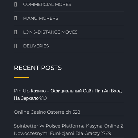
COMMERCIAL MOVES
PIANO MOVERS
LONG-DISTANCE MOVES
DELIVERIES
RECENT POSTS
Pin Up Казино – Официальный Сайт Пин Ап Вход
На Зеркало.910
Online Casino Österreich 528
Spinbetter W Polsce Platforma Kasyna Online Z
Nowoczesnymi Funkcjami Dla Graczy.2789