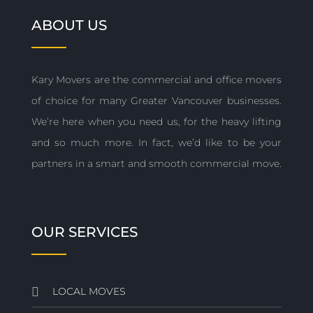
ABOUT US
Kary Movers are the commercial and office movers
of choice for many Greater Vancouver businesses.
We’re here when you need us, for the heavy lifting
and so much more. In fact, we’d like to be your
partners in a smart and smooth commercial move.
OUR SERVICES
LOCAL MOVES