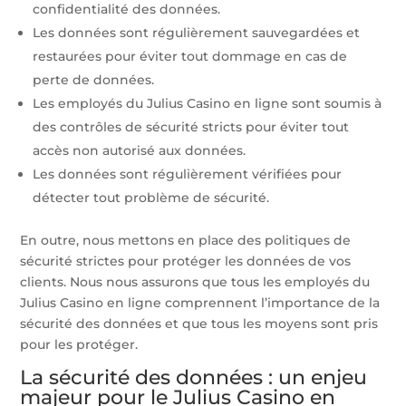
confidentialité des données.
Les données sont régulièrement sauvegardées et
restaurées pour éviter tout dommage en cas de
perte de données.
Les employés du Julius Casino en ligne sont soumis à
des contrôles de sécurité stricts pour éviter tout
accès non autorisé aux données.
Les données sont régulièrement vérifiées pour
détecter tout problème de sécurité.
En outre, nous mettons en place des politiques de
sécurité strictes pour protéger les données de vos
clients. Nous nous assurons que tous les employés du
Julius Casino en ligne comprennent l’importance de la
sécurité des données et que tous les moyens sont pris
pour les protéger.
La sécurité des données : un enjeu
majeur pour le Julius Casino en