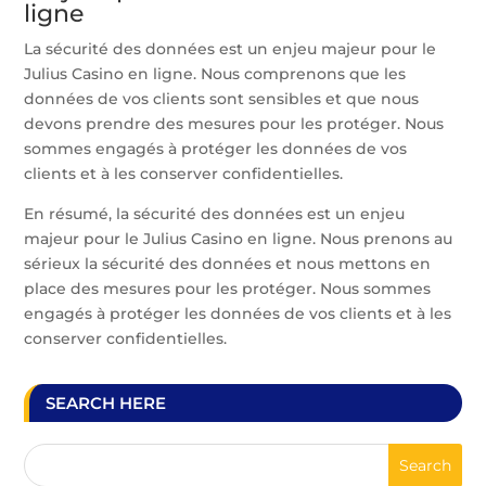
ligne
La sécurité des données est un enjeu majeur pour le
Julius Casino en ligne. Nous comprenons que les
données de vos clients sont sensibles et que nous
devons prendre des mesures pour les protéger. Nous
sommes engagés à protéger les données de vos
clients et à les conserver confidentielles.
En résumé, la sécurité des données est un enjeu
majeur pour le Julius Casino en ligne. Nous prenons au
sérieux la sécurité des données et nous mettons en
place des mesures pour les protéger. Nous sommes
engagés à protéger les données de vos clients et à les
conserver confidentielles.
SEARCH HERE