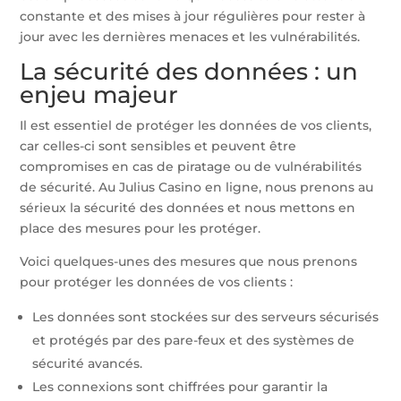
constante et des mises à jour régulières pour rester à
jour avec les dernières menaces et les vulnérabilités.
La sécurité des données : un
enjeu majeur
Il est essentiel de protéger les données de vos clients,
car celles-ci sont sensibles et peuvent être
compromises en cas de piratage ou de vulnérabilités
de sécurité. Au Julius Casino en ligne, nous prenons au
sérieux la sécurité des données et nous mettons en
place des mesures pour les protéger.
Voici quelques-unes des mesures que nous prenons
pour protéger les données de vos clients :
Les données sont stockées sur des serveurs sécurisés
et protégés par des pare-feux et des systèmes de
sécurité avancés.
Les connexions sont chiffrées pour garantir la