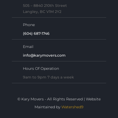
505 – 8840 210th Street
Langley, BC V1M 2Y2
Phone
(604) 687-1746
Email
info@karymovers.com
Hours Of Operation
9am to 9pm 7 days a week
© Kary Movers - All Rights Reserved | Website
Maintained by
Watershed9