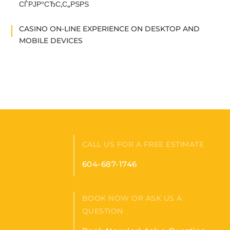
СЃРЈР°СЂС‚С„РЅРЅ
CASINO ON-LINE EXPERIENCE ON DESKTOP AND
MOBILE DEVICES
CALL US FOR A FREE ESTIMATE
604-687-1746
BOOK NOW OR ASK US A
QUESTION