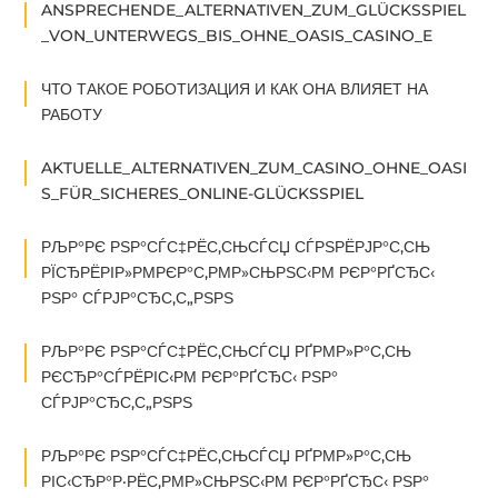
ANSPRECHENDE_ALTERNATIVEN_ZUM_GLÜCKSSPIEL
_VON_UNTERWEGS_BIS_OHNE_OASIS_CASINO_E
ЧТО ТАКОЕ РОБОТИЗАЦИЯ И КАК ОНА ВЛИЯЕТ НА
РАБОТУ
AKTUELLE_ALTERNATIVEN_ZUM_CASINO_OHNE_OASI
S_FÜR_SICHERES_ONLINE-GLÜCKSSPIEL
РЉР°РЄ РЅР°СЃС‡РЁС‚СЊСЃСЏ СЃРЅРЁРЈР°С‚СЊ
РЇСЂРЁРІР»РΜРЄР°С‚РΜР»СЊРЅС‹РΜ РЄР°РҐСЂС‹
РЅР° СЃРЈР°СЂС‚С„РЅРЅ
РЉР°РЄ РЅР°СЃС‡РЁС‚СЊСЃСЏ РҐРΜР»Р°С‚СЊ
РЄСЂР°СЃРЁРІС‹РΜ РЄР°РҐСЂС‹ РЅР°
СЃРЈР°СЂС‚С„РЅРЅ
РЉР°РЄ РЅР°СЃС‡РЁС‚СЊСЃСЏ РҐРΜР»Р°С‚СЊ
РІС‹СЂР°Р·РЁС‚РΜР»СЊРЅС‹РΜ РЄР°РҐСЂС‹ РЅР°