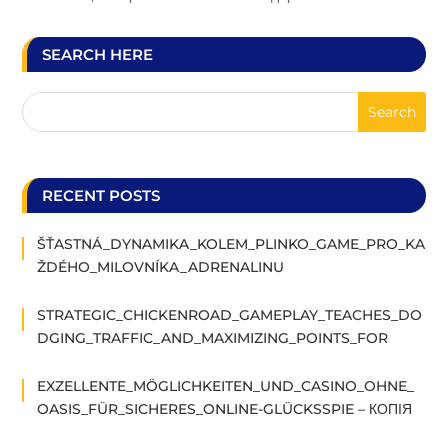
SEARCH HERE
RECENT POSTS
ŠŤASTNÁ_DYNAMIKA_KOLEM_PLINKO_GAME_PRO_KA
ŽDÉHO_MILOVNÍKA_ADRENALINU
STRATEGIC_CHICKENROAD_GAMEPLAY_TEACHES_DO
DGING_TRAFFIC_AND_MAXIMIZING_POINTS_FOR
EXZELLENTE_MÖGLICHKEITEN_UND_CASINO_OHNE_
OASIS_FÜR_SICHERES_ONLINE-GLÜCKSSPIE – КОПІЯ