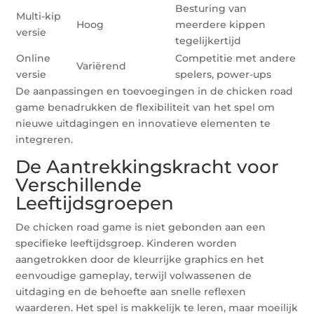
Besturing van
Multi-kip
Hoog
meerdere kippen
versie
tegelijkertijd
Online
Competitie met andere
Variërend
versie
spelers, power-ups
De aanpassingen en toevoegingen in de chicken road
game benadrukken de flexibiliteit van het spel om
nieuwe uitdagingen en innovatieve elementen te
integreren.
De Aantrekkingskracht voor
Verschillende
Leeftijdsgroepen
De chicken road game is niet gebonden aan een
specifieke leeftijdsgroep. Kinderen worden
aangetrokken door de kleurrijke graphics en het
eenvoudige gameplay, terwijl volwassenen de
uitdaging en de behoefte aan snelle reflexen
waarderen. Het spel is makkelijk te leren, maar moeilijk