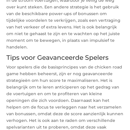
in de stroom voertuigen, waardoor je veilig de weg
over kunt steken. Een andere strategie is het gebruik
van de beschikbare power-ups of bonussen om
tijdelijke voordelen te verkrijgen, zoals een vertraging
van het verkeer of extra levens. Het is ook belangrijk
om niet te gehaast te zijn en te wachten op het juiste
moment om te bewegen, in plaats van impulsief te
handelen.
Tips voor Geavanceerde Spelers
Voor spelers die de basisprincipes van de chicken road
game hebben beheerst, zijn er nog geavanceerde
strategieën om hun score te maximaliseren. Het is
belangrijk om te leren anticiperen op het gedrag van
de voertuigen en om te profiteren van kleine
openingen die zich voordoen. Daarnaast kan het
helpen om de focus te verleggen naar het verzamelen
van bonussen, omdat deze de score aanzienlijk kunnen
verhogen. Het is ook aan te raden om verschillende
spelvarianten uit te proberen, omdat deze vaak