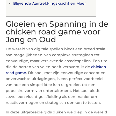
Blijvende Aantrekkingskracht en Meer
Gloeien en Spanning in de
chicken road game voor
Jong en Oud
De wereld van digitale spellen biedt een breed scala
aan mogelijkheden, van complexe strategieën tot
eenvoudige, maar verslavende arcadespellen. Een titel
die de harten van velen heeft veroverd, is de
chicken
road game
. Dit spel, met zijn eenvoudige concept en
onverwachte uitdagingen, is een perfect voorbeeld
van hoe een simpel idee kan uitgroeien tot een
populaire vorm van entertainment. Het spel biedt
zowel een vluchtige afleiding als een manier om
reactievermogen en strategisch denken te testen.
In deze uitgebreide gids duiken we diep in de wereld