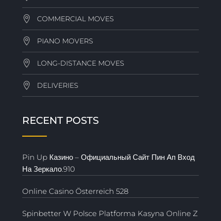
COMMERCIAL MOVES
PIANO MOVERS
LONG-DISTANCE MOVES
DELIVERIES
RECENT POSTS
Pin Up Казино – Официальный Сайт Пин Ап Вход
На Зеркало.910
Online Casino Österreich 528
Spinbetter W Polsce Platforma Kasyna Online Z