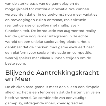
van de sterke basis van de gameplay en de
mogelijkheid tot continue innovatie. We kunnen
verwachten dat er in de toekomst nog meer variaties
en toevoegingen zullen ontstaan, zoals virtuele
realiteit-versies of spellen met multiplayer-
functionaliteit. De introductie van augmented reality
kan de game nog verder integreren in de echte
wereld en een unieke spelervaring bieden. Het is
denkbaar dat de chicken road game evolueert naar
een platform voor sociale interactie en competitie,
waarbij spelers met elkaar kunnen strijden om de
beste score.
Blijvende Aantrekkingskracht
en Meer
De chicken road game is meer dan alleen een simpele
afleiding; het is een fenomeen dat de harten van velen
heeft veroverd. De combinatie van eenvoudige
gameplay, uitdagende moeilijkheidsgraad en