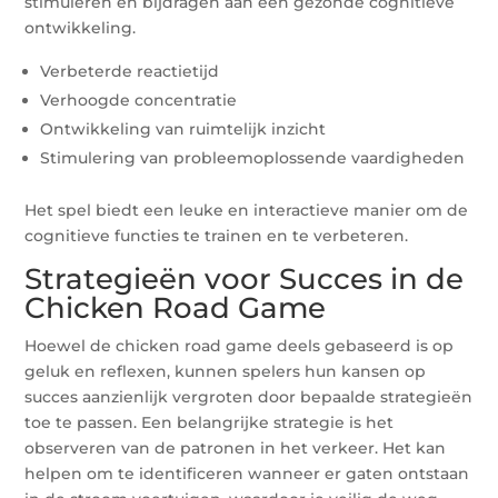
stimuleren en bijdragen aan een gezonde cognitieve
ontwikkeling.
Verbeterde reactietijd
Verhoogde concentratie
Ontwikkeling van ruimtelijk inzicht
Stimulering van probleemoplossende vaardigheden
Het spel biedt een leuke en interactieve manier om de
cognitieve functies te trainen en te verbeteren.
Strategieën voor Succes in de
Chicken Road Game
Hoewel de chicken road game deels gebaseerd is op
geluk en reflexen, kunnen spelers hun kansen op
succes aanzienlijk vergroten door bepaalde strategieën
toe te passen. Een belangrijke strategie is het
observeren van de patronen in het verkeer. Het kan
helpen om te identificeren wanneer er gaten ontstaan