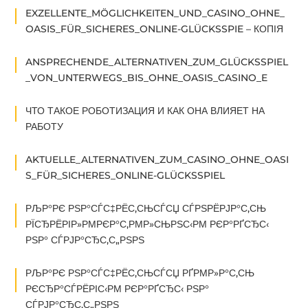
EXZELLENTE_MÖGLICHKEITEN_UND_CASINO_OHNE_
OASIS_FÜR_SICHERES_ONLINE-GLÜCKSSPIE – КОПІЯ
ANSPRECHENDE_ALTERNATIVEN_ZUM_GLÜCKSSPIEL
_VON_UNTERWEGS_BIS_OHNE_OASIS_CASINO_E
ЧТО ТАКОЕ РОБОТИЗАЦИЯ И КАК ОНА ВЛИЯЕТ НА
РАБОТУ
AKTUELLE_ALTERNATIVEN_ZUM_CASINO_OHNE_OASI
S_FÜR_SICHERES_ONLINE-GLÜCKSSPIEL
РЉР°РЄ РЅР°СЃС‡РЁС‚СЊСЃСЏ СЃРЅРЁРЈР°С‚СЊ
РЇСЂРЁРІР»РΜРЄР°С‚РΜР»СЊРЅС‹РΜ РЄР°РҐСЂС‹
РЅР° СЃРЈР°СЂС‚С„РЅРЅ
РЉР°РЄ РЅР°СЃС‡РЁС‚СЊСЃСЏ РҐРΜР»Р°С‚СЊ
РЄСЂР°СЃРЁРІС‹РΜ РЄР°РҐСЂС‹ РЅР°
СЃРЈР°СЂС‚С„РЅРЅ