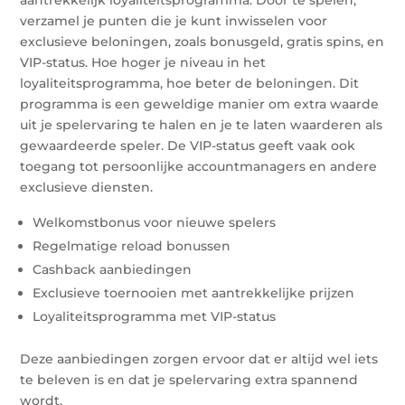
aantrekkelijk loyaliteitsprogramma. Door te spelen,
verzamel je punten die je kunt inwisselen voor
exclusieve beloningen, zoals bonusgeld, gratis spins, en
VIP-status. Hoe hoger je niveau in het
loyaliteitsprogramma, hoe beter de beloningen. Dit
programma is een geweldige manier om extra waarde
uit je spelervaring te halen en je te laten waarderen als
gewaardeerde speler. De VIP-status geeft vaak ook
toegang tot persoonlijke accountmanagers en andere
exclusieve diensten.
Welkomstbonus voor nieuwe spelers
Regelmatige reload bonussen
Cashback aanbiedingen
Exclusieve toernooien met aantrekkelijke prijzen
Loyaliteitsprogramma met VIP-status
Deze aanbiedingen zorgen ervoor dat er altijd wel iets
te beleven is en dat je spelervaring extra spannend
wordt.