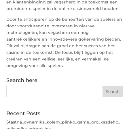
en klantenbinding zal vegashero in de toekomst een
prominente speler in de online casinowereld houden.
Door te anticiperen op de behoeften van de spelers en
door voortdurend te investeren in nieuwe
technologieën, kan vegashero een nog
aantrekkelijkere en innovatievere gokervaring bieden.
Dit zal bijdragen aan de groei en het succes van het
casino in de toekomst. De focus blijft liggen op het
creëren van een veilige, eerlijke, en vermakelijke
omgeving voor alle spelers.
Search here
Recent Posts
Šťastná_dynamika_kolem_plinko_game_pro_každého_
milovníka_adrenalinu