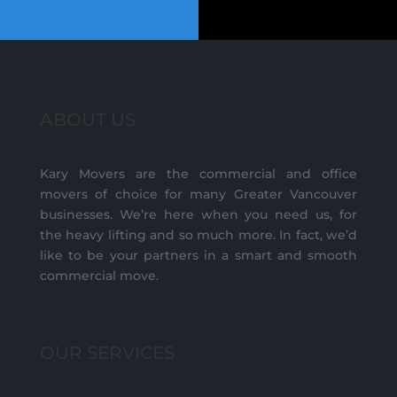
ABOUT US
Kary Movers are the commercial and office
movers of choice for many Greater Vancouver
businesses. We’re here when you need us, for
the heavy lifting and so much more. In fact, we’d
like to be your partners in a smart and smooth
commercial move.
OUR SERVICES