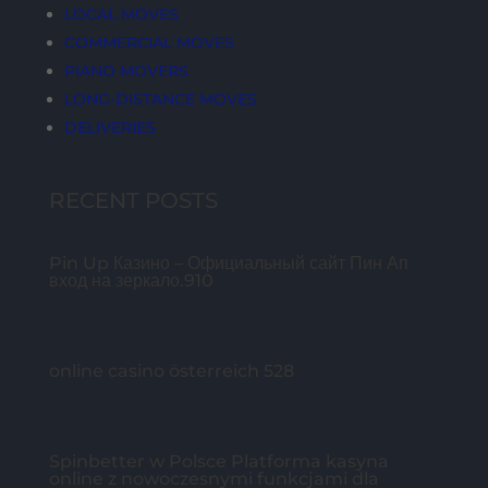
LOCAL MOVES
COMMERCIAL MOVES
PIANO MOVERS
LONG-DISTANCE MOVES
DELIVERIES
RECENT POSTS
Pin Up Казино – Официальный сайт Пин Ап
вход на зеркало.910
online casino österreich 528
Spinbetter w Polsce Platforma kasyna
online z nowoczesnymi funkcjami dla