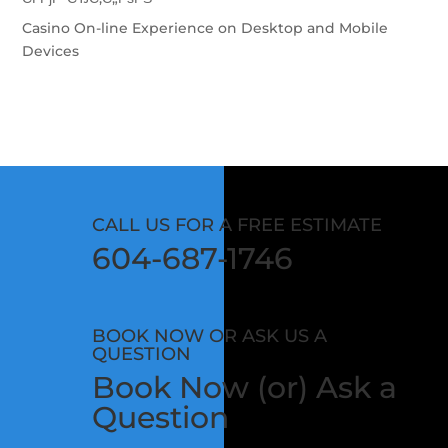
Casino On-line Experience on Desktop and Mobile
Devices
CALL US FOR A FREE ESTIMATE
604-687-1746
BOOK NOW OR ASK US A
QUESTION
Book Now (or) Ask a
Question