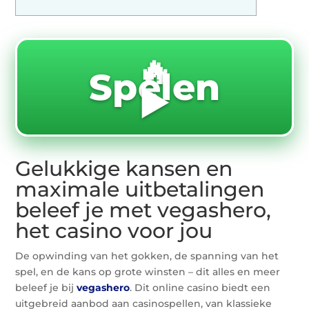
🔥
Spelen
▶️
Gelukkige kansen en
maximale uitbetalingen
beleef je met vegashero,
het casino voor jou
De opwinding van het gokken, de spanning van het
spel, en de kans op grote winsten – dit alles en meer
beleef je bij
vegashero
. Dit online casino biedt een
uitgebreid aanbod aan casinospellen, van klassieke