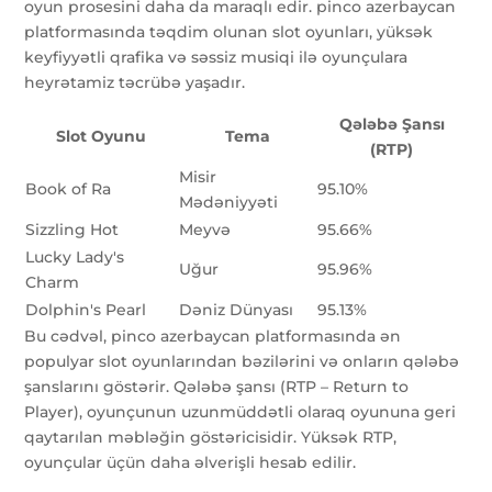
oyun prosesini daha da maraqlı edir. pinco azerbaycan
platformasında təqdim olunan slot oyunları, yüksək
keyfiyyətli qrafika və səssiz musiqi ilə oyunçulara
heyrətamiz təcrübə yaşadır.
Qələbə Şansı
Slot Oyunu
Tema
(RTP)
Misir
Book of Ra
95.10%
Mədəniyyəti
Sizzling Hot
Meyvə
95.66%
Lucky Lady's
Uğur
95.96%
Charm
Dolphin's Pearl
Dəniz Dünyası
95.13%
Bu cədvəl, pinco azerbaycan platformasında ən
populyar slot oyunlarından bəzilərini və onların qələbə
şanslarını göstərir. Qələbə şansı (RTP – Return to
Player), oyunçunun uzunmüddətli olaraq oyununa geri
qaytarılan məbləğin göstəricisidir. Yüksək RTP,
oyunçular üçün daha əlverişli hesab edilir.