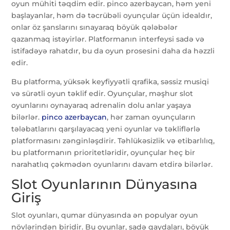
oyun mühiti təqdim edir. pinco azerbaycan, həm yeni
başlayanlar, həm də təcrübəli oyunçular üçün idealdır,
onlar öz şanslarını sınayaraq böyük qələbələr
qazanmaq istəyirlər. Platformanın interfeysi sadə və
istifadəyə rahatdır, bu da oyun prosesini daha da həzzli
edir.
Bu platforma, yüksək keyfiyyətli qrafika, səssiz musiqi
və sürətli oyun təklif edir. Oyunçular, məşhur slot
oyunlarını oynayaraq adrenalin dolu anlar yaşaya
bilərlər.
pinco azerbaycan
, hər zaman oyunçuların
tələbatlarını qarşılayacaq yeni oyunlar və təkliflərlə
platformasını zənginləşdirir. Təhlükəsizlik və etibarlılıq,
bu platformanın prioritetləridir, oyunçular heç bir
narahatlıq çəkmədən oyunlarını davam etdirə bilərlər.
Slot Oyunlarının Dünyasına
Giriş
Slot oyunları, qumar dünyasında ən populyar oyun
növlərindən biridir. Bu oyunlar, sadə qaydaları, böyük