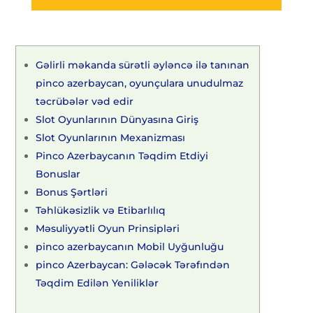
Gəlirli məkanda sürətli əyləncə ilə tanınan
pinco azerbaycan, oyunçulara unudulmaz
təcrübələr vəd edir
Slot Oyunlarının Dünyasına Giriş
Slot Oyunlarının Mexanizması
Pinco Azerbaycanın Təqdim Etdiyi
Bonuslar
Bonus Şərtləri
Təhlükəsizlik və Etibarlılıq
Məsuliyyətli Oyun Prinsipləri
pinco azerbaycanın Mobil Uyğunluğu
pinco Azerbaycan: Gələcək Tərəfındən
Təqdim Edilən Yeniliklər