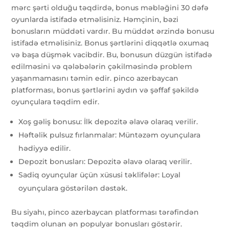
mərc şərti olduğu təqdirdə, bonus məbləğini 30 dəfə
oyunlarda istifadə etməlisiniz. Həmçinin, bəzi
bonusların müddəti vardır. Bu müddət ərzində bonusu
istifadə etməlisiniz. Bonus şərtlərini diqqətlə oxumaq
və başa düşmək vacibdir. Bu, bonusun düzgün istifadə
edilməsini və qələbələrin çəkilməsində problem
yaşanmamasını təmin edir. pinco azerbaycan
platforması, bonus şərtlərini aydın və şəffaf şəkildə
oyunçulara təqdim edir.
Xoş gəliş bonusu: İlk depozitə əlavə olaraq verilir.
Həftəlik pulsuz fırlanmalar: Müntəzəm oyunçulara
hədiyyə edilir.
Depozit bonusları: Depozitə əlavə olaraq verilir.
Sadiq oyunçular üçün xüsusi təklifələr: Loyal
oyunçulara göstərilən dəstək.
Bu siyahı, pinco azerbaycan platforması tərəfindən
təqdim olunan ən populyar bonusları göstərir.