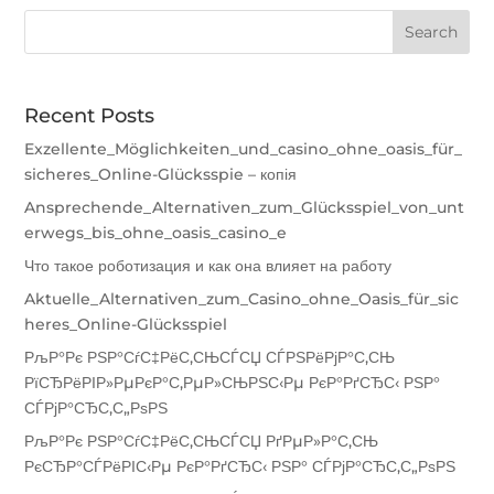
Recent Posts
Exzellente_Möglichkeiten_und_casino_ohne_oasis_für_
sicheres_Online-Glücksspie – копія
Ansprechende_Alternativen_zum_Glücksspiel_von_unt
erwegs_bis_ohne_oasis_casino_e
Что такое роботизация и как она влияет на работу
Aktuelle_Alternativen_zum_Casino_ohne_Oasis_für_sic
heres_Online-Glücksspiel
РљР°Рє РЅР°СѓС‡РёС‚СЊСЃСЏ СЃРЅРёРјР°С‚СЊ
РїСЂРёРІР»РµРєР°С‚РµР»СЊРЅС‹Рµ РєР°РґСЂС‹ РЅР°
СЃРјР°СЂС‚С„РѕРЅ
РљР°Рє РЅР°СѓС‡РёС‚СЊСЃСЏ РґРµР»Р°С‚СЊ
РєСЂР°СЃРёРІС‹Рµ РєР°РґСЂС‹ РЅР° СЃРјР°СЂС‚С„РѕРЅ