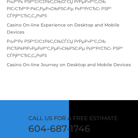
РљР°Рє РЅР°СѓС‡РёС‚СЊСЃСЏ РґРµР»Р°С‚СЊ
РІС‹СЂР°Р·РёС‚РµР»СЊРЅС‹Рµ РєР°РґСЂС‹ РЅР°
СЃРјР°СЂС‚С„РѕРЅ
Casino On-line Experience on Desktop and Mobile
Devices
РљР°Рє РЅР°СѓС‡РёС‚СЊСЃСЏ РґРµР»Р°С‚СЊ
РїСЂРёРІР»РµРєР°С‚РµР»СЊРЅС‹Рµ РєР°РґСЂС‹ РЅР°
СЃРјР°СЂС‚С„РѕРЅ
Casino On-line Journey on Desktop and Mobile Devices
CALL US FOR A FREE ESTIMATE
604-687-1746