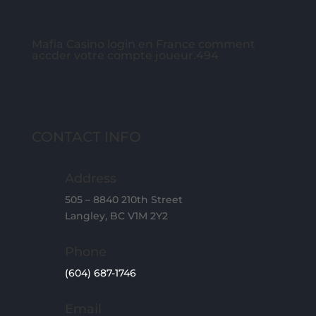
Mafia Casino login en France comment
accder votre compte joueur.494
CONTACT INFO
Address
505 – 8840 210th Street
Langley, BC V1M 2Y2
Phone
(604) 687-1746
Email