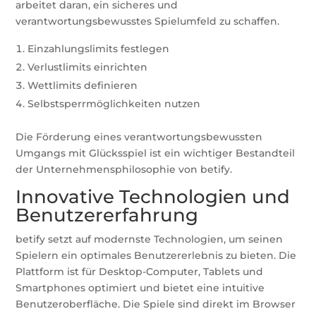
arbeitet daran, ein sicheres und
verantwortungsbewusstes Spielumfeld zu schaffen.
Einzahlungslimits festlegen
Verlustlimits einrichten
Wettlimits definieren
Selbstsperrmöglichkeiten nutzen
Die Förderung eines verantwortungsbewussten
Umgangs mit Glücksspiel ist ein wichtiger Bestandteil
der Unternehmensphilosophie von betify.
Innovative Technologien und
Benutzererfahrung
betify setzt auf modernste Technologien, um seinen
Spielern ein optimales Benutzererlebnis zu bieten. Die
Plattform ist für Desktop-Computer, Tablets und
Smartphones optimiert und bietet eine intuitive
Benutzeroberfläche. Die Spiele sind direkt im Browser