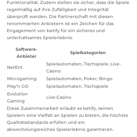
Funktionalität. Zudem stellen sie sicher, dass die Spiele
regelmäßig auf ihre Zufälligkeit und Integrität
überprüft werden. Die Partnerschaft mit diesen
renommierten Anbietern ist ein Zeichen für das
Engagement von betify für ein sicheres und
unterhaltsames Spielerlebnis.
Software-
Spielkategorien
Anbieter
Spielautomaten, Tischspiele, Live-
NetEnt
Casino
Microgaming
Spielautomaten, Poker, Bingo
Play’n GO
Spielautomaten, Tischspiele
Evolution
Live-Casino
Gaming
Diese Zusammenarbeit erlaubt es betify, seinen
Spielern eine Vielfalt an Spielen zu bieten, die höchste
Qualitätsstandards erfüllen und ein
abwechslungsreiches Spielerlebnis garantieren.