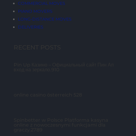
COMMERCIAL MOVES
PIANO MOVERS
LONG-DISTANCE MOVES
DELIVERIES
RECENT POSTS
Pin Up Казино – Официальный сайт Пин Ап
вход на зеркало.910
online casino österreich 528
Spinbetter w Polsce Platforma kasyna
online z nowoczesnymi funkcjami dla
graczy.2789