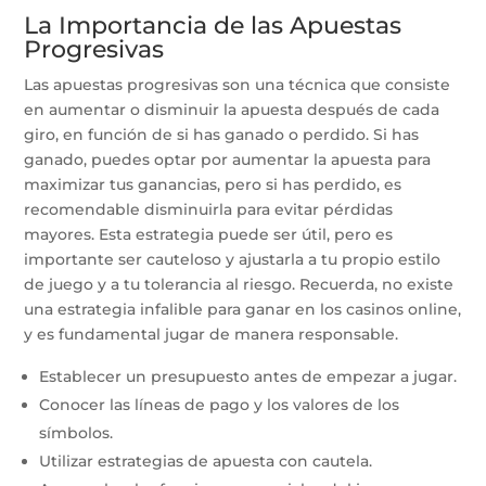
La Importancia de las Apuestas
Progresivas
Las apuestas progresivas son una técnica que consiste
en aumentar o disminuir la apuesta después de cada
giro, en función de si has ganado o perdido. Si has
ganado, puedes optar por aumentar la apuesta para
maximizar tus ganancias, pero si has perdido, es
recomendable disminuirla para evitar pérdidas
mayores. Esta estrategia puede ser útil, pero es
importante ser cauteloso y ajustarla a tu propio estilo
de juego y a tu tolerancia al riesgo. Recuerda, no existe
una estrategia infalible para ganar en los casinos online,
y es fundamental jugar de manera responsable.
Establecer un presupuesto antes de empezar a jugar.
Conocer las líneas de pago y los valores de los
símbolos.
Utilizar estrategias de apuesta con cautela.