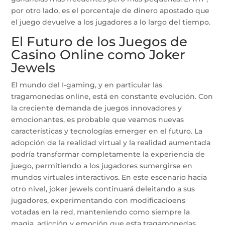
por otro lado, es el porcentaje de dinero apostado que
el juego devuelve a los jugadores a lo largo del tiempo.
El Futuro de los Juegos de
Casino Online como Joker
Jewels
El mundo del I-gaming, y en particular las
tragamonedas online, está en constante evolución. Con
la creciente demanda de juegos innovadores y
emocionantes, es probable que veamos nuevas
características y tecnologías emerger en el futuro. La
adopción de la realidad virtual y la realidad aumentada
podría transformar completamente la experiencia de
juego, permitiendo a los jugadores sumergirse en
mundos virtuales interactivos. En este escenario hacia
otro nivel, joker jewels continuará deleitando a sus
jugadores, experimentando con modificacioens
votadas en la red, manteniendo como siempre la
magia, adicción y emoción que esta tragamonedas