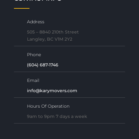
Address
505 – 8840 210th Street
Langley, BC V1M 2Y2
Phone
(604) 687-1746
Email
info@karymovers.com
Hours Of Operation
9am to 9pm 7 days a week