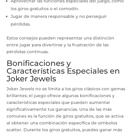
Aprovechar las funciones especiales del juego, como
los giros gratuitos o el comodín.
Jugar de manera responsable y no perseguir
pérdidas.
Estos consejos pueden representar una distinción
entre jugar para divertirse y la frustración de las
pérdidas continuas.
Bonificaciones y
Características Especiales en
Joker Jewels
Joker Jewels no se limita a los giros clásicos con gemas
brillantes; el juego ofrece algunas bonificaciones y
características especiales que pueden aumentar
significativamente tus ganancias. Una de las más
comunes es la función de giros gratuitos, que se activa
al obtener una combinación específica de símbolos
scatter. Durante los giros gratuitos, puedes ganar más