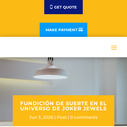
GET QUOTE
MAKE PAYMENT
FUNDICIÓN DE SUERTE EN EL
UNIVERSO DE JOKER JEWELS
Jun 3, 2026
Post
0 comments