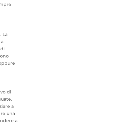
sempre
. La
 a
 di
sono
 oppure
vo di
guate.
ziare a
ere una
pondere a