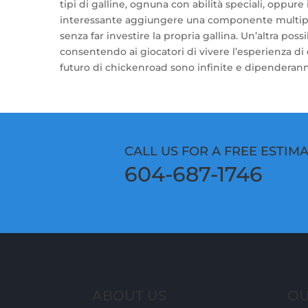
tipi di galline, ognuna con abilità speciali, oppur
interessante aggiungere una componente multiplayer
senza far investire la propria gallina. Un’altra poss
consentendo ai giocatori di vivere l’esperienza d
futuro di chickenroad sono infinite e dipenderanno 
CALL US FOR A FREE ESTIM
604-687-1746
ABOUT US
OU