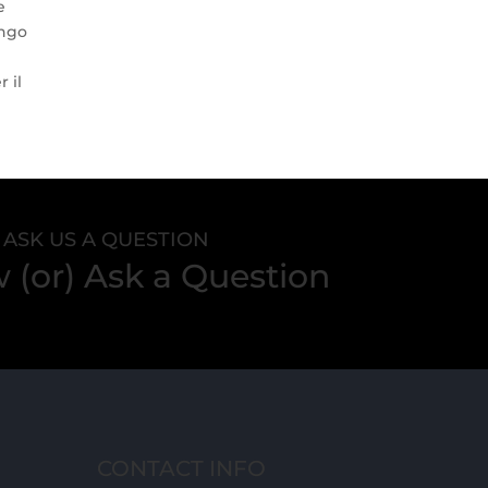
e
ungo
 il
ASK US A QUESTION
(or) Ask a Question
CONTACT INFO