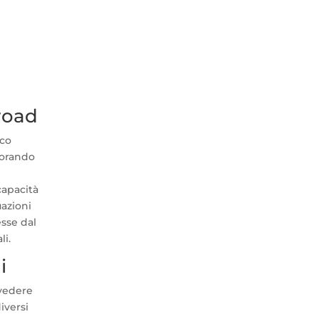
nroad
oco
norando
capacità
uazioni
esse dal
li.
i
 vedere
iversi