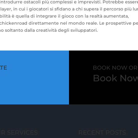
e introdurre ostacoli più complessi e imprevisti. Potrebbe esser
, in cui i giocatori si sfidano a chi supera il percorso più l
ibilità è quella di integrare il gioco con la realtà aumentata,
i chickenroad direttamente nel mondo reale. Le prospettive per
soltanto dalla creatività degli sviluppatori.
ATE
BOOK NOW OR 
Book Now 
R SERVICES
RECENT POSTS