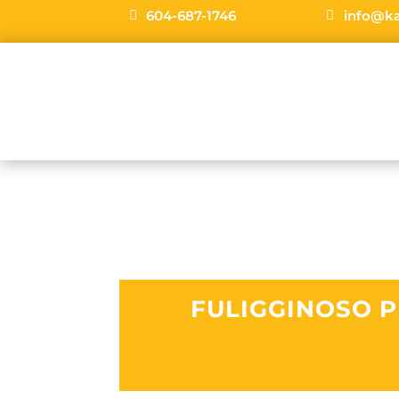
604-687-1746
info@k
FULIGGINOSO P