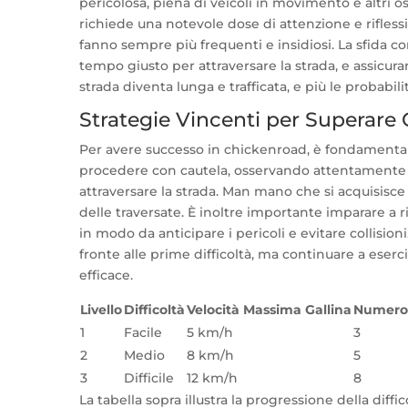
pericolosa, piena di veicoli in movimento e altri os
richiede una notevole dose di attenzione e riflessi 
fanno sempre più frequenti e insidiosi. La sfida co
tempo giusto per attraversare la strada, e assicurar
strada diventa lunga e trafficata, e più le probabi
Strategie Vincenti per Superare
Per avere successo in chickenroad, è fondamentale
procedere con cautela, osservando attentamente 
attraversare la strada. Man mano che si acquisisc
delle traversate. È inoltre importante imparare a r
in modo da anticipare i pericoli e evitare collisio
fronte alle prime difficoltà, ma continuare a eserc
efficace.
Livello
Difficoltà
Velocità Massima Gallina
Numero 
1
Facile
5 km/h
3
2
Medio
8 km/h
5
3
Difficile
12 km/h
8
La tabella sopra illustra la progressione della diff