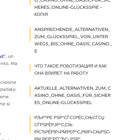
D_CASINO_OHNE_OASIS_FÜR_SIC
HERES_ONLINE-GLÜCKSSPIE –
КОПІЯ
ANSPRECHENDE_ALTERNATIVEN_
ZUM_GLÜCKSSPIEL_VON_UNTER
WEGS_BIS_OHNE_OASIS_CASINO_
E
ad
“, un
ento. Ma
ЧТО ТАКОЕ РОБОТИЗАЦИЯ И КАК
ОНА ВЛИЯЕТ НА РАБОТУ
ecisione
AKTUELLE_ALTERNATIVEN_ZUM_C
tellato
ASINO_OHNE_OASIS_FÜR_SICHER
bene
ES_ONLINE-GLÜCKSSPIEL
he si
РЉР°РЄ РЅР°СЃС‡РЁС‚СЊСЃСЏ
СЃРЅРЁРЈР°С‚СЊ
РЇСЂРЁРІР»РΜРЄР°С‚РΜР»СЊРЅС‹
a
РΜ РЄР°РҐСЂС‹ РЅР°