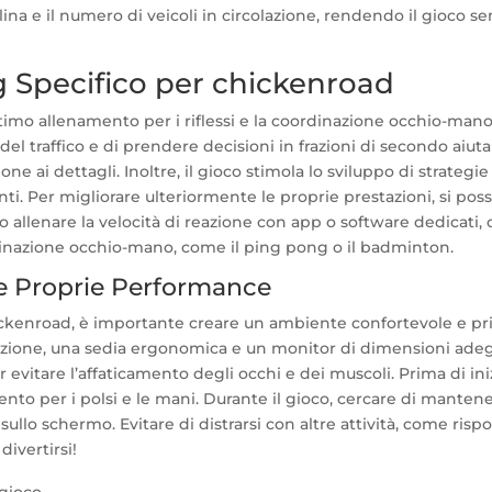
llina e il numero di veicoli in circolazione, rendendo il gioco 
ing Specifico per chickenroad
imo allenamento per i riflessi e la coordinazione occhio-mano
l traffico e di prendere decisioni in frazioni di secondo aiuta
ne ai dettagli. Inoltre, il gioco stimola lo sviluppo di strategie
nti. Per migliorare ulteriormente le proprie prestazioni, si pos
io allenare la velocità di reazione con app o software dedicati,
dinazione occhio-mano, come il ping pong o il badminton.
 le Proprie Performance
ickenroad, è importante creare un ambiente confortevole e pri
inazione, una sedia ergonomica e un monitor di dimensioni ade
er evitare l’affaticamento degli occhi e dei muscoli. Prima di ini
mento per i polsi e le mani. Durante il gioco, cercare di manten
sullo schermo. Evitare di distrarsi con altre attività, come ris
divertirsi!