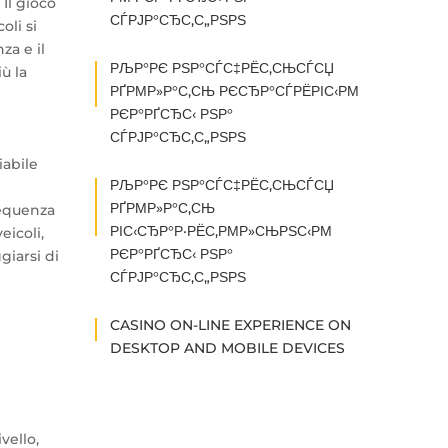
 Il gioco
СЃРЈР°СЂС‚С„РЅРЅ
oli si
za e il
РЉР°РЄ РЅР°СЃС‡РЁС‚СЊСЃСЏ
ù la
РҐРΜР»Р°С‚СЊ РЄСЂР°СЃРЁРІС‹РΜ
РЄР°РҐСЂС‹ РЅР°
СЃРЈР°СЂС‚С„РЅРЅ
iabile
РЉР°РЄ РЅР°СЃС‡РЁС‚СЊСЃСЏ
РҐРΜР»Р°С‚СЊ
requenza
РІС‹СЂР°Р·РЁС‚РΜР»СЊРЅС‹РΜ
eicoli,
РЄР°РҐСЂС‹ РЅР°
giarsi di
СЃРЈР°СЂС‚С„РЅРЅ
CASINO ON-LINE EXPERIENCE ON
DESKTOP AND MOBILE DEVICES
vello,