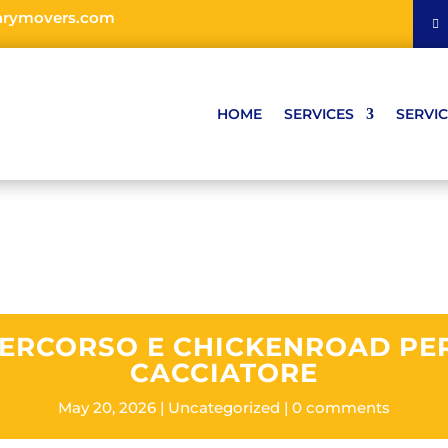
arymovers.com
HOME
SERVICES
SERVIC
ERCORSO E CHICKENROAD PE
CACCIATORE
May 20, 2026
Uncategorized
0 comments