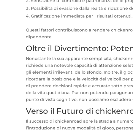
Sensazione di controllo e padronanza delle prop
Possibilità di evasione dalla realtà e riduzione de
Gratificazione immediata per i risultati ottenuti.
Questi fattori contribuiscono a rendere chickenr
dipendente.
Oltre il Divertimento: Poten
Nonostante la sua apparente semplicità, chickenroa
richiede una notevole capacità di attenzione selett
gli elementi irrilevanti dello sfondo. Inoltre, il g
ricordare la posizione e la velocità dei veicoli per
di prendere decisioni rapide e accurate sotto pre
della vita quotidiana. Pur non potendo paragonare 
punto di vista cognitivo, non possiamo escludere 
Verso il Futuro di chickenro
Il successo di chickenroad apre la strada a numer
l’introduzione di nuove modalità di gioco, perso