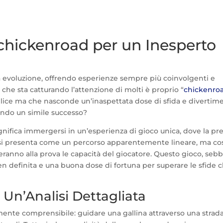
chickenroad per un Inesperto
a evoluzione, offrendo esperienze sempre più coinvolgenti e
 che sta catturando l’attenzione di molti è proprio “
chickenro
plice ma che nasconde un’inaspettata dose di sfida e divertim
tendo un simile successo?
nifica immergersi in un’esperienza di gioco unica, dove la pr
oco si presenta come un percorso apparentemente lineare, ma cos
tteranno alla prova le capacità del giocatore. Questo gioco, seb
n definita e una buona dose di fortuna per superare le sfide c
: Un’Analisi Dettagliata
mente comprensibile: guidare una gallina attraverso una strad