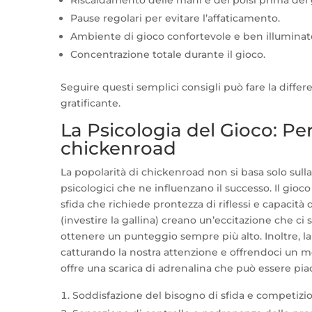
Riscaldamento delle mani e dei polsi prima del 
Pause regolari per evitare l’affaticamento.
Ambiente di gioco confortevole e ben illuminat
Concentrazione totale durante il gioco.
Seguire questi semplici consigli può fare la differ
gratificante.
La Psicologia del Gioco: Pe
chickenroad
La popolarità di chickenroad non si basa solo sull
psicologici che ne influenzano il successo. Il gioco
sfida che richiede prontezza di riflessi e capacità d
(investire la gallina) creano un’eccitazione che ci 
ottenere un punteggio sempre più alto. Inoltre, la 
catturando la nostra attenzione e offrendoci un mo
offre una scarica di adrenalina che può essere piac
Soddisfazione del bisogno di sfida e competizi