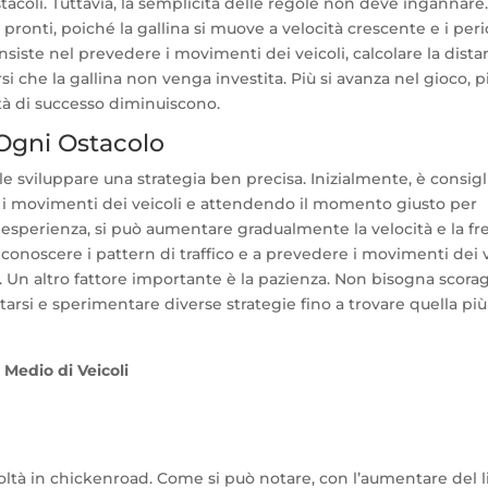
tacoli. Tuttavia, la semplicità delle regole non deve ingannare.
pronti, poiché la gallina si muove a velocità crescente e i peric
nsiste nel prevedere i movimenti dei veicoli, calcolare la distan
si che la gallina non venga investita. Più si avanza nel gioco, pi
lità di successo diminuiscono.
 Ogni Ostacolo
 sviluppare una strategia ben precisa. Inizialmente, è consigl
i movimenti dei veicoli e attendendo il momento giusto per
e esperienza, si può aumentare gradualmente la velocità e la f
iconoscere i pattern di traffico e a prevedere i movimenti dei v
ni. Un altro fattore importante è la pazienza. Non bisogna scorag
itarsi e sperimentare diverse strategie fino a trovare quella più
Medio di Veicoli
icoltà in chickenroad. Come si può notare, con l’aumentare del li