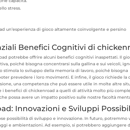
rie capacità.
llo stress.
oad un’esperienza di gioco altamente coinvolgente e persino
ziali Benefici Cognitivi di chicke
d potrebbe offrire alcuni benefici cognitivi inaspettati. Il gi
iva, poiché bisogna concentrarsi sulla gallina e sui veicoli, ig
ioco stimola lo sviluppo della memoria di lavoro, poiché bisogna
 poter prevedere i loro movimenti. E infine, il gioco richiede la 
ssione, una competenza che può essere utile in molte altre sit
i benefici di chickenroad a quelli di attività molto più compl
che possa avere un impatto positivo sulle nostre facoltà menta
ad: Innovazioni e Sviluppi Possibil
ose possibilità di sviluppo e innovazione. In futuro, potremmo
naggi e ambientazioni. Ad esempio, si potrebbero aggiungere d