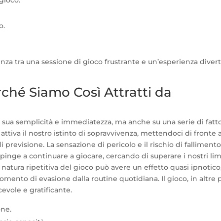
gioco.
o.
enza tra una sessione di gioco frustrante e un’esperienza diver
rché Siamo Così Attratti da
a sua semplicità e immediatezza, ma anche su una serie di fatto
 attiva il nostro istinto di sopravvivenza, mettendoci di fronte 
i previsione. La sensazione di pericolo e il rischio di fallimento
spinge a continuare a giocare, cercando di superare i nostri limi
natura ripetitiva del gioco può avere un effetto quasi ipnotico
mento di evasione dalla routine quotidiana. Il gioco, in altre p
evole e gratificante.
one.