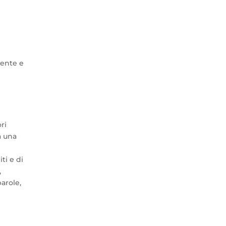
tente e
ri
a una
ti e di
,
arole,