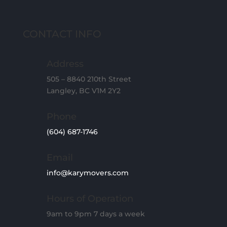
CONTACT INFO
Address
505 – 8840 210th Street
Langley, BC V1M 2Y2
Phone
(604) 687-1746
Email
info@karymovers.com
Hours of Operation
9am to 9pm 7 days a week