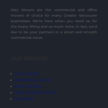
Kary Movers are the commercial and office
movers of choice for many Greater Vancouver
businesses. We’re here when you need us, for
the heavy lifting and so much more. In fact, we’d
like to be your partners in a smart and smooth
commercial move.
OUR SERVICES
LOCAL MOVES
COMMERCIAL MOVES
PIANO MOVERS
LONG-DISTANCE MOVES
DELIVERIES