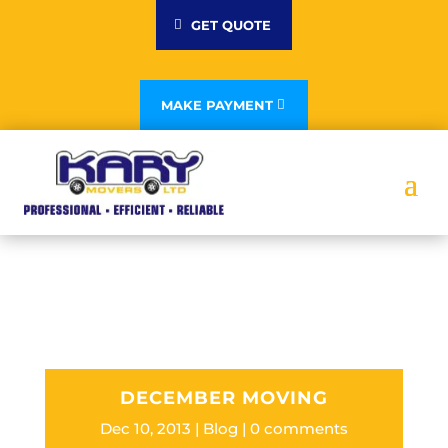
GET QUOTE
MAKE PAYMENT
DECEMBER MOVING
Dec 10, 2013
Blog
0 comments