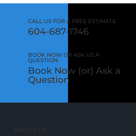
CALL US FOR A FREE ESTIMATE
604-687-1746
BOOK NOW OR ASK US A
QUESTION
Book Now (or) Ask a
Question
ABOUT US