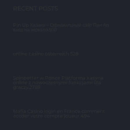
RECENT POSTS
Pin Up Казино – Официальный сайт Пин Ап
вход на зеркало.910
online casino österreich 528
Spinbetter w Polsce Platforma kasyna
online z nowoczesnymi funkcjami dla
graczy.2789
Mafia Casino login en France comment
accder votre compte joueur.494