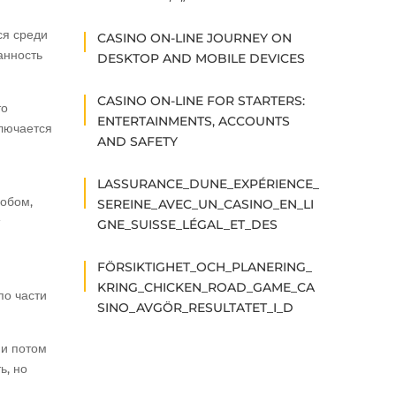
ся среди
CASINO ON-LINE JOURNEY ON
анность
DESKTOP AND MOBILE DEVICES
CASINO ON-LINE FOR STARTERS:
то
ENTERTAINMENTS, ACCOUNTS
ключается
AND SAFETY
LASSURANCE_DUNE_EXPÉRIENCE_
собом,
SEREINE_AVEC_UN_CASINO_EN_LI
GNE_SUISSE_LÉGAL_ET_DES
FÖRSIKTIGHET_OCH_PLANERING_
KRING_CHICKEN_ROAD_GAME_CA
по части
SINO_AVGÖR_RESULTATET_I_D
 и потом
ь, но