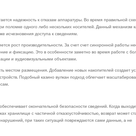
тается надежность к отказам аппаратуры. Во время правильной сх
ри поломке одного либо нескольких носителей. Данный механизм к
же исчезновения доступа к сведениям.
ся рост производительности. За счет счет синхронной работы не
ение и фиксацию. Это в особенности заметно во время работе с б
ации и аудиовизуальными объектами.
ть местом размещения. Добавление новых накопителей создает у
стройств. Подобный казино вулкан подход облегчает масштабиров
сам.
обеспечивает окончательной безопасности сведений. Когда выходи
ках хранилище с частичной отказоустойчивостью, возврат может ст
нарушений, при таких ситуаций повреждаются сами данные, а не