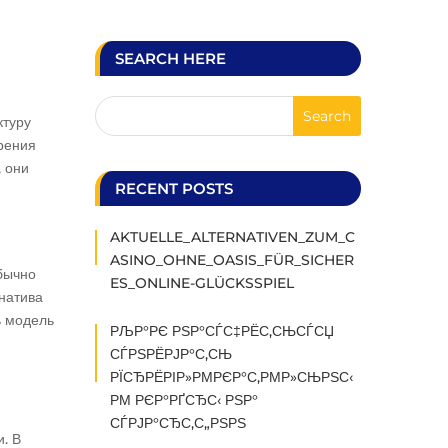
SEARCH HERE
ктуру
рения
 они
RECENT POSTS
AKTUELLE_ALTERNATIVEN_ZUM_C
ASINO_OHNE_OASIS_FÜR_SICHER
бычно
ES_ONLINE-GLÜCKSSPIEL
рнатива
ь модель
РЉР°РЄ РЅР°СЃС‡РЁС‚СЊСЃСЏ
СЃРЅРЁРЈР°С‚СЊ
РЇСЂРЁРІР»РΜРЄР°С‚РΜР»СЊРЅС‹
РΜ РЄР°РҐСЂС‹ РЅР°
СЃРЈР°СЂС‚С„РЅРЅ
. В