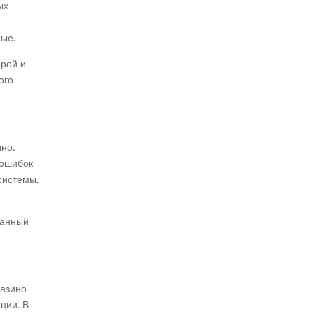
ых
ные.
орой и
ого
но.
 ошибок
системы.
Данный
казино
ции. В