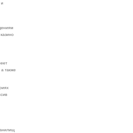
 и
едениям
 казино
меет
 а также
ариях
ссив
ранилищ