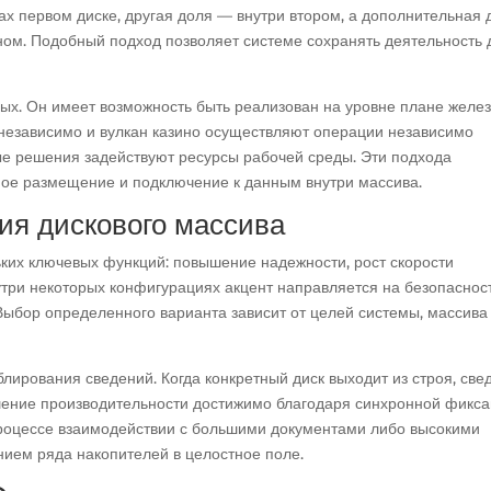
лах первом диске, другая доля — внутри втором, а дополнительная
ом. Подобный подход позволяет системе сохранять деятельность 
х. Он имеет возможность быть реализован на уровне плане желез
независимо и вулкан казино осуществляют операции независимо
ные решения задействуют ресурсы рабочей среды. Эти подхода
ое размещение и подключение к данным внутри массива.
ия дискового массива
ких ключевых функций: повышение надежности, рост скорости
три некоторых конфигурациях акцент направляется на безопаснос
Выбор определенного варианта зависит от целей системы, массива
ирования сведений. Когда конкретный диск выходит из строя, све
шение производительности достижимо благодаря синхронной фикса
процессе взаимодействии с большими документами либо высокими
нием ряда накопителей в целостное поле.