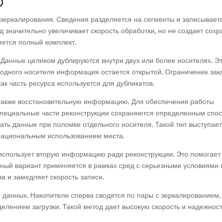
D
зеркалирования. Сведения разделяется на сегменты и записывает
д значительно увеличивает скорость обработки, но не создает сохр
яется полный комплект.
 Данные целиком дублируются внутри двух или более носителях. Э
е одного носителя информация остается открытой. Ограничение за
ак часть ресурса используется для дубликатов.
также восстановительную информацию. Для обеспечения работы
специальные части реконструкции сохраняются определенным спо
ать данные при поломке отдельного носителя. Такой тип выступает
 рациональным использованием места.
 использует вторую информацию ради реконструкции. Это помогает
ный вариант применяется в рамках сред с серьезными условиями 
а и замедляет скорость записи.
 данных. Накопители сперва сводятся по пары с зеркалированием,
елением загрузки. Такой метод дает высокую скорость и надежност