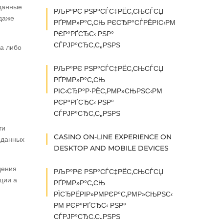
 данные
РЉР°РЄ РЅР°СЃС‡РЁС‚СЊСЃСЏ
даже
РҐРΜР»Р°С‚СЊ РЄСЂР°СЃРЁРІС‹РΜ
РЄР°РҐСЂС‹ РЅР°
СЃРЈР°СЂС‚С„РЅРЅ
а либо
РЉР°РЄ РЅР°СЃС‡РЁС‚СЊСЃСЏ
РҐРΜР»Р°С‚СЊ
РІС‹СЂР°Р·РЁС‚РΜР»СЊРЅС‹РΜ
РЄР°РҐСЂС‹ РЅР°
СЃРЈР°СЂС‚С„РЅРЅ
ти
CASINO ON-LINE EXPERIENCE ON
 данных
DESKTOP AND MOBILE DEVICES
дения
РЉР°РЄ РЅР°СЃС‡РЁС‚СЊСЃСЏ
ции а
РҐРΜР»Р°С‚СЊ
РЇСЂРЁРІР»РΜРЄР°С‚РΜР»СЊРЅС‹
РΜ РЄР°РҐСЂС‹ РЅР°
СЃРЈР°СЂС‚С„РЅРЅ