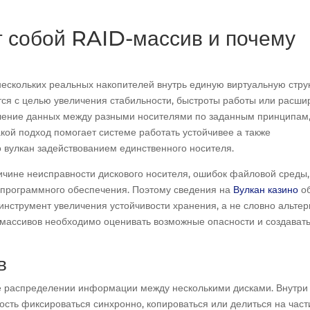
т собой RAID-массив и почему
нескольких реальных накопителей внутрь единую виртуальную стру
ся с целью увеличения стабильности, быстроты работы или расши
еление данных между разными носителями по заданным принципам,
кой подход помогает системе работать устойчивее а также
 вулкан задействованием единственного носителя.
чине неисправности дискового носителя, ошибок файловой среды,
 программного обеспечения. Поэтому сведения на
Вулкан казино
о
инструмент увеличения устойчивости хранения, а не словно альте
 массивов необходимо оценивать возможные опасности и создават
в
е распределении информации между несколькими дисками. Внутри
ть фиксироваться синхронно, копироваться или делиться на части