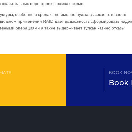
 значительных перестроек в рамках схеме.
туры, особенно в средах, где именно нужна высокая готовность
авильном применении RAID дает возможность сформировать наде
евными операциями а также выдерживает вулкан казино отказы
IMATE
BOOK NOW
Book 