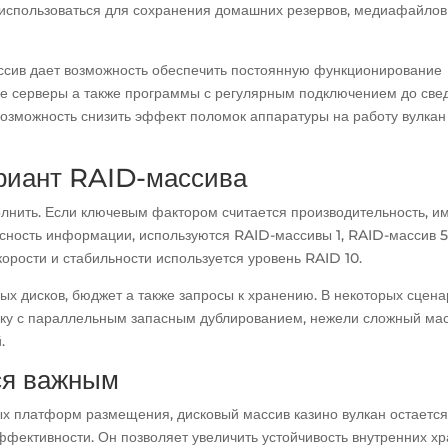
использоваться для сохранения домашних резервов, медиафайлов
ссив дает возможность обеспечить постоянную функционирование
ые серверы а также программы с регулярным подключением до св
возможность снизить эффект поломок аппаратуры на работу вулкан
риант RAID-массива
олнить. Если ключевым фактором считается производительность, и
сность информации, используются RAID-массивы 1, RAID-массив 5
орости и стабильности используется уровень RAID 10.
ых дисков, бюджет а также запросы к хранению. В некоторых сцен
йку с параллельным запасным дублированием, нежели сложный ма
.
ся важным
х платформ размещения, дисковый массив казино вулкан остается
эффективности. Он позволяет увеличить устойчивость внутренних х