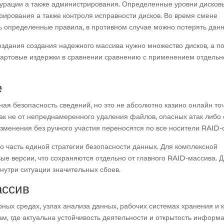
гурации а также администрирования. Определенные уровни дисков
рирования а также контроля исправности дисков. Во время смене
ть определенные правила, в противном случае можно потерять дан
оздания создания надежного массива нужно множество дисков, а п
тартовые издержки в сравнении сравнению с применением отдельн
е
ая безопасность сведений, но это не абсолютно казино онлайн точ
как не от непреднамеренного удаления файлов, опасных атак либо
зменения без ручного участия переносятся по все носители RAID-
 часть единой стратегии безопасности данных. Для комплексной
ые версии, что сохраняются отдельно от главного RAID-массива. 
нутри ситуации значительных сбоев.
ассив
рных средах, узлах анализа данных, рабочих системах хранения и 
ам, где актуальна устойчивость деятельности и открытость информа