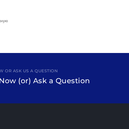
жную
 OR ASK US A QUESTION
Now (or) Ask a Question