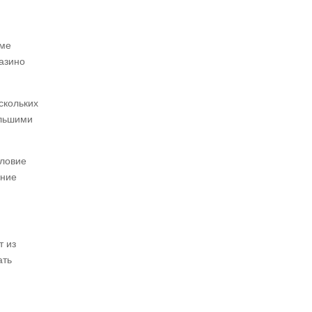
еме
азино
скольких
ольшими
словие
ание
т из
ать