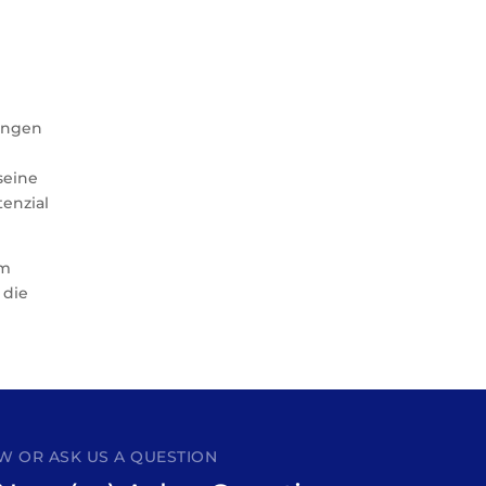
lungen
seine
tenzial
um
 die
 OR ASK US A QUESTION