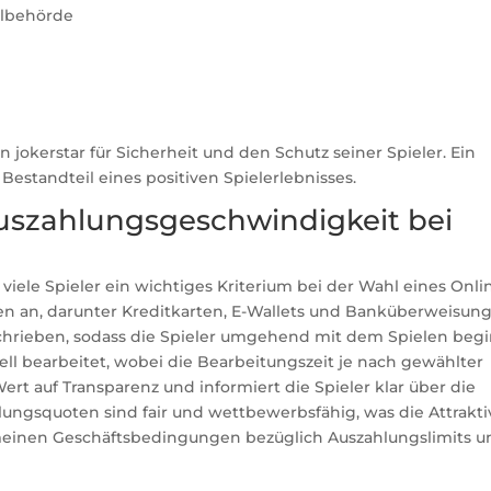
elbehörde
okerstar für Sicherheit und den Schutz seiner Spieler. Ein
Bestandteil eines positiven Spielerlebnisses.
szahlungsgeschwindigkeit bei
iele Spieler ein wichtiges Kriterium bei der Wahl eines Onli
onen an, darunter Kreditkarten, E-Wallets und Banküberweisun
chrieben, sodass die Spieler umgehend mit dem Spielen beg
l bearbeitet, wobei die Bearbeitungszeit je nach gewählter
rt auf Transparenz und informiert die Spieler klar über die
ngsquoten sind fair und wettbewerbsfähig, was die Attraktiv
lgemeinen Geschäftsbedingungen bezüglich Auszahlungslimits u