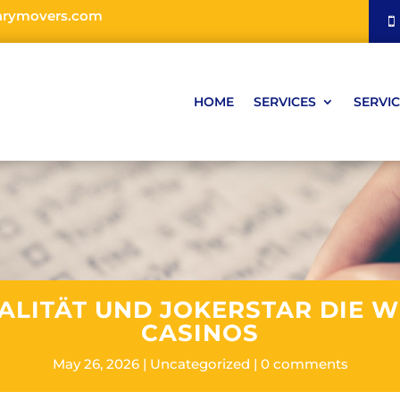
arymovers.com
HOME
SERVICES
SERVIC
ALITÄT UND JOKERSTAR DIE W
CASINOS
May 26, 2026
Uncategorized
0 comments