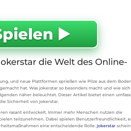
Spielen ▶️
 jokerstar die Welt des Online-
gung, und neue Plattformen sprießen wie Pilze aus dem Boden
n gemacht hat. Was jokerstar so besonders macht und wie sich
lgenden näher beleuchtet. Dieser Artikel bietet einen umfa
ie Sicherheit von jokerstar.
Jahren rasant entwickelt. Immer mehr Menschen nutzen die
spielen teilzunehmen. Dabei spielen Benutzerfreundlichkeit, e
herheitsmaßnahmen eine entscheidende Rolle.
jokerstar
schein