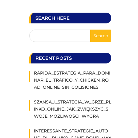
SEARCH HERE
RECENT POSTS
RÁPIDA_ESTRATEGIA_PARA_DOMI
NAR_EL_TRÁFICO_Y_CHICKEN_RO
AD_ONLINE_SIN_COLISIONES
SZANSA_I_STRATEGIA_W_GRZE_PL
INKO_ONLINE_JAK_ZWIĘKSZYĆ_S
WOJE_MOŻLIWOŚCI_WYGRA
INTÉRESSANTE_STRATÉGIE_AUTO