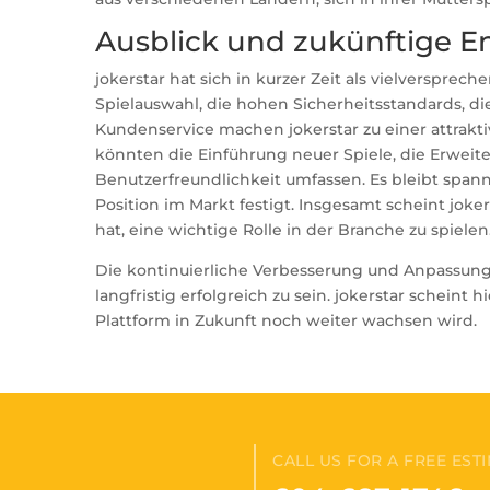
Ausblick und zukünftige En
jokerstar hat sich in kurzer Zeit als vielversprec
Spielauswahl, die hohen Sicherheitsstandards, 
Kundenservice machen jokerstar zu einer attrakti
könnten die Einführung neuer Spiele, die Erwei
Benutzerfreundlichkeit umfassen. Es bleibt span
Position im Markt festigt. Insgesamt scheint joke
hat, eine wichtige Rolle in der Branche zu spielen
Die kontinuierliche Verbesserung und Anpassung
langfristig erfolgreich zu sein. jokerstar scheint 
Plattform in Zukunft noch weiter wachsen wird.
CALL US FOR A FREE EST