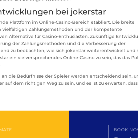
twicklungen bei jokerstar
hende Plattform im Online-Casino-Bereich etabliert. Die breite
die vielfältigen Zahlungsmethoden und der kompetente
ven Alternative für Casino-Enthusiasten. Zukünftige Entwick
terung der Zahlungsmethoden und die Verbesserung der
nend zu beobachten, wie sich jokerstar weiterentwickelt und 
rstar ein vielversprechendes Online-Casino zu sein, das das Po
.
 an die Bedürfnisse der Spieler werden entscheidend sein, 
hier auf dem richtigen Weg zu sein, und es ist zu erwarten, dass
IMATE
BOOK NOW