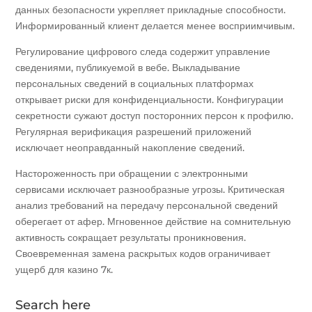
данных безопасности укрепляет прикладные способности.
Информированный клиент делается менее восприимчивым.
Регулирование цифрового следа содержит управление
сведениями, публикуемой в вебе. Выкладывание
персональных сведений в социальных платформах
открывает риски для конфиденциальности. Конфигурации
секретности сужают доступ посторонних персон к профилю.
Регулярная верификация разрешений приложений
исключает неоправданный накопление сведений.
Настороженность при обращении с электронными
сервисами исключает разнообразные угрозы. Критическая
анализ требований на передачу персональной сведений
оберегает от афер. Мгновенное действие на сомнительную
активность сокращает результаты проникновения.
Своевременная замена раскрытых кодов ограничивает
ущерб для казино 7к.
Search here