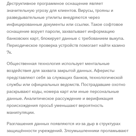
Деструктивное программное оснащение являет
значительную угрозу для клиентов. Вирусы, трояны и
разведывательные утилиты внедряются через
инфицированные документы или ссылки. Такое софтовое
оснащение ворует пароли, захватывает информацию
банковских карт, блокирует данные с требованием выкупа.
Периодическое проверка устройств помогает найти казино
7к.
Общественная технология использует ментальные
воздействия для захвата закрытой данных. Аферисты
представляют себя за служащих банков, технологической
службы или официальных ведомств. Пострадавшие охотно
раскрывают коды, номера карт или иные персональные
данные. Аналитическое рассуждение и верификация
происхождения просьб уменьшают вероятность
манипуляции.
Разглашения данных появляются из-за дыр в структурах
защищённости учреждений. Злоумышленники проламывают