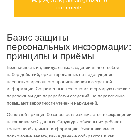
May 26, 2026
Uncategorized
0
comments
Базис защиты
персональных информации:
принципы и приёмы
Безопасность индивидуальных сведений являет собой
набор действий, ориентированных на недопущение
несанкционированного проникновения к секретной
информации. Современные технологии формируют свежие
перспективы для переработки сведений, но параллельно
повышают вероятности утечек и нарушений.
Основной принцип безопасности заключается в сокращении
накапливаемой данных. Структуры обязаны истребовать
только необходимые информацию. Участники имеют
полномочие ведать, какие данные собираются и как