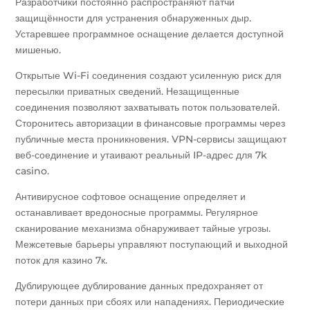
Разработчики постоянно распространяют патчи
защищённости для устранения обнаруженных дыр.
Устаревшее программное оснащение делается доступной
мишенью.
Открытые Wi-Fi соединения создают усиленную риск для
пересылки приватных сведений. Незащищенные
соединения позволяют захватывать поток пользователей.
Сторонитесь авторизации в финансовые программы через
публичные места проникновения. VPN-сервисы защищают
веб-соединение и утаивают реальный IP-адрес для 7k
casino.
Антивирусное софтовое оснащение определяет и
останавливает вредоносные программы. Регулярное
сканирование механизма обнаруживает тайные угрозы.
Межсетевые барьеры управляют поступающий и выходной
поток для казино 7к.
Дублирующее дублирование данных предохраняет от
потери данных при сбоях или нападениях. Периодические