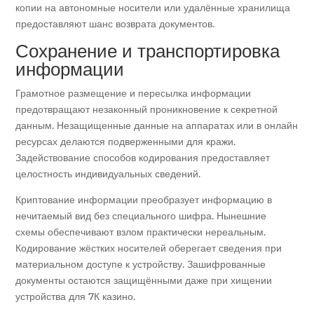
копии на автономные носители или удалённые хранилища
предоставляют шанс возврата документов.
Сохранение и транспортировка
информации
Грамотное размещение и пересылка информации
предотвращают незаконный проникновение к секретной
данным. Незащищенные данные на аппаратах или в онлайн
ресурсах делаются подверженными для кражи.
Задействование способов кодирования предоставляет
целостность индивидуальных сведений.
Криптование информации преобразует информацию в
нечитаемый вид без специального шифра. Нынешние
схемы обеспечивают взлом практически нереальным.
Кодирование жёстких носителей оберегает сведения при
материальном доступе к устройству. Зашифрованные
документы остаются защищёнными даже при хищении
устройства для 7К казино.