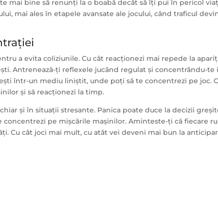
e mai bine să renunți la o boabă decât să îți pui în pericol viaț
ului, mai ales în etapele avansate ale jocului, când traficul dev
trației
ntru a evita coliziunile. Cu cât reacționezi mai repede la apariț
ești. Antrenează-ți reflexele jucând regulat și concentrându-te
ă ești într-un mediu liniștit, unde poți să te concentrezi pe joc.
nilor și să reacționezi la timp.
ar și în situații stresante. Panica poate duce la decizii greșite
 te concentrezi pe mișcările mașinilor. Aminteste-ți că fiecare r
ți. Cu cât joci mai mult, cu atât vei deveni mai bun la anticipa