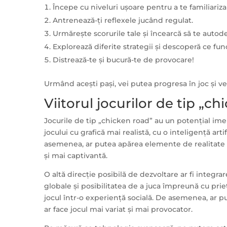
Începe cu niveluri ușoare pentru a te familiariza
Antrenează-ți reflexele jucând regulat.
Urmărește scorurile tale și încearcă să te autod
Explorează diferite strategii și descoperă ce fu
Distrează-te și bucură-te de provocare!
Urmând acești pași, vei putea progresa în joc și vei
Viitorul jocurilor de tip „ch
Jocurile de tip „chicken road” au un potențial imen
jocului cu grafică mai realistă, cu o inteligență art
asemenea, ar putea apărea elemente de realitate v
și mai captivantă.
O altă direcție posibilă de dezvoltare ar fi integr
globale și posibilitatea de a juca împreună cu priet
jocul într-o experiență socială. De asemenea, ar pu
ar face jocul mai variat și mai provocator.