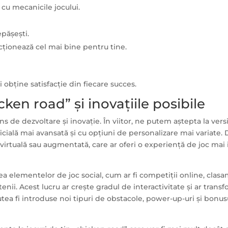
 cu mecanicile jocului.
epășești.
ncționează cel mai bine pentru tine.
 obține satisfacție din fiecare succes.
icken road” și inovațiile posibile
s de dezvoltare și inovație. În viitor, ne putem aștepta la vers
ificială mai avansată și cu opțiuni de personalizare mai variate.
irtuală sau augmentată, care ar oferi o experiență de joc mai
area elementelor de joc social, cum ar fi competiții online, cla
enii. Acest lucru ar crește gradul de interactivitate și ar trans
tea fi introduse noi tipuri de obstacole, power-up-uri și bonusu