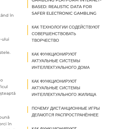
GAMBLING PLATFORM INTERNET-
BASED: REALISTIC DATA FOR
SAFER ELECTRONIC GAMBLING
tând în
КАК ТЕХНОЛОГИИ СОДЕЙСТВУЮТ
СОВЕРШЕНСТВОВАТЬ
-ului
ТВОРЧЕСТВО
stele.
КАК ФУНКЦИОНИРУЮТ
АКТУАЛЬНЫЕ СИСТЕМЫ
ИНТЕЛЛЕКТУАЛЬНОГО ДОМА
 o
КАК ФУНКЦИОНИРУЮТ
ficul
АКТУАЛЬНЫЕ СИСТЕМЫ
așteaptă
ИНТЕЛЛЕКТУАЛЬНОГО ЖИЛИЩА
ПОЧЕМУ ДИСТАНЦИОННЫЕ ИГРЫ
ДЕЛАЮТСЯ РАСПРОСТРАНЁННЕЕ
xpună
orci în
КАК ФУНКЦИОНИРУЮТ