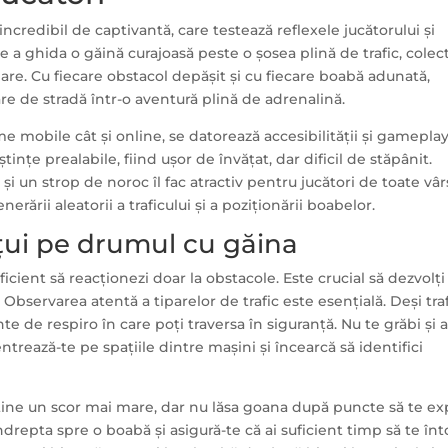
incredibil de captivantă, care testează reflexele jucătorului și
e a ghida o găină curajoasă peste o șosea plină de trafic, colec
re. Cu fiecare obstacol depășit și cu fiecare boabă adunată,
re de stradă într-o aventură plină de adrenalină.
me mobile cât și online, se datorează accesibilității și gameplay
tințe prealabile, fiind ușor de învățat, dar dificil de stăpânit.
i un strop de noroc îl fac atractiv pentru jucători de toate vâr
rării aleatorii a traficului și a poziționării boabelor.
ețui pe drumul cu găina
cient să reacționezi doar la obstacole. Este crucial să dezvolți
. Observarea atentă a tiparelor de trafic este esențială. Deși tra
 de respiro în care poți traversa în siguranță. Nu te grăbi și 
rează-te pe spațiile dintre mașini și încearcă să identifici
ine un scor mai mare, dar nu lăsa goana după puncte să te e
îndrepta spre o boabă și asigură-te că ai suficient timp să te înt