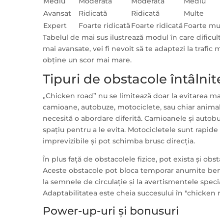
Mediu
Moderată
Moderată
Mediu
Avansat
Ridicată
Ridicată
Multe
Expert
Foarte ridicată
Foarte ridicată
Foarte mu
Tabelul de mai sus ilustrează modul în care dificul
mai avansate, vei fi nevoit să te adaptezi la trafi
obține un scor mai mare.
Tipuri de obstacole întâlnit
„Chicken road” nu se limitează doar la evitarea mași
camioane, autobuze, motociclete, sau chiar animale 
necesită o abordare diferită. Camioanele și autob
spațiu pentru a le evita. Motocicletele sunt rapide 
imprevizibile și pot schimba brusc direcția.
În plus față de obstacolele fizice, pot exista și obs
Aceste obstacole pot bloca temporar anumite benzi, 
la semnele de circulație și la avertismentele speci
Adaptabilitatea este cheia succesului în "chicken 
Power-up-uri și bonusuri