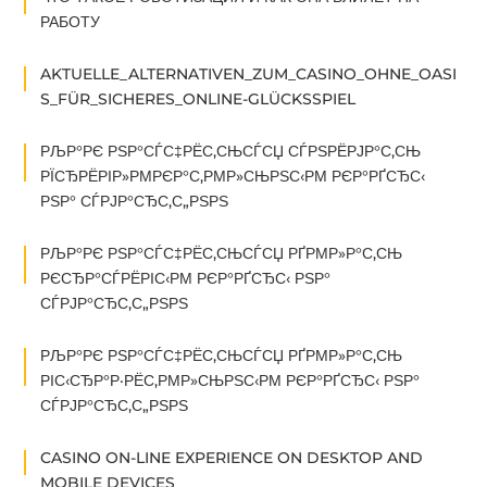
РАБОТУ
AKTUELLE_ALTERNATIVEN_ZUM_CASINO_OHNE_OASI
S_FÜR_SICHERES_ONLINE-GLÜCKSSPIEL
РЉР°РЄ РЅР°СЃС‡РЁС‚СЊСЃСЏ СЃРЅРЁРЈР°С‚СЊ
РЇСЂРЁРІР»РΜРЄР°С‚РΜР»СЊРЅС‹РΜ РЄР°РҐСЂС‹
РЅР° СЃРЈР°СЂС‚С„РЅРЅ
РЉР°РЄ РЅР°СЃС‡РЁС‚СЊСЃСЏ РҐРΜР»Р°С‚СЊ
РЄСЂР°СЃРЁРІС‹РΜ РЄР°РҐСЂС‹ РЅР°
СЃРЈР°СЂС‚С„РЅРЅ
РЉР°РЄ РЅР°СЃС‡РЁС‚СЊСЃСЏ РҐРΜР»Р°С‚СЊ
РІС‹СЂР°Р·РЁС‚РΜР»СЊРЅС‹РΜ РЄР°РҐСЂС‹ РЅР°
СЃРЈР°СЂС‚С„РЅРЅ
CASINO ON-LINE EXPERIENCE ON DESKTOP AND
MOBILE DEVICES