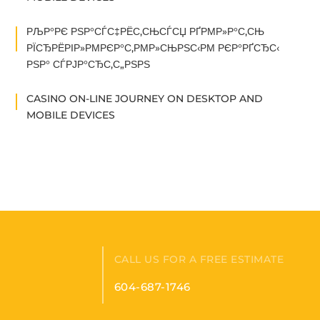
РЉР°РЄ РЅР°СЃС‡РЁС‚СЊСЃСЏ РҐРΜР»Р°С‚СЊ
РЇСЂРЁРІР»РΜРЄР°С‚РΜР»СЊРЅС‹РΜ РЄР°РҐСЂС‹
РЅР° СЃРЈР°СЂС‚С„РЅРЅ
CASINO ON-LINE JOURNEY ON DESKTOP AND
MOBILE DEVICES
CALL US FOR A FREE ESTIMATE
604-687-1746