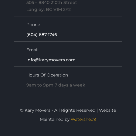
505 – 8840 210th Street
Langley, BC V1M 2Y2
Phone
(604) 687-1746
Email
info@karymovers.com
Hours Of Operation
9am to 9pm 7 days a week
© Kary Movers - All Rights Reserved | Website
Maintained by
Watershed9