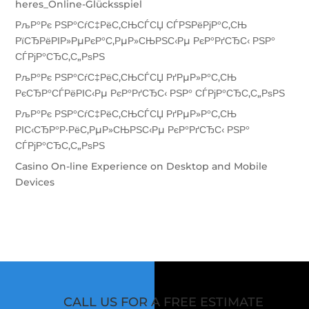
heres_Online-Glücksspiel
РљР°Рє РЅР°СѓС‡РёС‚СЊСЃСЏ СЃРЅРёРјР°С‚СЊ
РїСЂРёРІР»РµРєР°С‚РµР»СЊРЅС‹Рµ РєР°РґСЂС‹ РЅР°
СЃРјР°СЂС‚С„РѕРЅ
РљР°Рє РЅР°СѓС‡РёС‚СЊСЃСЏ РґРµР»Р°С‚СЊ
РєСЂР°СЃРёРІС‹Рµ РєР°РґСЂС‹ РЅР° СЃРјР°СЂС‚С„РѕРЅ
РљР°Рє РЅР°СѓС‡РёС‚СЊСЃСЏ РґРµР»Р°С‚СЊ
РІС‹СЂР°Р·РёС‚РµР»СЊРЅС‹Рµ РєР°РґСЂС‹ РЅР°
СЃРјР°СЂС‚С„РѕРЅ
Casino On-line Experience on Desktop and Mobile
Devices
CALL US FOR A FREE ESTIMATE