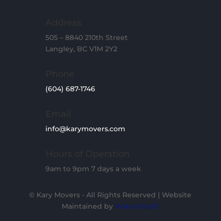
Address
505 – 8840 210th Street
Langley, BC V1M 2Y2
Phone
(604) 687-1746
Email
info@karymovers.com
Hours of Operation
9am to 9pm 7 days a week
© Kary Movers - All Rights Reserved | Website
Maintained by
Watershed9