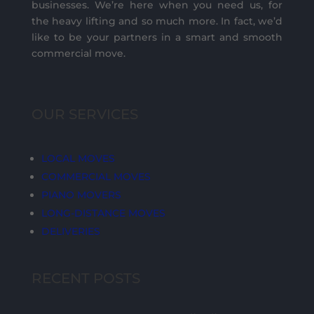
businesses. We’re here when you need us, for
the heavy lifting and so much more. In fact, we’d
like to be your partners in a smart and smooth
commercial move.
OUR SERVICES
LOCAL MOVES
COMMERCIAL MOVES
PIANO MOVERS
LONG-DISTANCE MOVES
DELIVERIES
RECENT POSTS