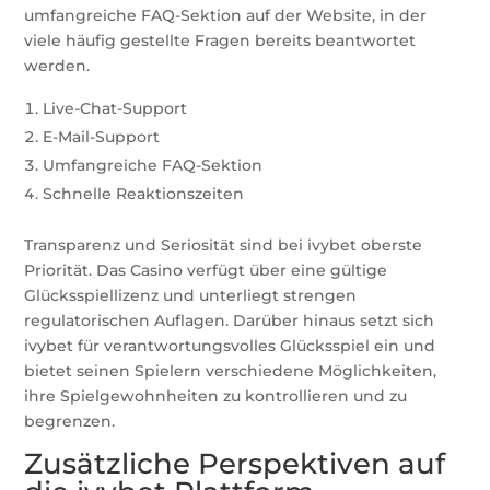
umfangreiche FAQ-Sektion auf der Website, in der
viele häufig gestellte Fragen bereits beantwortet
werden.
Live-Chat-Support
E-Mail-Support
Umfangreiche FAQ-Sektion
Schnelle Reaktionszeiten
Transparenz und Seriosität sind bei ivybet oberste
Priorität. Das Casino verfügt über eine gültige
Glücksspiellizenz und unterliegt strengen
regulatorischen Auflagen. Darüber hinaus setzt sich
ivybet für verantwortungsvolles Glücksspiel ein und
bietet seinen Spielern verschiedene Möglichkeiten,
ihre Spielgewohnheiten zu kontrollieren und zu
begrenzen.
Zusätzliche Perspektiven auf