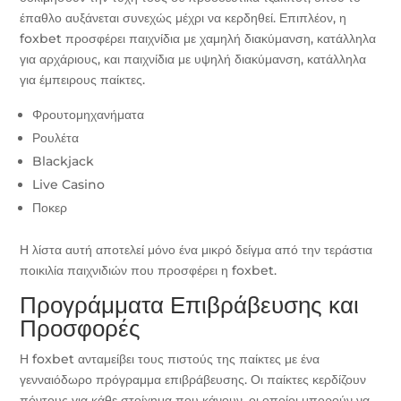
έπαθλο αυξάνεται συνεχώς μέχρι να κερδηθεί. Επιπλέον, η
foxbet προσφέρει παιχνίδια με χαμηλή διακύμανση, κατάλληλα
για αρχάριους, και παιχνίδια με υψηλή διακύμανση, κατάλληλα
για έμπειρους παίκτες.
Φρουτομηχανήματα
Ρουλέτα
Blackjack
Live Casino
Ποκερ
Η λίστα αυτή αποτελεί μόνο ένα μικρό δείγμα από την τεράστια
ποικιλία παιχνιδιών που προσφέρει η foxbet.
Προγράμματα Επιβράβευσης και
Προσφορές
Η foxbet ανταμείβει τους πιστούς της παίκτες με ένα
γενναιόδωρο πρόγραμμα επιβράβευσης. Οι παίκτες κερδίζουν
πόντους για κάθε στοίχημα που κάνουν, οι οποίοι μπορούν να