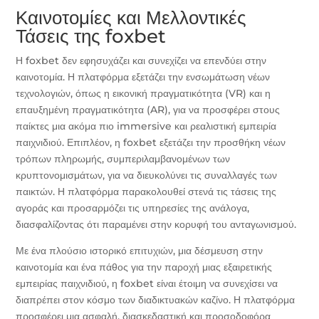
Καινοτομίες και Μελλοντικές
Τάσεις της foxbet
Η foxbet δεν εφησυχάζει και συνεχίζει να επενδύει στην
καινοτομία. Η πλατφόρμα εξετάζει την ενσωμάτωση νέων
τεχνολογιών, όπως η εικονική πραγματικότητα (VR) και η
επαυξημένη πραγματικότητα (AR), για να προσφέρει στους
παίκτες μια ακόμα πιο immersive και ρεαλιστική εμπειρία
παιχνιδιού. Επιπλέον, η foxbet εξετάζει την προσθήκη νέων
τρόπων πληρωμής, συμπεριλαμβανομένων των
κρυπτονομισμάτων, για να διευκολύνει τις συναλλαγές των
παικτών. Η πλατφόρμα παρακολουθεί στενά τις τάσεις της
αγοράς και προσαρμόζει τις υπηρεσίες της ανάλογα,
διασφαλίζοντας ότι παραμένει στην κορυφή του ανταγωνισμού.
Με ένα πλούσιο ιστορικό επιτυχιών, μια δέσμευση στην
καινοτομία και ένα πάθος για την παροχή μιας εξαιρετικής
εμπειρίας παιχνιδιού, η foxbet είναι έτοιμη να συνεχίσει να
διαπρέπει στον κόσμο των διαδικτυακών καζίνο. Η πλατφόρμα
προσφέρει μια ασφαλή, διασκεδαστική και προσοδοφόρα