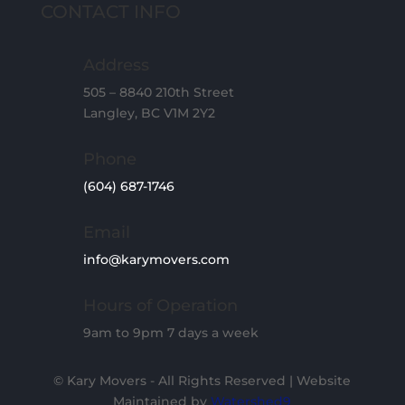
CONTACT INFO
Address
505 – 8840 210th Street
Langley, BC V1M 2Y2
Phone
(604) 687-1746
Email
info@karymovers.com
Hours of Operation
9am to 9pm 7 days a week
© Kary Movers - All Rights Reserved | Website
Maintained by
Watershed9