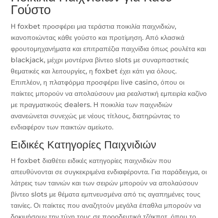
Γούστο
Η foxbet προσφέρει μια τεράστια ποικιλία παιχνιδιών,
ικανοποιώντας κάθε γούστο και προτίμηση. Από κλασικά
φρουτομηχανήματα και επιτραπέζια παιχνίδια όπως ρουλέτα και
blackjack, μέχρι μοντέρνα βίντεο slots με συναρπαστικές
θεματικές και λειτουργίες, η foxbet έχει κάτι για όλους.
Επιπλέον, η πλατφόρμα προσφέρει live casino, όπου οι
παίκτες μπορούν να απολαύσουν μια ρεαλιστική εμπειρία καζίνο
με πραγματικούς dealers. Η ποικιλία των παιχνιδιών
ανανεώνεται συνεχώς με νέους τίτλους, διατηρώντας το
ενδιαφέρον των παικτών αμείωτο.
Ειδικές Κατηγορίες Παιχνιδιών
Η foxbet διαθέτει ειδικές κατηγορίες παιχνιδιών που
απευθύνονται σε συγκεκριμένα ενδιαφέροντα. Για παράδειγμα, οι
λάτρεις των ταινιών και των σειρών μπορούν να απολαύσουν
βίντεο slots με θέματα εμπνευσμένα από τις αγαπημένες τους
ταινίες. Οι παίκτες που αναζητούν μεγάλα έπαθλα μπορούν να
δοκιμήσουν την τύχη τους σε προοδευτικά τζάκποτ, όπου το