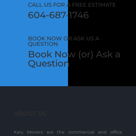
CALL US FOR A FREE ESTIMATE
604-687-1746
BOOK NOW OR ASK US A
QUESTION
Book Now (or) Ask a
Question
ABOUT US
Kary Movers are the commercial and office