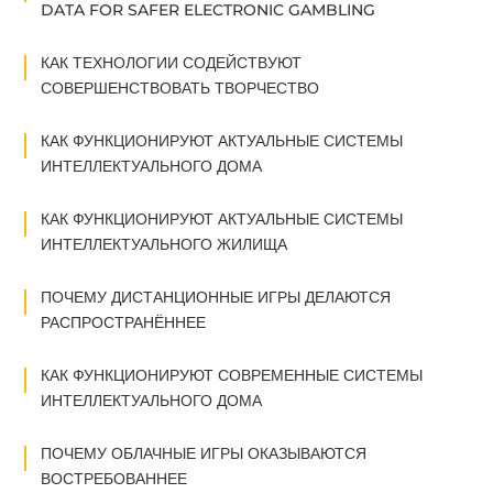
DATA FOR SAFER ELECTRONIC GAMBLING
КАК ТЕХНОЛОГИИ СОДЕЙСТВУЮТ
СОВЕРШЕНСТВОВАТЬ ТВОРЧЕСТВО
КАК ФУНКЦИОНИРУЮТ АКТУАЛЬНЫЕ СИСТЕМЫ
ИНТЕЛЛЕКТУАЛЬНОГО ДОМА
КАК ФУНКЦИОНИРУЮТ АКТУАЛЬНЫЕ СИСТЕМЫ
ИНТЕЛЛЕКТУАЛЬНОГО ЖИЛИЩА
ПОЧЕМУ ДИСТАНЦИОННЫЕ ИГРЫ ДЕЛАЮТСЯ
РАСПРОСТРАНЁННЕЕ
КАК ФУНКЦИОНИРУЮТ СОВРЕМЕННЫЕ СИСТЕМЫ
ИНТЕЛЛЕКТУАЛЬНОГО ДОМА
ПОЧЕМУ ОБЛАЧНЫЕ ИГРЫ ОКАЗЫВАЮТСЯ
ВОСТРЕБОВАННЕЕ