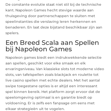
De constante evolutie staat niet stil bij de technische
kant. Napoleon Games hecht stevige waarde aan
thuisgeving door partnerschappen te sluiten met
speelinstanties die verslaving leren herkennen en
benaderen. En laat deze bijstand beschikbaar zijn aan
spelers.
Een Breed Scala aan Spellen
bij Napoleon Games
Napoleon games biedt een indrukwekkende selectie
aan spellen, geschikt voor elke smaak en elk
ervaringsniveau. Van klassieke slots tot moderne video
slots, van tafelspellen zoals blackjack en roulette tot
live casino spellen met echte dealers. Met het aantal
swipe toegestane opties is er altijd een interessant
spel binnen bereik. Het platform zorgt ervoor dat de
speelomgeving optimaal is en garantie biedt op
voldoening. Er is zelfs een fanpsage om eens met
elkaar strategieën uit te vogelen.