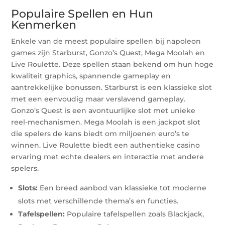
Populaire Spellen en Hun
Kenmerken
Enkele van de meest populaire spellen bij napoleon
games zijn Starburst, Gonzo’s Quest, Mega Moolah en
Live Roulette. Deze spellen staan bekend om hun hoge
kwaliteit graphics, spannende gameplay en
aantrekkelijke bonussen. Starburst is een klassieke slot
met een eenvoudig maar verslavend gameplay.
Gonzo’s Quest is een avontuurlijke slot met unieke
reel-mechanismen. Mega Moolah is een jackpot slot
die spelers de kans biedt om miljoenen euro’s te
winnen. Live Roulette biedt een authentieke casino
ervaring met echte dealers en interactie met andere
spelers.
Slots:
Een breed aanbod van klassieke tot moderne
slots met verschillende thema’s en functies.
Tafelspellen:
Populaire tafelspellen zoals Blackjack,