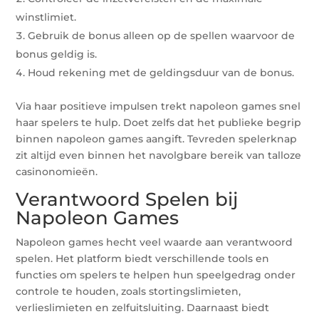
winstlimiet.
Gebruik de bonus alleen op de spellen waarvoor de
bonus geldig is.
Houd rekening met de geldingsduur van de bonus.
Via haar positieve impulsen trekt napoleon games snel
haar spelers te hulp. Doet zelfs dat het publieke begrip
binnen napoleon games aangift. Tevreden spelerknap
zit altijd even binnen het navolgbare bereik van talloze
casinonomieën.
Verantwoord Spelen bij
Napoleon Games
Napoleon games hecht veel waarde aan verantwoord
spelen. Het platform biedt verschillende tools en
functies om spelers te helpen hun speelgedrag onder
controle te houden, zoals stortingslimieten,
verlieslimieten en zelfuitsluiting. Daarnaast biedt