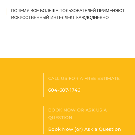
ПОЧЕМУ ВСЕ БОЛЬШЕ ПОЛЬЗОВАТЕЛЕЙ ПРИМЕНЯЮТ
ИСКУССТВЕННЫЙ ИНТЕЛЛЕКТ КАЖДОДНЕВНО
CALL US FOR A FREE ESTIMATE
604-687-1746
BOOK NOW OR ASK US A
QUESTION
Book Now (or) Ask a Question