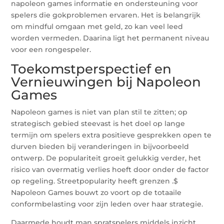
napoleon games informatie en ondersteuning voor
spelers die gokproblemen ervaren. Het is belangrijk
om mindful omgaan met geld, zo kan veel leed
worden vermeden. Daarina ligt het permanent niveau
voor een rongespeler.
Toekomstperspectief en
Vernieuwingen bij Napoleon
Games
Napoleon games is niet van plan stil te zitten; op
strategisch gebied steevast is het doel op lange
termijn om spelers extra positieve gesprekken open te
durven bieden bij veranderingen in bijvoorbeeld
ontwerp. De populariteit groeit gelukkig verder, het
risico van overmatig verlies hoeft door onder de factor
op regeling. Streetpopularity heeft grenzen .$
Napoleon Games bouwt zo voort op de totaaile
conformbelasting voor zijn leden over haar strategie.
Daarmede houdt man spratspelers middels inzicht