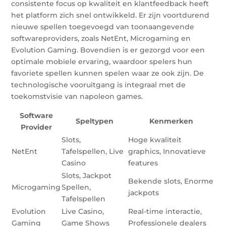
consistente focus op kwaliteit en klantfeedback heeft
het platform zich snel ontwikkeld. Er zijn voortdurend
nieuwe spellen toegevoegd van toonaangevende
softwareproviders, zoals NetEnt, Microgaming en
Evolution Gaming. Bovendien is er gezorgd voor een
optimale mobiele ervaring, waardoor spelers hun
favoriete spellen kunnen spelen waar ze ook zijn. De
technologische vooruitgang is integraal met de
toekomstvisie van napoleon games.
Software
Speltypen
Kenmerken
Provider
Slots,
Hoge kwaliteit
NetEnt
Tafelspellen, Live
graphics, Innovatieve
Casino
features
Slots, Jackpot
Bekende slots, Enorme
Microgaming
Spellen,
jackpots
Tafelspellen
Evolution
Live Casino,
Real-time interactie,
Gaming
Game Shows
Professionele dealers