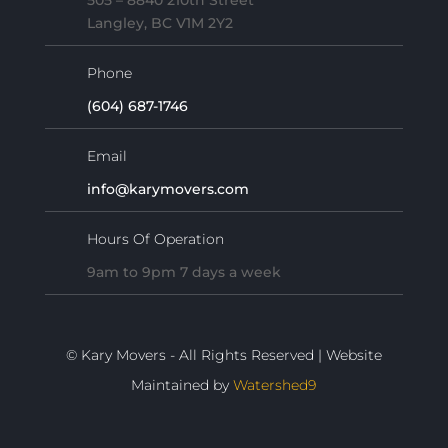
Langley, BC V1M 2Y2
Phone
(604) 687-1746
Email
info@karymovers.com
Hours Of Operation
9am to 9pm 7 days a week
© Kary Movers - All Rights Reserved | Website
Maintained by
Watershed9