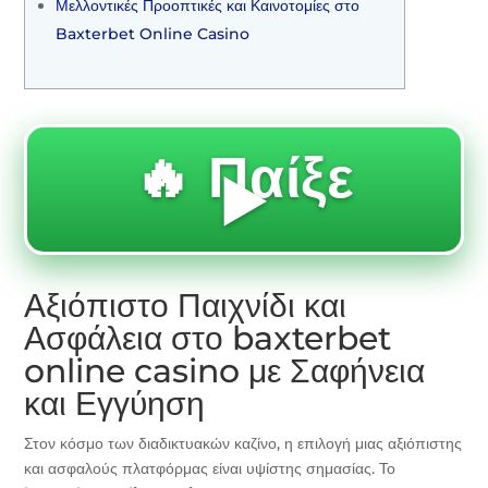
Μελλοντικές Προοπτικές και Καινοτομίες στο
Baxterbet Online Casino
🔥 Παίξε
▶️
Αξιόπιστο Παιχνίδι και
Ασφάλεια στο baxterbet
online casino με Σαφήνεια
και Εγγύηση
Στον κόσμο των διαδικτυακών καζίνο, η επιλογή μιας αξιόπιστης
και ασφαλούς πλατφόρμας είναι υψίστης σημασίας. Το