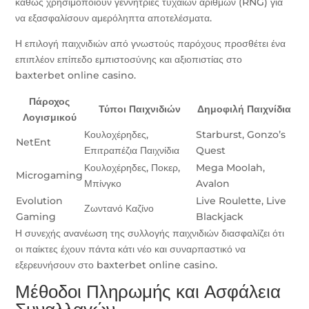
καθώς χρησιμοποιούν γεννήτριες τυχαίων αριθμών (RNG) για
να εξασφαλίσουν αμερόληπτα αποτελέσματα.
Η επιλογή παιχνιδιών από γνωστούς παρόχους προσθέτει ένα
επιπλέον επίπεδο εμπιστοσύνης και αξιοπιστίας στο
baxterbet online casino.
Πάροχος
Τύποι Παιχνιδιών
Δημοφιλή Παιχνίδια
Λογισμικού
Κουλοχέρηδες,
Starburst, Gonzo’s
NetEnt
Επιτραπέζια Παιχνίδια
Quest
Κουλοχέρηδες, Ποκερ,
Mega Moolah,
Microgaming
Μπίνγκο
Avalon
Evolution
Live Roulette, Live
Ζωντανό Καζίνο
Gaming
Blackjack
Η συνεχής ανανέωση της συλλογής παιχνιδιών διασφαλίζει ότι
οι παίκτες έχουν πάντα κάτι νέο και συναρπαστικό να
εξερευνήσουν στο baxterbet online casino.
Μέθοδοι Πληρωμής και Ασφάλεια