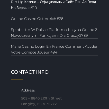
Pin Up Казино – Официальный Сайт Пин Ап Вход
На Зеркало.910
Online Casino Österreich 528
Spinbetter W Polsce Platforma Kasyna Online Z
Nowoczesnymi Funkcjami Dla Graczy.2789
Mafia Casino Login En France Comment Accder
Votre Compte Joueur.494
CONTACT INFO
Address
505 – 8840 210th Street
Langley, BC V1M 2Y2