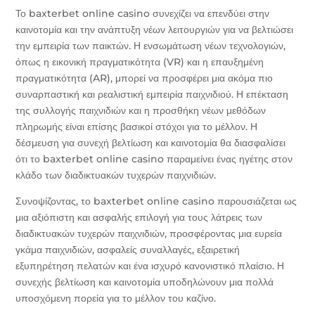
Το baxterbet online casino συνεχίζει να επενδύει στην
καινοτομία και την ανάπτυξη νέων λειτουργιών για να βελτιώσει
την εμπειρία των παικτών. Η ενσωμάτωση νέων τεχνολογιών,
όπως η εικονική πραγματικότητα (VR) και η επαυξημένη
πραγματικότητα (AR), μπορεί να προσφέρει μια ακόμα πιο
συναρπαστική και ρεαλιστική εμπειρία παιχνιδιού. Η επέκταση
της συλλογής παιχνιδιών και η προσθήκη νέων μεθόδων
πληρωμής είναι επίσης βασικοί στόχοι για το μέλλον. Η
δέσμευση για συνεχή βελτίωση και καινοτομία θα διασφαλίσει
ότι το baxterbet online casino παραμείνει ένας ηγέτης στον
κλάδο των διαδικτυακών τυχερών παιχνιδιών.
Συνοψίζοντας, το baxterbet online casino παρουσιάζεται ως
μια αξιόπιστη και ασφαλής επιλογή για τους λάτρεις των
διαδικτυακών τυχερών παιχνιδιών, προσφέροντας μια ευρεία
γκάμα παιχνιδιών, ασφαλείς συναλλαγές, εξαιρετική
εξυπηρέτηση πελατών και ένα ισχυρό κανονιστικό πλαίσιο. Η
συνεχής βελτίωση και καινοτομία υποδηλώνουν μια πολλά
υποσχόμενη πορεία για το μέλλον του καζίνο.