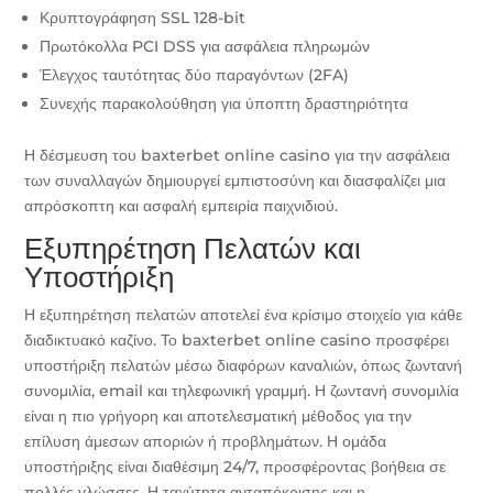
Κρυπτογράφηση SSL 128-bit
Πρωτόκολλα PCI DSS για ασφάλεια πληρωμών
Έλεγχος ταυτότητας δύο παραγόντων (2FA)
Συνεχής παρακολούθηση για ύποπτη δραστηριότητα
Η δέσμευση του baxterbet online casino για την ασφάλεια
των συναλλαγών δημιουργεί εμπιστοσύνη και διασφαλίζει μια
απρόσκοπτη και ασφαλή εμπειρία παιχνιδιού.
Εξυπηρέτηση Πελατών και
Υποστήριξη
Η εξυπηρέτηση πελατών αποτελεί ένα κρίσιμο στοιχείο για κάθε
διαδικτυακό καζίνο. Το baxterbet online casino προσφέρει
υποστήριξη πελατών μέσω διαφόρων καναλιών, όπως ζωντανή
συνομιλία, email και τηλεφωνική γραμμή. Η ζωντανή συνομιλία
είναι η πιο γρήγορη και αποτελεσματική μέθοδος για την
επίλυση άμεσων αποριών ή προβλημάτων. Η ομάδα
υποστήριξης είναι διαθέσιμη 24/7, προσφέροντας βοήθεια σε
πολλές γλώσσες. Η ταχύτητα ανταπόκρισης και η