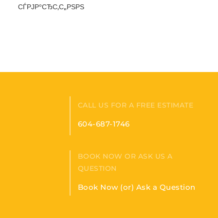
СЃРЈР°СЂС‚С„РЅРЅ
CALL US FOR A FREE ESTIMATE
604-687-1746
BOOK NOW OR ASK US A
QUESTION
Book Now (or) Ask a Question