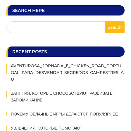
SEARCH HERE
RECENT POSTS
AVENTUROSA_JORNADA_E_CHICKEN_ROAD_PORTU
GAL_PARA_DESVENDAR_SEGREDOS_CAMPESTRES_A
U
ЗАНЯТИЯ, КОТОРЫЕ СПОСОБСТВУЮТ РАЗВИВАТЬ
ЗАПОМИНАНИЕ
ПОЧЕМУ ОБЛАЧНЫЕ ИГРЫ ДЕЛАЮТСЯ ПОПУЛЯРНЕЕ
УВЛЕЧЕНИЯ, КОТОРЫЕ ПОМОГАЮТ