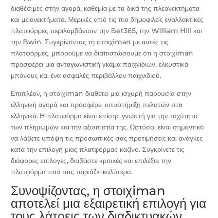
διαθέσιμες στην αγορά, καθεμία με τα δικά της πλεονεκτήματα
και μειονεκτήματα. Μερικές από τις πιο δημοφιλείς εναλλακτικές
πλατφόρμες περιλαμβάνουν την Bet365, την William Hill και
την Bwin. Συγκρίνοντας τη στοιχiman με αυτές τις
πλατφόρμες, μπορούμε να διαπιστώσουμε ότι η στοιχiman
προσφέρει μια ανταγωνιστική γκάμα παιχνιδιών, ελκυστικά
μπόνους και ένα ασφαλές περιβάλλον παιχνιδιού.
Επιπλέον, η στοιχiman διαθέτει μια ισχυρή παρουσία στην
ελληνική αγορά και προσφέρει υποστήριξη πελατών στα
ελληνικά. Η πλατφόρμα είναι επίσης γνωστή για την ταχύτητα
των πληρωμών και την αξιοπιστία της. Ωστόσο, είναι σημαντικό
να λάβετε υπόψη τις προσωπικές σας προτιμήσεις και ανάγκες
κατά την επιλογή μιας πλατφόρμας καζίνο. Συγκρίνετε τις
διάφορες επιλογές, διαβάστε κριτικές και επιλέξτε την
πλατφόρμα που σας ταιριάζει καλύτερα.
Συνοψίζοντας, η στοιχiman
αποτελεί μια εξαιρετική επιλογή για
τους λάτρεις των διαδικτυακών