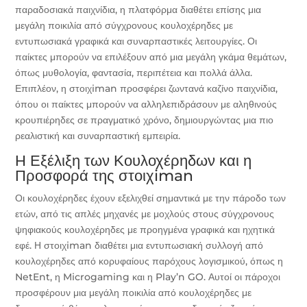
παραδοσιακά παιχνίδια, η πλατφόρμα διαθέτει επίσης μια
μεγάλη ποικιλία από σύγχρονους κουλοχέρηδες με
εντυπωσιακά γραφικά και συναρπαστικές λειτουργίες. Οι
παίκτες μπορούν να επιλέξουν από μια μεγάλη γκάμα θεμάτων,
όπως μυθολογία, φαντασία, περιπέτεια και πολλά άλλα.
Επιπλέον, η στοιχiman προσφέρει ζωντανά καζίνο παιχνίδια,
όπου οι παίκτες μπορούν να αλληλεπιδράσουν με αληθινούς
κρουπιέρηδες σε πραγματικό χρόνο, δημιουργώντας μια πιο
ρεαλιστική και συναρπαστική εμπειρία.
Η Εξέλιξη των Κουλοχέρηδων και η
Προσφορά της στοιχiman
Οι κουλοχέρηδες έχουν εξελιχθεί σημαντικά με την πάροδο των
ετών, από τις απλές μηχανές με μοχλούς στους σύγχρονους
ψηφιακούς κουλοχέρηδες με προηγμένα γραφικά και ηχητικά
εφέ. Η στοιχiman διαθέτει μια εντυπωσιακή συλλογή από
κουλοχέρηδες από κορυφαίους παρόχους λογισμικού, όπως η
NetEnt, η Microgaming και η Play’n GO. Αυτοί οι πάροχοι
προσφέρουν μια μεγάλη ποικιλία από κουλοχέρηδες με