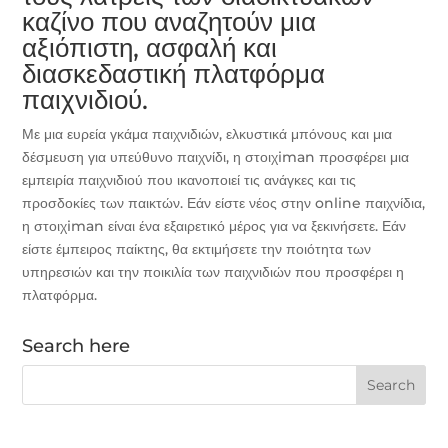
καζίνο που αναζητούν μια
αξιόπιστη, ασφαλή και
διασκεδαστική πλατφόρμα
παιχνιδιού.
Με μια ευρεία γκάμα παιχνιδιών, ελκυστικά μπόνους και μια
δέσμευση για υπεύθυνο παιχνίδι, η στοιχiman προσφέρει μια
εμπειρία παιχνιδιού που ικανοποιεί τις ανάγκες και τις
προσδοκίες των παικτών. Εάν είστε νέος στην online παιχνίδια,
η στοιχiman είναι ένα εξαιρετικό μέρος για να ξεκινήσετε. Εάν
είστε έμπειρος παίκτης, θα εκτιμήσετε την ποιότητα των
υπηρεσιών και την ποικιλία των παιχνιδιών που προσφέρει η
πλατφόρμα.
Search here