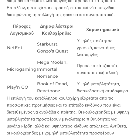
διαφορετικά θέματα, λειτουργίες και προοδευτικά τζακπότ.
Επιπλέον, η στοιχiman προσφέρει τακτικά νέα παιχνίδια,
διατηρώντας τη συλλογή της φρέσκια και συναρπαστική.
Πάροχος
Δημοφιλέστεροι
Χαρακτηριστικά
Λογισμικού
Κουλοχέρηδες
Υψηλής ποιότητας
Starburst,
NetEnt
γραφικά, καινοτόμες
Gonzo’s Quest
λειτουργίες
Mega Moolah,
Προοδευτικά τζακπότ,
Microgaming
Immortal
συναρπαστική πλοκή
Romance
Book of Dead,
Υψηλή μεταβλητότητα,
Play’n GO
Reactoonz
διασκεδαστική ατμόσφαιρα
Η επιλογή του κατάλληλου κουλοχέρη εξαρτάται από τις
προσωπικές προτιμήσεις και το επίπεδο κινδύνου που είναι
διατεθειμένος να αναλάβει ο παίκτης. Οι κουλοχέρηδες με υψηλή
μεταβλητότητα προσφέρουν μεγαλύτερες πιθανότητες για
μεγάλα κέρδη, αλλά και υψηλότερο κίνδυνο απώλειας. Αντίθετα,
οι κουλοχέρηδες με χαμηλή μεταβλητότητα προσφέρουν