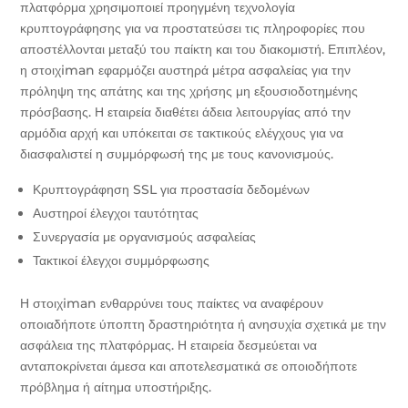
πλατφόρμα χρησιμοποιεί προηγμένη τεχνολογία
κρυπτογράφησης για να προστατεύσει τις πληροφορίες που
αποστέλλονται μεταξύ του παίκτη και του διακομιστή. Επιπλέον,
η στοιχiman εφαρμόζει αυστηρά μέτρα ασφαλείας για την
πρόληψη της απάτης και της χρήσης μη εξουσιοδοτημένης
πρόσβασης. Η εταιρεία διαθέτει άδεια λειτουργίας από την
αρμόδια αρχή και υπόκειται σε τακτικούς ελέγχους για να
διασφαλιστεί η συμμόρφωσή της με τους κανονισμούς.
Κρυπτογράφηση SSL για προστασία δεδομένων
Αυστηροί έλεγχοι ταυτότητας
Συνεργασία με οργανισμούς ασφαλείας
Τακτικοί έλεγχοι συμμόρφωσης
Η στοιχiman ενθαρρύνει τους παίκτες να αναφέρουν
οποιαδήποτε ύποπτη δραστηριότητα ή ανησυχία σχετικά με την
ασφάλεια της πλατφόρμας. Η εταιρεία δεσμεύεται να
ανταποκρίνεται άμεσα και αποτελεσματικά σε οποιοδήποτε
πρόβλημα ή αίτημα υποστήριξης.