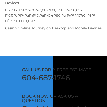
Devices
РљР°Рє РЅР°СѓС‡РёС‚СЊСЃСЏ РґРµР»Р°С‚СЊ
РїСЂРёРІР»РµРєР°С‚РµР»СЊРЅС‹Рµ РєР°РґСЂС‹ РЅР°
СЃРјР°СЂС‚С„РѕРЅ
Casino On-line Journey on Desktop and Mobile Devices
CALL US FOR A FREE ESTIMATE
604-687-1746
BOOK NOW OR ASK US A
QUESTION